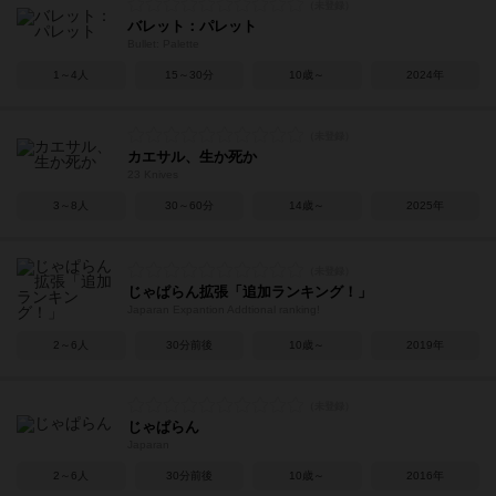
バレット：パレット
Bullet: Palette
1～4人
15～30分
10歳～
2024年
カエサル、生か死か
23 Knives
3～8人
30～60分
14歳～
2025年
じゃぱらん拡張「追加ランキング！」
Japaran Expantion Addtional ranking!
2～6人
30分前後
10歳～
2019年
じゃぱらん
Japaran
2～6人
30分前後
10歳～
2016年