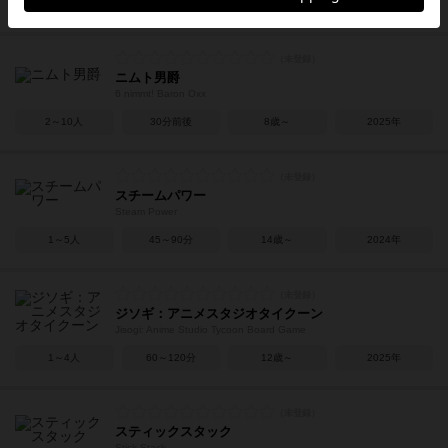
2～6人
60～180分
14歳～
2025年
ニムト男爵
6 nimmt! Baron Oxx
2～10人
30分前後
8歳～
2025年
スチームパワー
Steam Power
1～5人
45～90分
14歳～
2024年
ジソギ：アニメスタジオタイクーン
Jisogi: Anime Studio Tycoon Board Game
1～4人
60～120分
12歳～
2025年
スティックスタック
Stick Stack