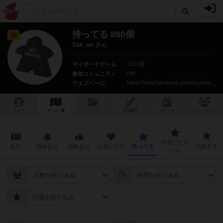
ログイン
持ってる 890個
神
Sak_uv さん
1101個
マイボードゲーム
0件
参加コミュニティ
https://www.facebook.com/toyotaanaloggame/
ウェブページ
トップ
ゲーム一覧
マイリスト
投稿履歴
ボ
ドゲ
会
コミュニティ
評価したゲ
全て
興味あり
経験あり
お気に入り
持ってる
比較する
ーム