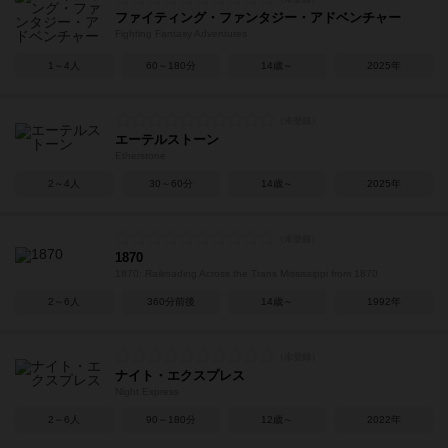
ファイティング・ファンタジー・アドベンチャー
Fighting Fantasy Adventures
1～4人
60～180分
14歳～
2025年
エーテルストーン
Etherstone
2～4人
30～60分
14歳～
2025年
1870
1870: Railroading Across the Trans Mississippi from 1870
2～6人
360分前後
14歳～
1992年
ナイト・エクスプレス
Night Express
2～6人
90～180分
12歳～
2022年