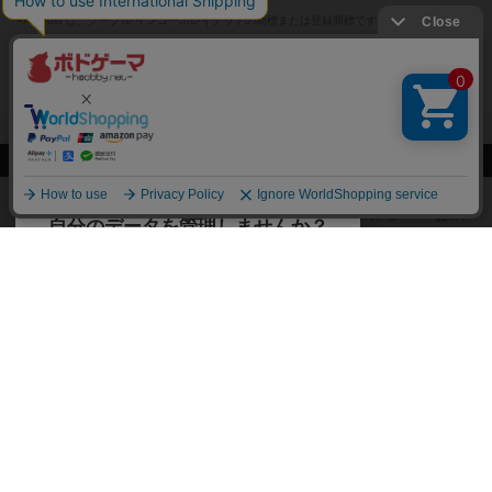
※App Store は、Apple Inc.のサービスマークです。
※Android は、グーグル インコーポレイテッドの商標または登録商標です。
※Google Play とそのロゴは、Google Inc.の商標または登録商標です。
閉じる
ボドゲーマTOP
ボドとも一覧
Sak_uv
マイボードゲーム
持って
ボドゲーマTOP
ボードゲームのプレイ履歴を記録し
て、
ボードゲームを検索する
自分のデータを管理しませんか？
約75,000人
がボドゲーマを利用中！
ボードゲームの新着レビュー
遊んだボードゲームを記録する
ボードゲーム会情報
気になるゲームのレビューを読む
お気に入り作品・所有リストの共
メカニクス特集
有
掲示板・トピックス
ログイン / 会員登録（10秒）