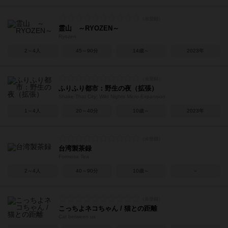
霊山 ～RYOZEN～
Ryozen
2～4人
45～90分
14歳～
2023年
ふりふり都市：野生の夜（拡張）
Shake That City: Wild Nights Micro-Expansion
1～4人
20～40分
10歳～
2023年
台湾製茶録
Formosa Tea
2～4人
40～90分
10歳～
－
こっちよネコちゃん / 猫との距離
Cat between us