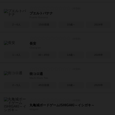
プエルトバナナ
Puerto Banana
2～6人
15分前後
10歳～
2024年
長安
Chang'an
1～4人
30～45分
14歳～
2026年
街コロ通
Machi Koro Two
2～5人
45分前後
10歳～
2020年
丸亀城ボードゲームISHIGAKI～イシガキ～
ishigaki