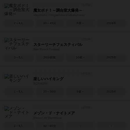
魔女ボド！～調合室大爆発～
Majobodo! Chogoshitsu Daibakuhatsu
2～4人
30～45分
8歳～
2024年
スターリーチフェスティバル
Star Reach Festival
3～5人
20分前後
10歳～
2025年
楽しいハイキング
SCENERY
1～5人
20～50分
9歳～
2025年
メゾン・ド・ナイトメア
Maison de Nightmare
2～5人
40～60分
－
－