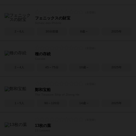
フェニックスの財宝
Schatz des Phönix
2～6人
30分前後
8歳～
2025年
種の存続
Coexist
2～4人
45～75分
10歳～
2025年
鄭和宝船
The Treasure Ship of Zheng He
1～5人
90～120分
14歳～
2025年
13枚の葉
13 Leaves