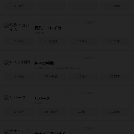
3～5人
－
－
2025年
行列 / コレイカ
Kolejka
2～5人
60分前後
12歳～
2011年
神々の神殿
Pantheum: Demigods of Olympia
1～4人
45～60分
12歳～
2025年
リバース
Rebirth
2～4人
45～60分
10歳～
2024年
ナナイロアジサイ