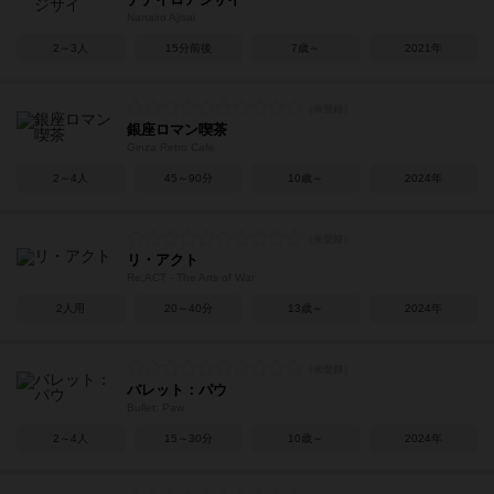
Nanairo Ajisai
2～3人
15分前後
7歳～
2021年
銀座ロマン喫茶
Ginza Retro Cafe
2～4人
45～90分
10歳～
2024年
リ・アクト
Re;ACT - The Arts of War
2人用
20～40分
13歳～
2024年
バレット：パウ
Bullet: Paw
2～4人
15～30分
10歳～
2024年