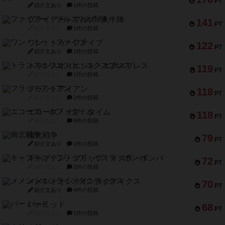
PT
紹介文あり
1件の投稿
ファイアー・ブルズ / 火牛陣
141
PT
紹介文なし
1件の投稿
ワン・トゥ・ファイブ
122
PT
紹介文あり
1件の投稿
トランスオリエント・エクスプレス
119
PT
紹介文なし
1件の投稿
フラットアイアン
118
PT
紹介文なし
2件の投稿
エコーズ・オブ・タイム
118
PT
紹介文なし
8件の投稿
南北戦争
79
PT
紹介文あり
1件の投稿
キャプテン・フリップ：イスラ・ボンバ
72
PT
紹介文なし
2件の投稿
メメントオンラインタクティクス
70
PT
紹介文あり
4件の投稿
パーミッド
68
PT
紹介文なし
1件の投稿