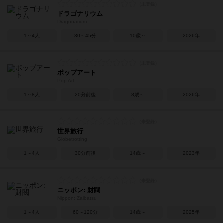
ドラゴナリウム
Dragonarium
1～4人
30～45分
10歳～
2026年
ポップアート
Pop Art
1～8人
20分前後
8歳～
2026年
世界旅行
Globetrotting
1～4人
30分前後
14歳～
2023年
ニッポン: 財閥
Nippon: Zaibatsu
1～4人
60～120分
14歳～
2025年