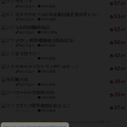
クリーグ
57
PT
紹介文あり
1件の投稿
セミファイナル ～お前はまだ生きている～
53
PT
紹介文あり
1件の投稿
ふたつの街の物語
52
PT
紹介文あり
18件の投稿
クランク! ：冒険者たち（拡張）
50
PT
紹介文あり
4件の投稿
とうほうの！
42
PT
紹介文なし
1件の投稿
スターマイン・ラミー ポケット
42
PT
紹介文あり
2件の投稿
海兵隊
39
PT
紹介文あり
1件の投稿
スーパーストア3000
39
PT
紹介文なし
1件の投稿
フリップ７：復讐心とともに
37
PT
紹介文なし
2件の投稿
※Apple、Apple のロゴ は、米国および他の国々で登録されたApple Inc.の商標です。