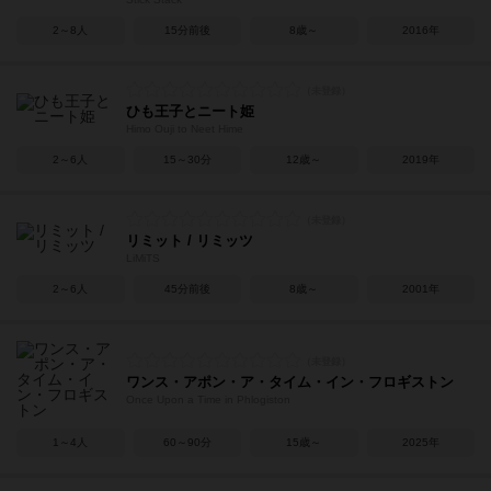
2～8人
15分前後
8歳～
2016年
ひも王子とニート姫
Himo Ouji to Neet Hime
2～6人
15～30分
12歳～
2019年
リミット / リミッツ
LiMiTS
2～6人
45分前後
8歳～
2001年
ワンス・アポン・ア・タイム・イン・フロギストン
Once Upon a Time in Phlogiston
1～4人
60～90分
15歳～
2025年