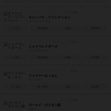
キャンバス：リフレクション
Canvas: Reflections
1～5人
30分前後
14歳～
2022年
シャドウレイダーズ
Shadow Raiders
4～8人
60分前後
13歳～
2018年
ファイヤーおっさん
Fire Ossan
3～5人
20～30分
8歳～
2024年
ゴールド：ボドカン版
GOLD