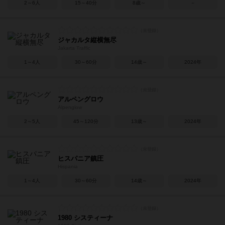
2～6人
15～40分
8歳～
－
ジャカルタ縦横無尽
Jakarta Traffic
1～4人
30～60分
14歳～
2024年
アルペングロウ
Alpenglow
2～5人
45～120分
13歳～
2024年
ヒスパニア鎮圧
Hispania
1～4人
30～60分
14歳～
2024年
1980 システィーナ