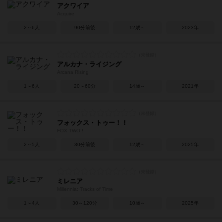
アクワイア
Acquire
2～6人
90分前後
12歳～
2023年
アルカナ・ライジング
Arcana Rising
1～6人
20～60分
14歳～
2021年
フォックス・トゥー！！
FOX TWO!!
2～5人
30分前後
12歳～
2025年
ミレニア
Millennia: Tracks of Time
1～4人
30～120分
10歳～
2025年