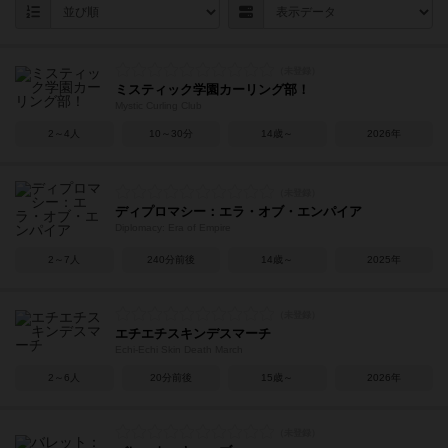
ミスティック学園カーリング部！
Mystic Curling Club
2～4人
10～30分
14歳～
2026年
ディプロマシー：エラ・オブ・エンパイア
Diplomacy: Era of Empire
2～7人
240分前後
14歳～
2025年
エチエチスキンデスマーチ
Echi-Echi Skin Death March
2～6人
20分前後
15歳～
2026年