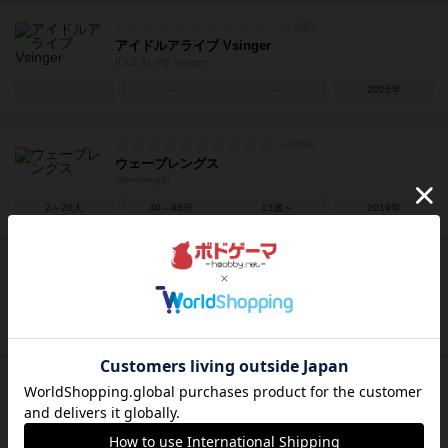
アイドルアライブ Vsinger
IDOL ALIVE vsinger
－
－
－
2025年
ウェーブレングス
Wavelength
2～20人
30～45分
13歳～
2019年
ピークス
Peaks
1～6人
60～120分
12歳～
2025年
ヒストリー・オブ・ザ・ワールド 2025
History of the World 2025