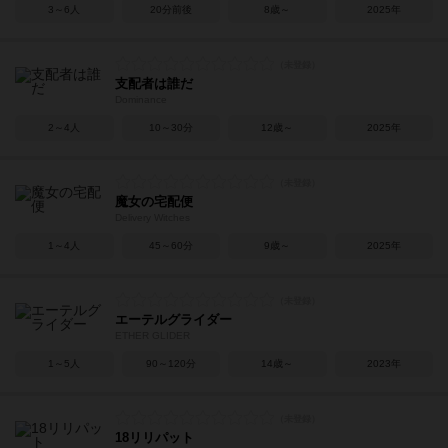
3～6人
20分前後
8歳～
2025年
支配者は誰だ
Dominance
2～4人
10～30分
12歳～
2025年
魔女の宅配便
Delivery Witches
1～4人
45～60分
9歳～
2025年
エーテルグライダー
ETHER GLIDER
1～5人
90～120分
14歳～
2023年
18リリパット