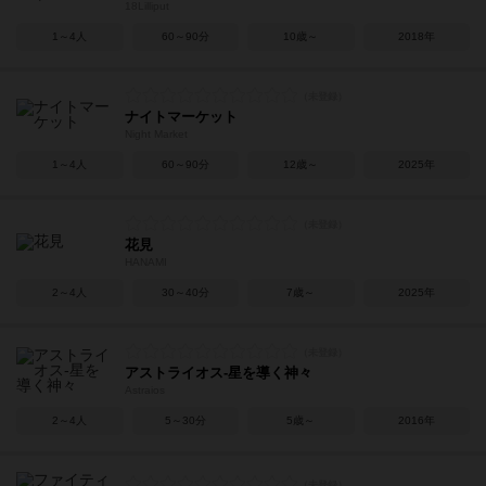
18Lilliput
1～4人
60～90分
10歳～
2018年
ナイトマーケット
Night Market
1～4人
60～90分
12歳～
2025年
花見
HANAMI
2～4人
30～40分
7歳～
2025年
アストライオス-星を導く神々
Astraios
2～4人
5～30分
5歳～
2016年