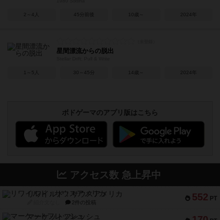
1980 Sixtina
2～4人
45分前後
10歳～
2024年
星間漂流からの脱出
Stellar Drift: Pull & Write
1～5人
30～45分
14歳～
2024年
ボドゲーマのアプリ版はこちら
アクセス数 急上昇中
リワイルド：サウスアメリカ
552
PT
紹介文なし
2件の投稿
マーケットフレッシュ
170