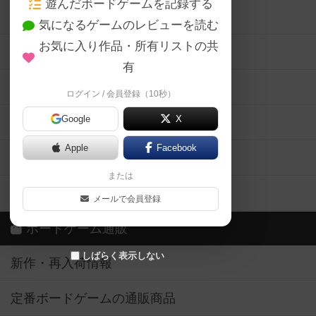
遊んだボードゲームを記録する
ボードゲーム会情報
気になるゲームのレビューを読む
お気に入り作品・所有リストの共
メカニクス特集
有
掲示板・トピックス
ログイン / 会員登録（10秒）
Google
X
ボドとも・会員一覧
Apple
Facebook
ボードゲーム業界コラム
または
ボドゲーマご利用案内
メールで会員登録
ボードゲーム通販
しばらく表示しない
新作・再入荷情報
定番ボードゲームの通販商品