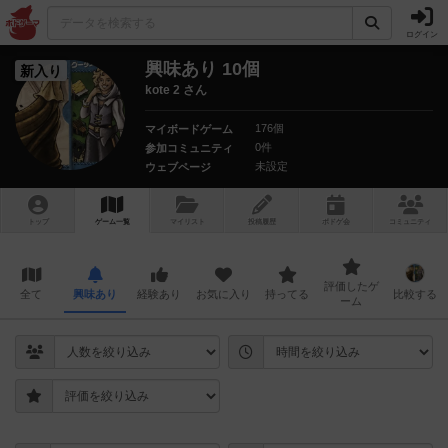
ログイン
興味あり 10個
新入り
kote 2 さん
176個
マイボードゲーム
0件
参加コミュニティ
未設定
ウェブページ
トップ
ゲーム一覧
マイリスト
投稿履歴
ボ
ドゲ
会
コミュニティ
評価したゲ
全て
興味あり
経験あり
お気に入り
持ってる
比較する
ーム