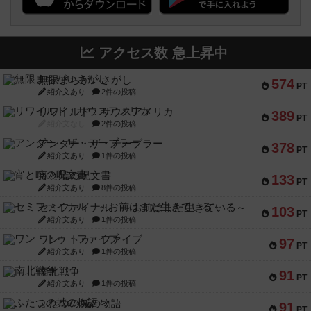
アクセス数 急上昇中
無限まちがいさがし
574
PT
紹介文あり
2件の投稿
リワイルド：サウスアメリカ
389
PT
紹介文なし
2件の投稿
アンダー・ザ・テーブラー
378
PT
紹介文あり
1件の投稿
宵と暁の呪文書
133
PT
紹介文あり
8件の投稿
セミファイナル ～お前はまだ生きている～
103
PT
紹介文あり
1件の投稿
ワン・トゥ・ファイブ
97
PT
紹介文あり
1件の投稿
南北戦争
91
PT
紹介文あり
1件の投稿
ふたつの城の物語
91
PT