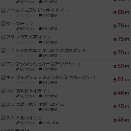
紹介文あり
6件の投稿
ノームズ・アット・ナイト
88
PT
紹介文なし
1件の投稿
マーリン
76
PT
紹介文あり
6件の投稿
フラットアイアン
75
PT
紹介文なし
2件の投稿
トランスオリエント・エクスプレス
70
PT
紹介文なし
1件の投稿
アンブッシュ！：ムーブアウト！
59
PT
紹介文あり
1件の投稿
キャプテン・フリップ：イスラ・ボンバ
51
PT
紹介文なし
2件の投稿
ガルフストライク
46
PT
紹介文あり
1件の投稿
エコーズ・オブ・タイム
45
PT
紹介文なし
8件の投稿
スカルキング
45
PT
紹介文あり
12件の投稿