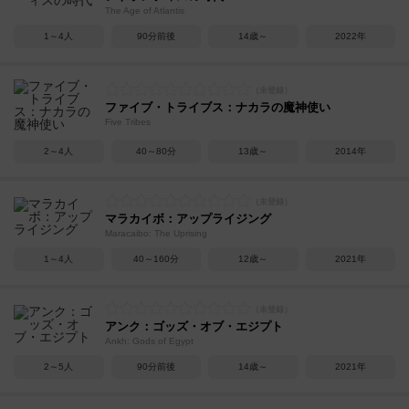
The Age of Atlantis
1～4人
90分前後
14歳～
2022年
ファイブ・トライブス：ナカラの魔神使い
Five Tribes
2～4人
40～80分
13歳～
2014年
マラカイボ：アップライジング
Maracaibo: The Uprising
1～4人
40～160分
12歳～
2021年
アンク：ゴッズ・オブ・エジプト
Ankh: Gods of Egypt
2～5人
90分前後
14歳～
2021年