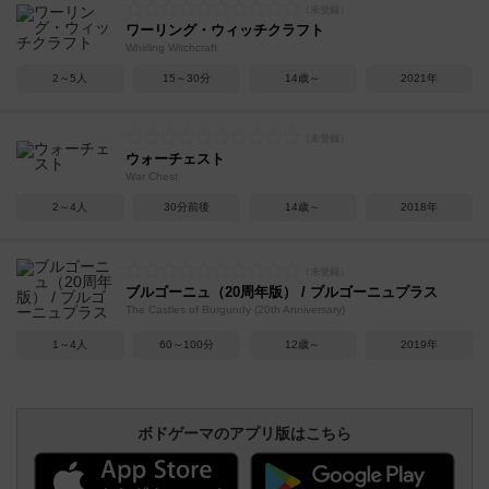
ワーリング・ウィッチクラフト
Whirling Witchcraft
2～5人
15～30分
14歳～
2021年
ウォーチェスト
War Chest
2～4人
30分前後
14歳～
2018年
ブルゴーニュ（20周年版） / ブルゴーニュプラス
The Castles of Burgundy (20th Anniversary)
1～4人
60～100分
12歳～
2019年
ボドゲーマのアプリ版はこちら