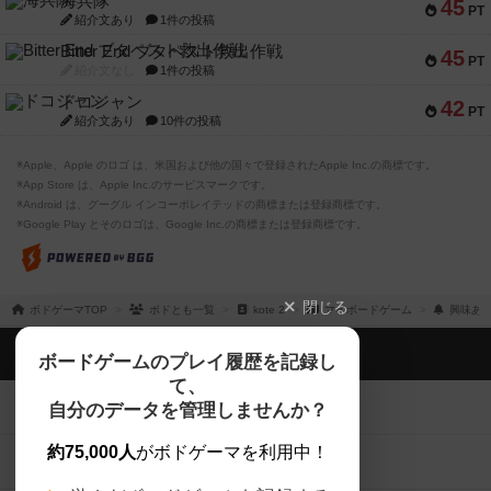
海兵隊
45
PT
紹介文あり
1件の投稿
Bitter End ブタペスト救出作戦
45
PT
紹介文なし
1件の投稿
ドコジャン
42
PT
紹介文あり
10件の投稿
※Apple、Apple のロゴ は、米国および他の国々で登録されたApple Inc.の商標です。
※App Store は、Apple Inc.のサービスマークです。
※Android は、グーグル インコーポレイテッドの商標または登録商標です。
※Google Play とそのロゴは、Google Inc.の商標または登録商標です。
閉じる
ボドゲーマTOP
ボドとも一覧
kote 2
マイボードゲーム
興味あ
ボドゲーマTOP
ボードゲームのプレイ履歴を記録し
て、
ボードゲームを検索する
自分のデータを管理しませんか？
約75,000人
がボドゲーマを利用中！
ボードゲームの新着レビュー