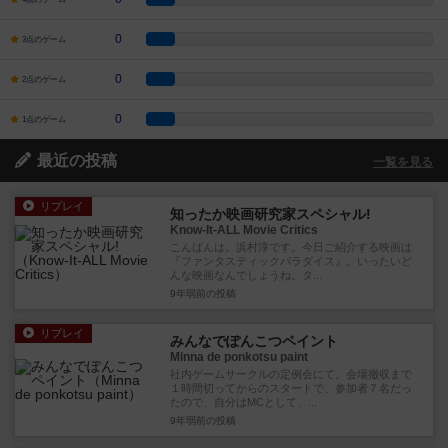
0
3点のゲーム
0
2点のゲーム
0
1点のゲーム
最近の投稿
一覧を見る
リプレイ
知ったか映画研究家スペシャル!
Know-It-ALL Movie Critics
こんばんは。浜村淳です。今日ご紹介する映画は
『ファンタスティックパラダイス』。いったいど
んな映画なんでしょうね。タ...
9年弱前
の投稿
リプレイ
みんなでぽんこつペイント
Minna de ponkotsu paint
社内ゲームサークルの定例会にて。会場撤収まで
１時間切ってからのスタートで、参加者７名だっ
たので、自分はMCとして、...
9年弱前
の投稿