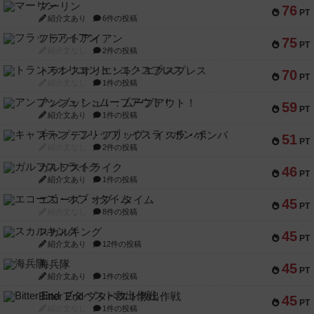
マーリン
76
PT
紹介文あり
6件の投稿
フラットアイアン
75
PT
紹介文なし
2件の投稿
トランスオリエント・エクスプレス
70
PT
紹介文なし
1件の投稿
アンブッシュ！：ムーブアウト！
59
PT
紹介文あり
1件の投稿
キャプテン・フリップ：イスラ・ボンバ
51
PT
紹介文なし
2件の投稿
ガルフストライク
46
PT
紹介文あり
1件の投稿
エコーズ・オブ・タイム
45
PT
紹介文なし
8件の投稿
スカルキング
45
PT
紹介文あり
12件の投稿
海兵隊
45
PT
紹介文あり
1件の投稿
Bitter End ブタペスト救出作戦
45
PT
紹介文なし
1件の投稿