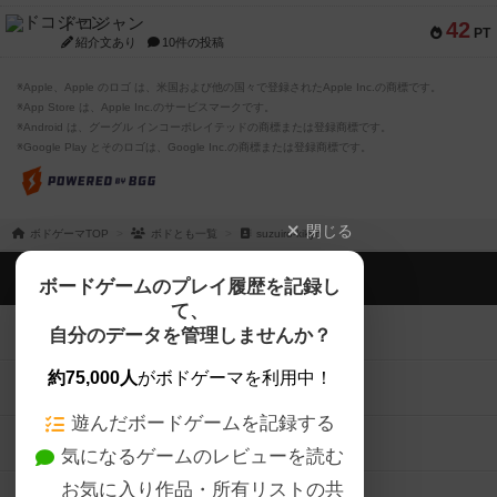
ドコジャン
42
PT
紹介文あり
10件の投稿
※Apple、Apple のロゴ は、米国および他の国々で登録されたApple Inc.の商標です。
※App Store は、Apple Inc.のサービスマークです。
※Android は、グーグル インコーポレイテッドの商標または登録商標です。
※Google Play とそのロゴは、Google Inc.の商標または登録商標です。
閉じる
ボドゲーマTOP
ボドとも一覧
suzuiro-kikyo
ボドゲーマTOP
ボードゲームのプレイ履歴を記録し
て、
ボードゲームを検索する
自分のデータを管理しませんか？
約75,000人
がボドゲーマを利用中！
ボードゲームの新着レビュー
遊んだボードゲームを記録する
ボードゲーム会情報
気になるゲームのレビューを読む
お気に入り作品・所有リストの共