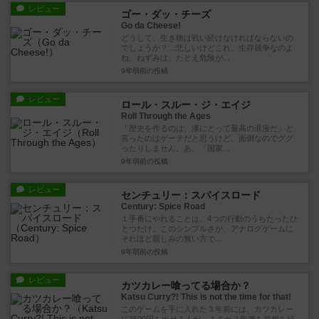
レビュー
ゴー・ダッ・チーズ
Go da Cheese!
どうして、生き物は戦い続けなければならないの
でしょうか？…悲しいけどこれ、生存競争なのよ
ね。ねずみは、たとえ危険が...
9年弱前
の投稿
レビュー
ロール・スルー・ジ・エイジ
Roll Through the Ages
「歴史を作るのは、漢にとって最高の浪漫だ」と
言ったのはゲーテだと思うけど、面倒なのでググ
ったりしません。あ。「国家...
9年弱前
の投稿
レビュー
センチュリー：スパイスロード
Century: Spice Road
１手番にやれることは、4つの行動のうちたったひ
とつだけ。このシンプルさが、アナログゲームに
それほど親しみの無い方で...
9年弱前
の投稿
レビュー
カツカレー喰ってる場合か？
Katsu Curry?! This is not the time for that!
このゲームを手に入れた３年前には、カツカレー