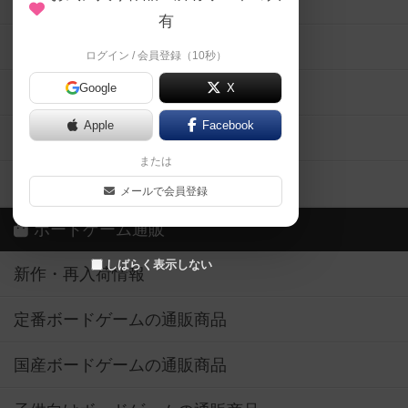
メカニクス特集
有
掲示板・トピックス
ログイン / 会員登録（10秒）
Google
X
ボドとも・会員一覧
Apple
Facebook
ボードゲーム業界コラム
または
ボドゲーマご利用案内
メールで会員登録
ボードゲーム通販
しばらく表示しない
新作・再入荷情報
定番ボードゲームの通販商品
国産ボードゲームの通販商品