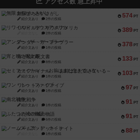
アクセス数 急上昇中
無限まちがいさがし
574
PT
紹介文あり
2件の投稿
リワイルド：サウスアメリカ
389
PT
紹介文なし
2件の投稿
アンダー・ザ・テーブラー
378
PT
紹介文あり
1件の投稿
宵と暁の呪文書
133
PT
紹介文あり
8件の投稿
セミファイナル ～お前はまだ生きている～
103
PT
紹介文あり
1件の投稿
ワン・トゥ・ファイブ
97
PT
紹介文あり
1件の投稿
南北戦争
91
PT
紹介文あり
1件の投稿
ふたつの城の物語
91
PT
紹介文あり
6件の投稿
ノームズ・アット・ナイト
88
PT
紹介文なし
1件の投稿