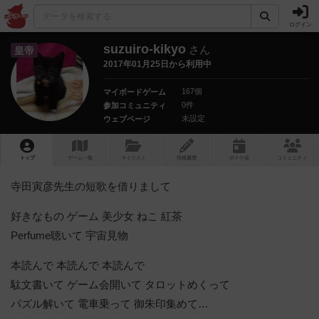
ログイン
suzuiro-kikyo
さん
皇帝
2017年01月25日から利用中
167個
マイボードゲーム
0件
参加コミュニティ
未設定
ウェブページ
トップ
ゲーム一覧
マイリスト
投稿履歴
ボ
ドゲ
会
コミュニティ
寺田寅彦先生の短歌を借りまして
好きなもの ゲーム 美少女 ねこ 紅茶
Perfume聴いて 宇宙見物
本読んで 本読んで 本読んで
駄文書いて ゲーム会開いて タロットめくって
パズル解いて 電車乗って 御朱印集めて…