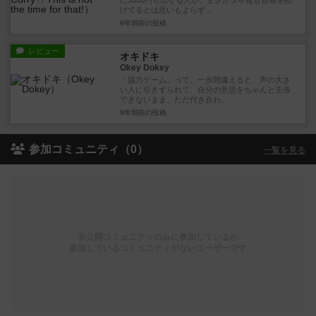
に3500円も出せる人が、まさか３年後も首相を続
けてるとは思いもよらず...
9年弱前
の投稿
レビュー
オキドキ
Okey Dokey
「協力ゲーム」って、一歩間違えると、声の大き
い人に引きずられて、自分の意思をちゃんと主張
できないまま、ただ付き合わ...
9年弱前
の投稿
参加コミュニティ（0）
一覧を見る
非公開コミュニティのみに参加しているか
参加しているコミュニティがないユーザーです