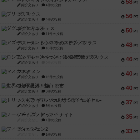
58
PT
紹介文あり
4件の投稿
ブリックス
56
PT
紹介文あり
4件の投稿
ダグエイトチェス
50
PT
紹介文あり
11件の投稿
アズール：シントラのステンドグラス
48
PT
紹介文あり
18件の投稿
ロシアン・キャンペーン：第5版デラックス
46
PT
紹介文あり
0件の投稿
マスクメン
40
PT
紹介文あり
16件の投稿
世界の七不思議：都市
40
PT
紹介文あり
3件の投稿
トリックギア - ペルソナ5 ザ・ロイヤル-
37
PT
紹介文あり
6件の投稿
ノームズ・アット・ナイト
35
PT
紹介文なし
1件の投稿
フィッシェン2
33
PT
紹介文なし
1件の投稿