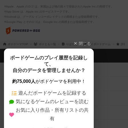
※Apple、Apple のロゴ は、米国および他の国々で登録されたApple Inc.の商標です。
※App Store は、Apple Inc.のサービスマークです。
※Android は、グーグル インコーポレイテッドの商標または登録商標です。
※Google Play とそのロゴは、Google Inc.の商標または登録商標です。
閉じる
ボドゲーマTOP
ボドとも一覧
りばたん
マイボードゲーム
評価
ボドゲーマTOP
ボードゲームのプレイ履歴を記録し
て、
ボードゲームを検索する
自分のデータを管理しませんか？
約75,000人
がボドゲーマを利用中！
ボードゲームの新着レビュー
遊んだボードゲームを記録する
ボードゲーム会情報
気になるゲームのレビューを読む
お気に入り作品・所有リストの共
メカニクス特集
有
掲示板・トピックス