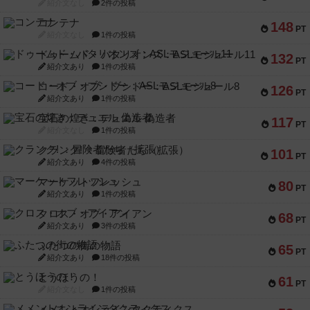
紹介文なし
2件の投稿
コンテナ
148
PT
紹介文なし
1件の投稿
ドゥームド・バタリオンズ：ASLモジュール11
132
PT
紹介文あり
1件の投稿
コード・オブ・ブシドー：ASLモジュール8
126
PT
紹介文あり
1件の投稿
宝石の煌き：デュエル 偽造者
117
PT
紹介文なし
1件の投稿
クランク! ：冒険者たち（拡張）
101
PT
紹介文あり
4件の投稿
マーケットフレッシュ
80
PT
紹介文あり
1件の投稿
クロス・オブ・アイアン
68
PT
紹介文あり
3件の投稿
ふたつの街の物語
65
PT
紹介文あり
18件の投稿
とうほうの！
61
PT
紹介文なし
1件の投稿
メメントオンラインタクティクス