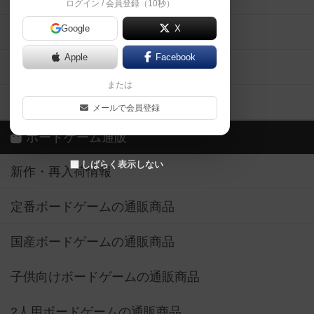
ログイン / 会員登録（10秒）
Google
X
ボドとも・会員一覧
Apple
Facebook
ボードゲーム業界コラム
または
ボドゲーマご利用案内
メールで会員登録
ボードゲーム通販
しばらく表示しない
新作・再入荷情報
定番ボードゲームの通販商品
国産ボードゲームの通販商品
子供向けボードゲームの通販商品
2人用ボードゲームの通販商品