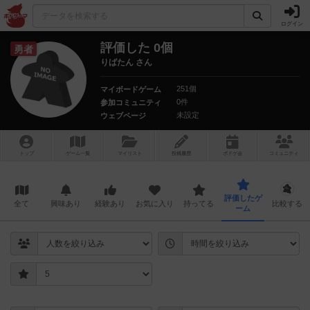
ログイン
評価した 0個
勇者
りばたん さん
251個
マイボードゲーム
0件
参加コミュニティ
未設定
ウェブページ
トップ
ゲーム一覧
マイリスト
投稿履歴
ボ
ドゲ
会
コミュニティ
評価したゲ
全て
興味あり
経験あり
お気に入り
持ってる
比較する
ーム