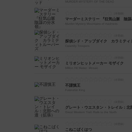
MURDER MYSTERY OF THE DEAD
マーダーミステリー 『狂気山脈 陰謀
Murder Mystery Mountains of madness
探偵シド・アップダイク カラミティ
Calamity Troopers
ミリオンヒットメーカー モザイク
Million Hit Maker: Mosaic
不謹慎王
Fukinshin King
グレート・ウエスタン・トレイル：北
Great Western Trail: Rails to the North
こねこばくはつ