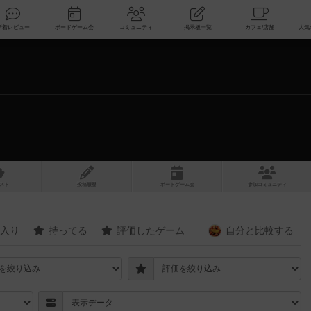
索
新着レビュー
ボードゲーム会
コミュニティ
掲示板一覧
スト
投稿履歴
ボ
ー
ドゲ
ーム
会
参加
コミュニティ
入り
持ってる
評価したゲーム
自分と
比較する