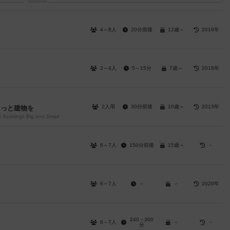
4～8人
20分前後
12歳～
2019年
2～4人
5～15分
7歳～
2018年
2人用
30分前後
10歳～
2013年
もっと建物を
e Buildings Big and Small
6～7人
150分前後
15歳～
－
6～7人
－
－
2020年
240～300
6～7人
－
－
分