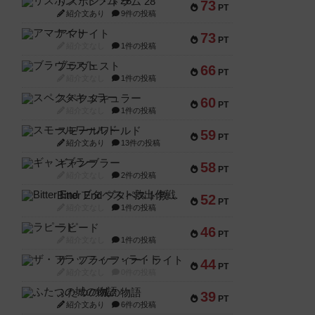
リスボン・トラム 28
73
PT
紹介文あり
9件の投稿
アマナイト
73
PT
紹介文なし
1件の投稿
ブラヴェスト
66
PT
紹介文なし
1件の投稿
スペクタキュラー
60
PT
紹介文なし
1件の投稿
スモールワールド
59
PT
紹介文あり
13件の投稿
ギャンブラー
58
PT
紹介文なし
2件の投稿
Bitter End ブタペスト救出作戦
52
PT
紹介文なし
1件の投稿
ラピード
46
PT
紹介文なし
1件の投稿
ザ・フラッフィー・ライト
44
PT
紹介文なし
0件の投稿
ふたつの城の物語
39
PT
紹介文あり
6件の投稿