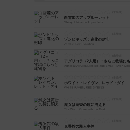
白雪姫のアップルーレット
Shirayukihime no Approulette
ゾンビキッズ：進化の封印
Zombie Kidz Evolution
アグリコラ（2人用）：さらに牧場に
Agricola: All Creatures Big and Small – Even Mor
ホワイト・レイヴン、レッド・ダイ
WHITE RAVEN, RED DYEING
魔女は黄昏の鐘に消える
The Witch, Gone with the Dusk
鬼哭館の殺人事件