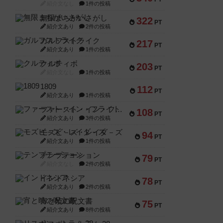
紹介文なし
1件の投稿
無限まちがいさがし
322
PT
紹介文あり
2件の投稿
ガルフストライク
217
PT
紹介文あり
1件の投稿
クルティボ
203
PT
紹介文なし
1件の投稿
1809
112
PT
紹介文あり
1件の投稿
ファースト・イン・フライト
108
PT
紹介文あり
3件の投稿
モズビ－ズ・レイダ－ズ
94
PT
紹介文あり
1件の投稿
テンプテーション
79
PT
紹介文なし
2件の投稿
インドネシア
78
PT
紹介文あり
2件の投稿
宵と暁の呪文書
75
PT
紹介文あり
8件の投稿