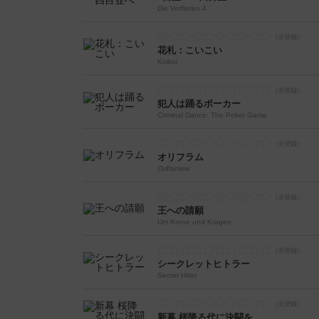
Die Verflixten 4
花札：こいこい
Koikoi
犯人は踊るポーカー
Criminal Dance: The Poker Game
オリフラム
Oriflamme
王への請願
Um Krone und Kragen
シークレットヒトラー
Secret Hitler
新幕 桜降る代に決闘を