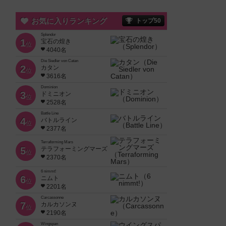
お気に入りランキング
トップ50
Splendor
1
宝石の煌き
位
4040名
Die Siedler von Catan
2
カタン
位
3616名
Dominion
3
ドミニオン
位
2528名
Battle Line
4
バトルライン
位
2377名
Terraforming Mars
5
テラフォーミングマーズ
位
2370名
6 nimmt!
6
ニムト
位
2201名
Carcassonne
7
カルカソンヌ
位
2190名
Wingspan