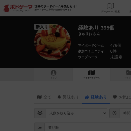
世界のボードゲームを楽しもう！
ボードゲーム専門の総合情報サイト
データベース
検
新入り
経験あり 395個
きゅりお さん
476個
マイボードゲーム
0件
参加コミュニティ
未設定
ウェブページ
トップ
マイボードゲーム
マイリ
全て
興味あり
経験あり
お気に