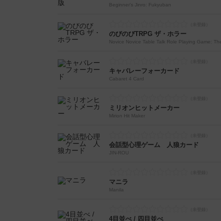
Beginner's Jinro: Fukyuban
のびのびTRPG ザ・ホラー
Novice Novice Table Talk Role Playing Game: The
キャバレーフォーカード
Cabaret 4 Card
ミリオンヒットメーカー
Mirion Hit Maker
会話型心理ゲーム 人狼カード
JIN-ROU
マニラ
Manila
4目並べ / 四目並べ