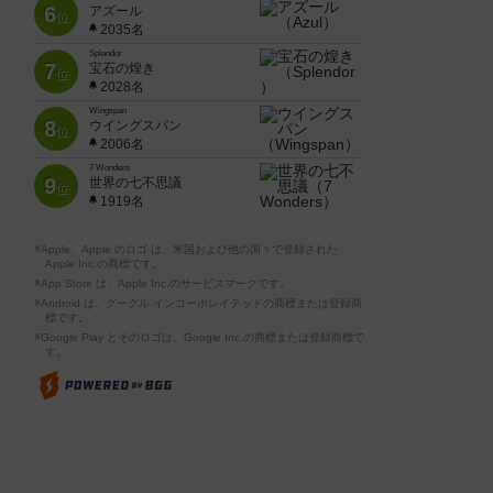
6
アズール
位
2035名
Splendor
7
宝石の煌き
位
2028名
Wingspan
8
ウイングスパン
位
2006名
7 Wonders
9
世界の七不思議
位
1919名
※Apple、Apple のロゴ は、米国および他の国々で登録された
Apple Inc.の商標です。
※App Store は、Apple Inc.のサービスマークです。
※Android は、グーグル インコーポレイテッドの商標または登録商
標です。
※Google Play とそのロゴは、Google Inc.の商標または登録商標で
す。