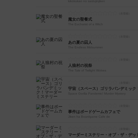
kikokukan no sastujinjiken
魔女の聖餐式
The Eucharist of a Witch
あの夏の囚人
The Endless Midsummer
人狼村の祝祭
The Tale of Twilight Wolves
宇宙（スペース）ゴリラパンデミック
Space Gorilla Pandemic! Murder Mystery
事件はボードゲームカフェで
Jiken ha Boardgame Cafe de
マーダーミステリー・オブ・ザ・デッ