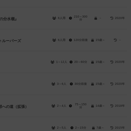
210～300
6人用
－
2020年
の分水嶺』
分
6人用
120分前後
15歳～
－
トルーパーズ
1～12人
20～60分
15歳～
2020年
3～6人
30分前後
15歳～
2020年
75～150
2～4人
14歳～
2018年
部への道（拡張）
分
2～5人
2～15分
7歳～
2015年