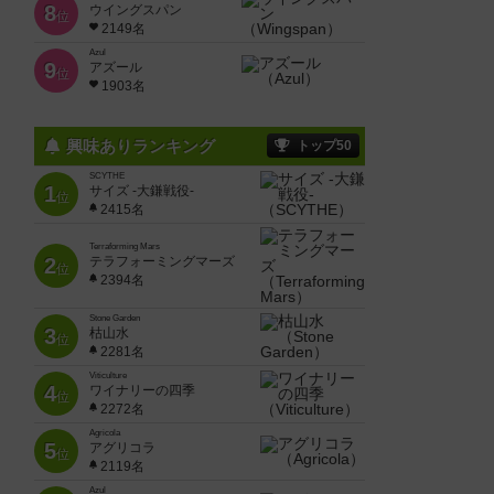
8
ウイングスパン
位
2149名
Azul
9
アズール
位
1903名
興味ありランキング
トップ50
SCYTHE
1
サイズ -大鎌戦役-
位
2415名
Terraforming Mars
2
テラフォーミングマーズ
位
2394名
Stone Garden
3
枯山水
位
2281名
Viticulture
4
ワイナリーの四季
位
2272名
Agricola
5
アグリコラ
位
2119名
Azul