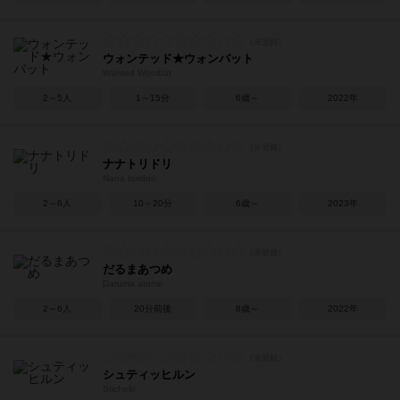
ウォンテッド★ウォンバット
Wanted Wombat
2～5人
1～15分
6歳～
2022年
ナナトリドリ
Nana toridori
2～6人
10～20分
6歳～
2023年
だるまあつめ
Daruma atume
2～6人
20分前後
8歳～
2022年
シュティッヒルン
Sticheln