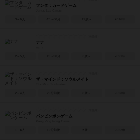
フンタ：カードゲーム
Junta: Las Cartas
3～6人
45～60分
12歳～
2016年
ナナ
nana
2～5人
15～30分
6歳～
2021年
ザ・マインド：ソウルメイト
The Mind Soulmates
2～4人
20分前後
8歳～
2023年
パンピンポンゲーム
Pang Ping Pong Game
1～6人
10分前後
6歳～
2022年