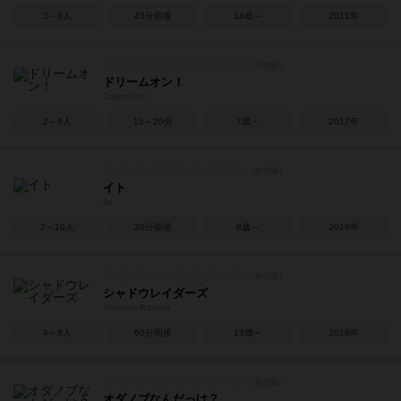
3～6人
45分前後
14歳～
2011年
ドリームオン！
Dream On!
2～8人
15～20分
7歳～
2017年
イト
ito
2～10人
30分前後
8歳～
2019年
シャドウレイダーズ
Shadow Raiders
4～8人
60分前後
13歳～
2018年
オダノブなんだっけ？