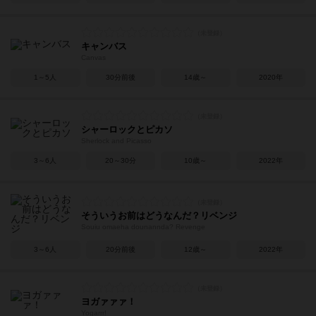
キャンバス
Canvas
1～5人
30分前後
14歳～
2020年
シャーロックとピカソ
Sherlock and Picasso
3～6人
20～30分
10歳～
2022年
そういうお前はどうなんだ？リベンジ
Souiu omaeha dounannda? Revenge
3～6人
20分前後
12歳～
2022年
ヨガァァァ！
Yogarrr!