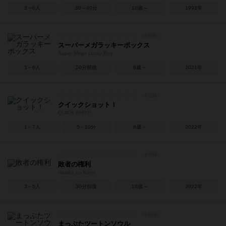
3～6人
30～40分
10歳～
1993年
スーパーメガラッキーボックス
Super Mega Lucky Box
1～6人
20分前後
8歳～
2021年
クイックショット！
QUICK SHOT!
1～7人
5～10分
8歳～
2022年
敗者の権利
Haisha no Kenri
3～5人
30分前後
10歳～
2022年
まっぷたツートンソウル