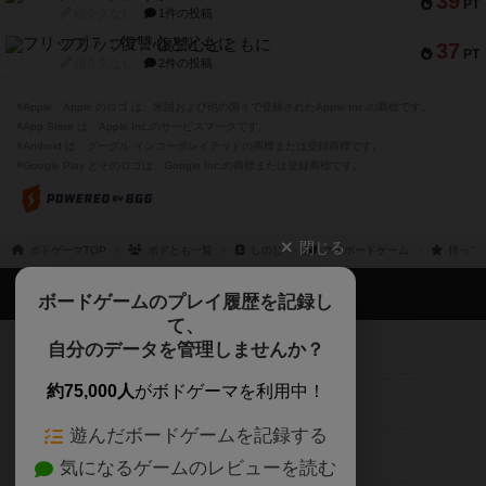
※Apple、Apple のロゴ は、米国および他の国々で登録されたApple Inc.の商標です。
※App Store は、Apple Inc.のサービスマークです。
※Android は、グーグル インコーポレイテッドの商標または登録商標です。
※Google Play とそのロゴは、Google Inc.の商標または登録商標です。
閉じる
ボドゲーマTOP
ボドとも一覧
しのじ
マイボードゲーム
持って
ボドゲーマTOP
ボードゲームのプレイ履歴を記録し
て、
ボードゲームを検索する
自分のデータを管理しませんか？
約75,000人
がボドゲーマを利用中！
ボードゲームの新着レビュー
遊んだボードゲームを記録する
ボードゲーム会情報
気になるゲームのレビューを読む
お気に入り作品・所有リストの共
メカニクス特集
有