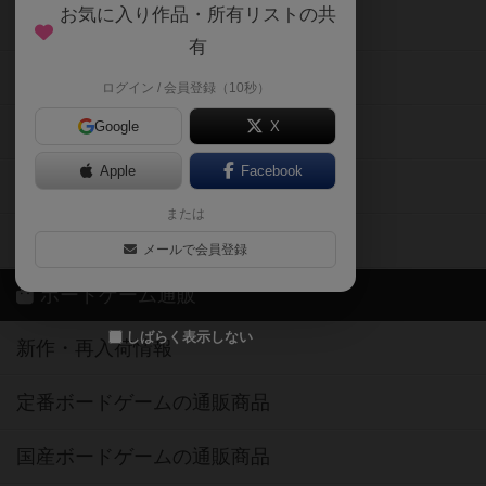
掲示板・トピックス
ログイン / 会員登録（10秒）
Google
X
ボドとも・会員一覧
Apple
Facebook
ボードゲーム業界コラム
または
ボドゲーマご利用案内
メールで会員登録
ボードゲーム通販
しばらく表示しない
新作・再入荷情報
定番ボードゲームの通販商品
国産ボードゲームの通販商品
子供向けボードゲームの通販商品