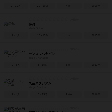
2～10人
20～30分
4歳～
2020年
待魂
Machi Spirits
2～4人
10～15分
－
2015年
センコウハナビシ
senkou hanabishi
2～6人
5～15分
6歳～
2013年
民芸スタジアム
Mingei Stadium
2～4人
5～15分
7歳～
2016年