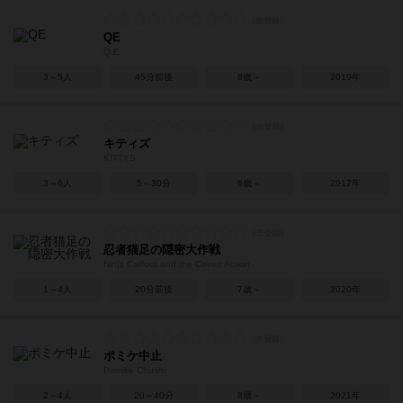
QE
Q.E.
3～5人
45分前後
8歳～
2019年
キティズ
KITTYS
3～6人
5～30分
6歳～
2017年
忍者猫足の隠密大作戦
Ninja Catfoot and the Covert Action
1～4人
20分前後
7歳～
2020年
ポミケ中止
Pomike Chushi
2～4人
20～40分
8歳～
2021年