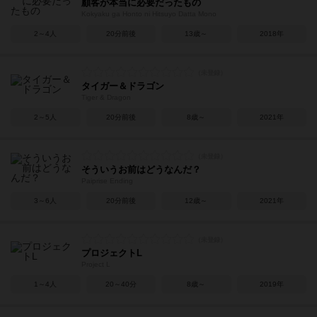
顧客が本当に必要だったもの
Kokyaku ga Honto ni Hitsuyo Datta Mono
2～4人
20分前後
13歳～
2018年
タイガー＆ドラゴン
Tiger & Dragon
2～5人
20分前後
8歳～
2021年
そういうお前はどうなんだ？
Paiprise Ending
3～6人
20分前後
12歳～
2021年
プロジェクトL
Project L
1～4人
20～40分
8歳～
2019年