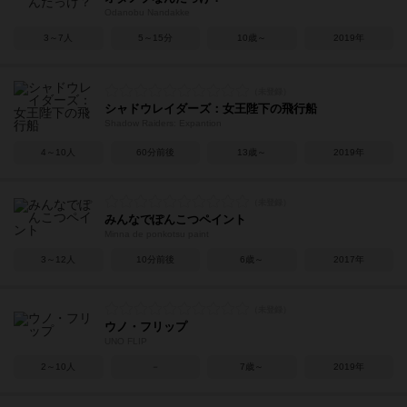
Odanobu Nandakke
3～7人
5～15分
10歳～
2019年
シャドウレイダーズ：女王陛下の飛行船
Shadow Raiders: Expantion
4～10人
60分前後
13歳～
2019年
みんなでぽんこつペイント
Minna de ponkotsu paint
3～12人
10分前後
6歳～
2017年
ウノ・フリップ
UNO FLIP
2～10人
－
7歳～
2019年