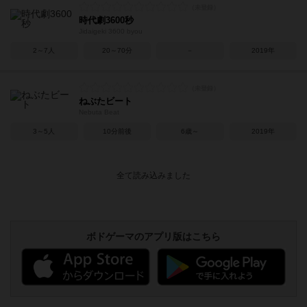
時代劇3600秒
Jidaigeki 3600 byou
2～7人
20～70分
－
2019年
ねぶたビート
Nebuta Beat
3～5人
10分前後
6歳～
2019年
ボドゲーマのアプリ版はこちら
アクセス数 急上昇中
リワイルド：サウスアメリカ
552