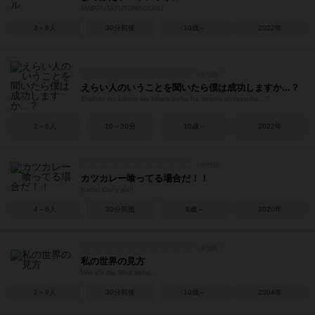
MAPPUTATŪTONSOURU
3～8人
30分前後
10歳～
2022年
えらい人のいうことを聞いたら僕は成功しますか...？
Eraihito no iukoto wo kiitara boku ha seikou shimasuka...?
2～6人
10～20分
10歳～
2022年
カツカレー喰ってる場合だ！！
Katsu Curry da!!
4～6人
30分前後
8歳～
2020年
私の世界の見方
Wie ich die Welt sehe...
2～9人
30分前後
10歳～
2004年