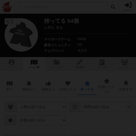
ログイン
持ってる 54個
たまご
しのじ さん
896個
マイボードゲーム
0件
参加コミュニティ
未設定
ウェブページ
トップ
ゲーム一覧
マイリスト
投稿履歴
ボ
ドゲ
会
コミュニティ
評価したゲ
全て
興味あり
経験あり
お気に入り
持ってる
比較する
ーム