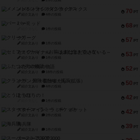
パーミッド
68
PT
紹介文なし
1件の投稿
クリーグ
57
PT
紹介文あり
1件の投稿
セミファイナル ～お前はまだ生きている～
53
PT
紹介文あり
1件の投稿
ふたつの街の物語
52
PT
紹介文あり
18件の投稿
クランク! ：冒険者たち（拡張）
50
PT
紹介文あり
4件の投稿
とうほうの！
42
PT
紹介文なし
1件の投稿
スターマイン・ラミー ポケット
42
PT
紹介文あり
2件の投稿
海兵隊
39
PT
紹介文あり
1件の投稿
スーパーストア3000
39
PT
紹介文なし
1件の投稿
フリップ７：復讐心とともに
37
PT
紹介文なし
2件の投稿