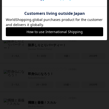
ウリカイ
Urikai
2～4人
30～60分
12歳～
2019年
限界しりとりパーティー！
Genkai Shiritori Party!
2～6人
5～10分
8歳～
2019年
即身仏になろう！
Sokushinbutsu!
2～5人
20～30分
10歳～
2020年
髑髏と薔薇 / スカル
Skull & Roses