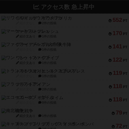
PT
紹介文なし
2件の投稿
マーケットフレッシュ
170
PT
紹介文あり
1件の投稿
ファイアー・ブルズ / 火牛陣
141
PT
紹介文なし
1件の投稿
ワン・トゥ・ファイブ
122
PT
紹介文あり
1件の投稿
トランスオリエント・エクスプレス
119
PT
紹介文なし
1件の投稿
フラットアイアン
118
PT
紹介文なし
2件の投稿
エコーズ・オブ・タイム
118
PT
紹介文なし
8件の投稿
南北戦争
79
PT
紹介文あり
1件の投稿
キャプテン・フリップ：イスラ・ボンバ
72
PT
紹介文なし
2件の投稿
メメントオンラインタクティクス
70
PT
紹介文あり
4件の投稿