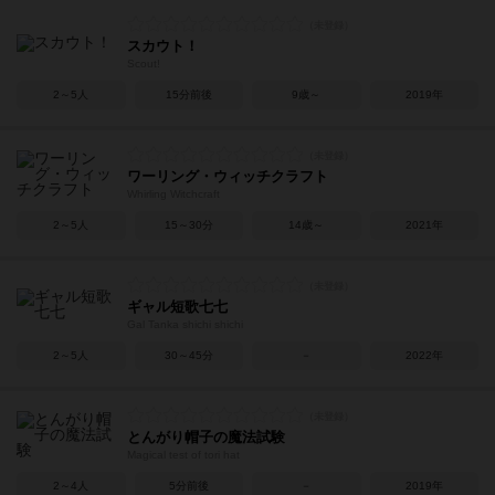
スカウト！
Scout!
2～5人
15分前後
9歳～
2019年
ワーリング・ウィッチクラフト
Whirling Witchcraft
2～5人
15～30分
14歳～
2021年
ギャル短歌七七
Gal Tanka shichi shichi
2～5人
30～45分
－
2022年
とんがり帽子の魔法試験
Magical test of tori hat
2～4人
5分前後
－
2019年