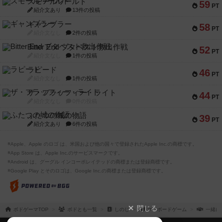
スモールワールド
59
PT
紹介文あり
13件の投稿
ギャンブラー
58
PT
紹介文なし
2件の投稿
Bitter End ブタペスト救出作戦
52
PT
紹介文なし
1件の投稿
ラピード
46
PT
紹介文なし
1件の投稿
ザ・フラッフィー・ライト
44
PT
紹介文なし
0件の投稿
ふたつの城の物語
39
PT
紹介文あり
6件の投稿
※Apple、Apple のロゴ は、米国および他の国々で登録されたApple Inc.の商標です。
※App Store は、Apple Inc.のサービスマークです。
※Android は、グーグル インコーポレイテッドの商標または登録商標です。
※Google Play とそのロゴは、Google Inc.の商標または登録商標です。
閉じる
ボドゲーマTOP
ボドとも一覧
しのじ
マイボードゲーム
一緒に