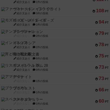
PT
紹介文あり
1件の投稿
ファースト・イン・フライト
108
PT
紹介文あり
3件の投稿
モズビ－ズ・レイダ－ズ
94
PT
紹介文あり
1件の投稿
テンプテーション
79
PT
紹介文なし
2件の投稿
インドネシア
78
PT
紹介文あり
2件の投稿
宵と暁の呪文書
75
PT
紹介文あり
8件の投稿
リスボン・トラム 28
73
PT
紹介文あり
9件の投稿
アマナイト
73
PT
紹介文なし
1件の投稿
ブラヴェスト
66
PT
紹介文なし
1件の投稿
スペクタキュラー
60
PT
紹介文なし
1件の投稿