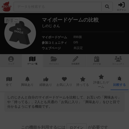
ログイン
マイボードゲームの比較
たまご
しのじ さん
896個
マイボードゲーム
0件
参加コミュニティ
未設定
ウェブページ
トップ
ゲーム一覧
マイリスト
投稿履歴
ボ
ドゲ
会
コミュニティ
評価したゲ
全て
興味あり
経験あり
お気に入り
持ってる
比較する
ーム
しのじさんと自分のマイボードゲームを比較して、お互いの「興味あり」
や「持ってる」、2人とも共通の「お気に入り」「興味あり」をひと目で
分かるようにする機能です。
この機能を利用するには
が必要です
ログイン