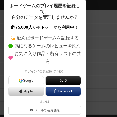
ボドゲーマTOP
ボードゲームのプレイ履歴を記録し
て、
ボードゲームを検索する
自分のデータを管理しませんか？
約75,000人
がボドゲーマを利用中！
ボードゲームの新着レビュー
遊んだボードゲームを記録する
ボードゲーム会情報
気になるゲームのレビューを読む
お気に入り作品・所有リストの共
メカニクス特集
有
掲示板・トピックス
ログイン / 会員登録（10秒）
Google
X
ボドとも・会員一覧
Apple
Facebook
ボードゲーム業界コラム
または
ボドゲーマご利用案内
メールで会員登録