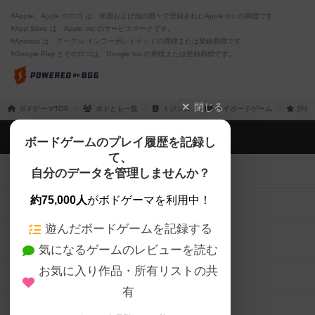
※Apple、Apple のロゴ は、米国および他の国々で登録されたApple Inc.の商標です。
※App Store は、Apple Inc.のサービスマークです。
※Android は、グーグル インコーポレイテッドの商標または登録商標です。
※Google Play とそのロゴは、Google Inc.の商標または登録商標です。
閉じる
ボドゲーマTOP
ボドとも一覧
ミジンコ
マイボードゲーム
評価
ボドゲーマTOP
ボードゲームのプレイ履歴を記録し
て、
ボードゲームを検索する
自分のデータを管理しませんか？
約75,000人
がボドゲーマを利用中！
ボードゲームの新着レビュー
遊んだボードゲームを記録する
ボードゲーム会情報
気になるゲームのレビューを読む
お気に入り作品・所有リストの共
メカニクス特集
有
掲示板・トピックス