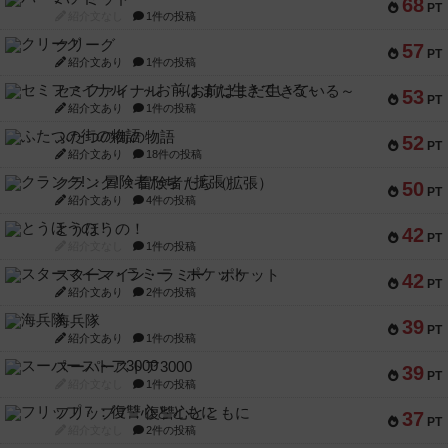
68
PT
紹介文なし
1件の投稿
クリーグ
57
PT
紹介文あり
1件の投稿
セミファイナル ～お前はまだ生きている～
53
PT
紹介文あり
1件の投稿
ふたつの街の物語
52
PT
紹介文あり
18件の投稿
クランク! ：冒険者たち（拡張）
50
PT
紹介文あり
4件の投稿
とうほうの！
42
PT
紹介文なし
1件の投稿
スターマイン・ラミー ポケット
42
PT
紹介文あり
2件の投稿
海兵隊
39
PT
紹介文あり
1件の投稿
スーパーストア3000
39
PT
紹介文なし
1件の投稿
フリップ７：復讐心とともに
37
PT
紹介文なし
2件の投稿