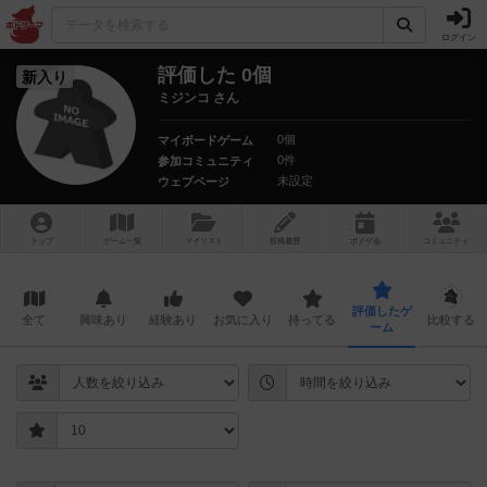
ログイン
評価した 0個
新入り
ミジンコ さん
0個
マイボードゲーム
0件
参加コミュニティ
未設定
ウェブページ
トップ
ゲーム一覧
マイリスト
投稿履歴
ボ
ドゲ
会
コミュニティ
評価したゲ
全て
興味あり
経験あり
お気に入り
持ってる
比較する
ーム