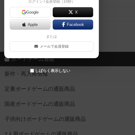
ログイン / 会員登録（10秒）
Google
X
ボドとも・会員一覧
Apple
Facebook
ボードゲーム業界コラム
または
ボドゲーマご利用案内
メールで会員登録
ボードゲーム通販
しばらく表示しない
新作・再入荷情報
定番ボードゲームの通販商品
国産ボードゲームの通販商品
子供向けボードゲームの通販商品
2人用ボードゲームの通販商品