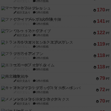
紹介文なし
2件の投稿
マーケットフレッシュ
170
PT
紹介文あり
1件の投稿
ファイアー・ブルズ / 火牛陣
141
PT
紹介文なし
1件の投稿
ワン・トゥ・ファイブ
122
PT
紹介文あり
1件の投稿
トランスオリエント・エクスプレス
119
PT
紹介文なし
1件の投稿
フラットアイアン
118
PT
紹介文なし
2件の投稿
エコーズ・オブ・タイム
118
PT
紹介文なし
8件の投稿
南北戦争
79
PT
紹介文あり
1件の投稿
キャプテン・フリップ：イスラ・ボンバ
72
PT
紹介文なし
2件の投稿
メメントオンラインタクティクス
70
PT
紹介文あり
4件の投稿
パーミッド