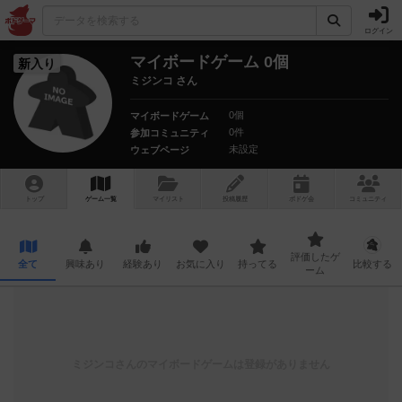
ログイン
マイボードゲーム 0個
新入り
ミジンコ さん
0個
マイボードゲーム
0件
参加コミュニティ
未設定
ウェブページ
トップ
ゲーム一覧
マイリスト
投稿履歴
ボ
ドゲ
会
コミュニティ
評価したゲ
全て
興味あり
経験あり
お気に入り
持ってる
比較する
ーム
ミジンコ
さんのマイボードゲームは登録がありません