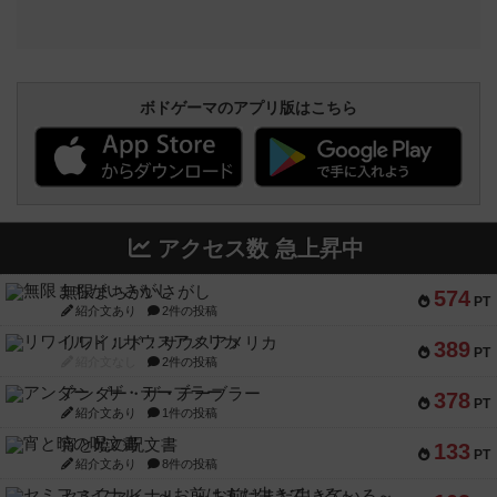
ボドゲーマのアプリ版はこちら
アクセス数 急上昇中
無限まちがいさがし
574
PT
紹介文あり
2件の投稿
リワイルド：サウスアメリカ
389
PT
紹介文なし
2件の投稿
アンダー・ザ・テーブラー
378
PT
紹介文あり
1件の投稿
宵と暁の呪文書
133
PT
紹介文あり
8件の投稿
セミファイナル ～お前はまだ生きている～