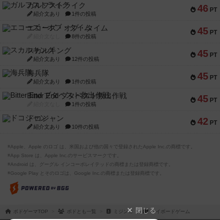
ガルフストライク
46
PT
紹介文あり
1件の投稿
エコーズ・オブ・タイム
45
PT
紹介文なし
8件の投稿
スカルキング
45
PT
紹介文あり
12件の投稿
海兵隊
45
PT
紹介文あり
1件の投稿
Bitter End ブタペスト救出作戦
45
PT
紹介文なし
1件の投稿
ドコジャン
42
PT
紹介文あり
10件の投稿
※Apple、Apple のロゴ は、米国および他の国々で登録されたApple Inc.の商標です。
※App Store は、Apple Inc.のサービスマークです。
※Android は、グーグル インコーポレイテッドの商標または登録商標です。
※Google Play とそのロゴは、Google Inc.の商標または登録商標です。
閉じる
ボドゲーマTOP
ボドとも一覧
ミジンコ
マイボードゲーム