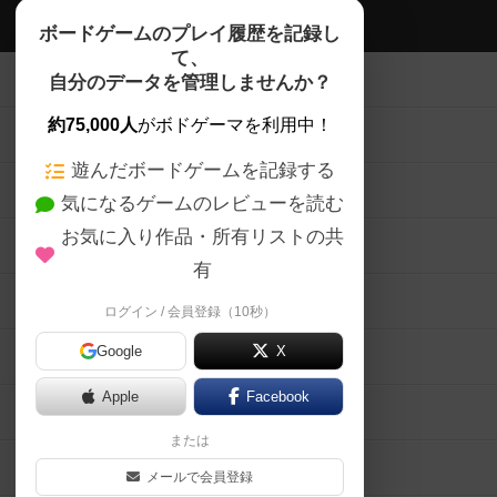
ボドゲーマTOP
ボードゲームのプレイ履歴を記録し
て、
ボードゲームを検索する
自分のデータを管理しませんか？
約75,000人
がボドゲーマを利用中！
ボードゲームの新着レビュー
遊んだボードゲームを記録する
ボードゲーム会情報
気になるゲームのレビューを読む
お気に入り作品・所有リストの共
メカニクス特集
有
掲示板・トピックス
ログイン / 会員登録（10秒）
Google
X
ボドとも・会員一覧
Apple
Facebook
ボードゲーム業界コラム
または
ボドゲーマご利用案内
メールで会員登録