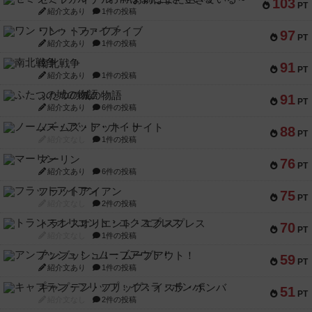
103
PT
紹介文あり
1件の投稿
ワン・トゥ・ファイブ
97
PT
紹介文あり
1件の投稿
南北戦争
91
PT
紹介文あり
1件の投稿
ふたつの城の物語
91
PT
紹介文あり
6件の投稿
ノームズ・アット・ナイト
88
PT
紹介文なし
1件の投稿
マーリン
76
PT
紹介文あり
6件の投稿
フラットアイアン
75
PT
紹介文なし
2件の投稿
トランスオリエント・エクスプレス
70
PT
紹介文なし
1件の投稿
アンブッシュ！：ムーブアウト！
59
PT
紹介文あり
1件の投稿
キャプテン・フリップ：イスラ・ボンバ
51
PT
紹介文なし
2件の投稿