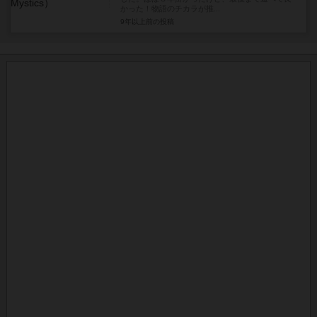
かった！物語のチカラが推...
9年以上前
の投稿