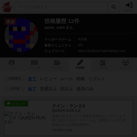
ログイン
投稿履歴 12件
勇者
game_suke さん
415個
マイボードゲーム
0件
参加コミュニティ
https://tkdkpnp.hatenablog.com/
ウェブページ
トップ
ゲーム一覧
マイリスト
投稿履歴
ボ
ドゲ
会
コミュニティ
全て
レビュー
ルール
戦略
リプレイ
投稿種別
全て
普通以上
高以上
最高のみ
注目度
レビュー
クイン・ラン 2.0
QUEEN RUN 2.0
種族の存亡をかけて楽園を目指すレースゲーム今
回ご紹介するボードゲームは、遊星ゲームズの寺
島由人さんの2016年秋の...
7年弱前
の投稿