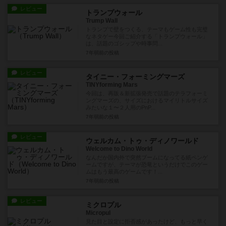
レビュー
トランプウォール
Trump Wall
トランプで壁をつくる、テーマもゲーム性も完璧
なネタゲー今回ご紹介する「トランプウォール」
は、話題のゴシップや時事問...
7年弱前
の投稿
レビュー
タイニー・フォーミングマーズ
TINYforming Mars
今回は、再販＆新拡張発売で話題のテラフォーミ
ングマーズの、サイズにおけるマイリトルサイズ
みたいな１〜２人用のPnP...
7年弱前
の投稿
レビュー
ウェルカム・トゥ・ディノワールド
Welcome to Dino World
なんだか国内外で突然ブームになってる紙ペンゲ
ームですが、テーマが恐竜というだけでこのゲー
ムはもう最高のゲームです！...
7年弱前
の投稿
レビュー
ミクロプル
Micropul
見た目と設定に拒否感があったけど、もっと早く