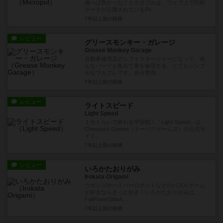
遊べば良かった！ミクロプルは、ウェブ上で印刷
データが公開されているPn...
7年以上前
の投稿
レビュー
グリースモンキー・ガレージ
Grease Monkey Garage
自動車修理店のシフトマネージャーになって、色
んなパーツを集めて車を修理する、とてもシンプ
ルなワカプレです。自分専用...
7年以上前
の投稿
レビュー
ライトスピード
Light Speed
１分くらいで終わる宇宙戦！「Light Speed」は
Cheepass Games（チーパスゲームズ）の公式サ
イト...
7年以上前
の投稿
レビュー
いろかたおりがみ
Irokata Origami
ウボンゴやハイパーロボットなどのパズルゲーム
が好きならきっと好き！いろかたおりがみは、
FullPowerSideA...
7年以上前
の投稿