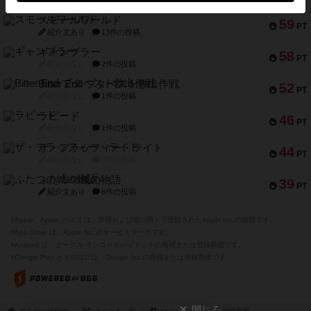
紹介文なし
1件の投稿
スモールワールド
59
PT
紹介文あり
13件の投稿
ギャンブラー
58
PT
紹介文なし
2件の投稿
Bitter End ブタペスト救出作戦
52
PT
紹介文なし
1件の投稿
ラピード
46
PT
紹介文なし
1件の投稿
ザ・フラッフィー・ライト
44
PT
紹介文なし
0件の投稿
ふたつの城の物語
39
PT
紹介文あり
6件の投稿
※Apple、Apple のロゴ は、米国および他の国々で登録されたApple Inc.の商標です。
※App Store は、Apple Inc.のサービスマークです。
※Android は、グーグル インコーポレイテッドの商標または登録商標です。
※Google Play とそのロゴは、Google Inc.の商標または登録商標です。
閉じる