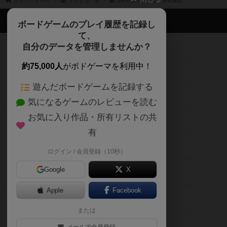
ボドゲーマTOP
ボドとも一覧
game_suke
投稿履歴
ボドゲーマTOP
ボードゲームのプレイ履歴を記録し
て、
ボードゲームを検索する
自分のデータを管理しませんか？
約75,000人
がボドゲーマを利用中！
ボードゲームの新着レビュー
遊んだボードゲームを記録する
ボードゲーム会情報
気になるゲームのレビューを読む
お気に入り作品・所有リストの共
メカニクス特集
有
掲示板・トピックス
ログイン / 会員登録（10秒）
Google
X
ボドとも・会員一覧
Apple
Facebook
ボードゲーム業界コラム
または
ボドゲーマご利用案内