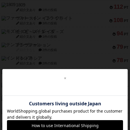
1809
112
PT
紹介文あり
1件の投稿
ファースト・イン・フライト
108
PT
紹介文あり
3件の投稿
モズビ－ズ・レイダ－ズ
94
PT
紹介文あり
1件の投稿
テンプテーション
79
PT
紹介文なし
2件の投稿
インドネシア
78
PT
紹介文あり
2件の投稿
宵と暁の呪文書
75
PT
紹介文あり
8件の投稿
リスボン・トラム 28
73
PT
紹介文あり
9件の投稿
アマナイト
73
PT
紹介文なし
1件の投稿
ブラヴェスト
66
PT
紹介文なし
1件の投稿
スペクタキュラー
60
PT