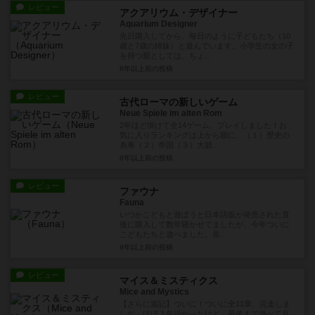
レビュー
アクアリウム・デザイナー
Aquarium Designer
先日購入してから、毎日のように子どもたち（10
歳と7歳の姉妹）と遊んでいます。小学生の女の子
を持つ親としては、ちょ...
8年以上前
の投稿
レビュー
古代ローマの新しいゲーム
Neue Spiele im alten Rom
2年ほど掛けて全14ゲーム、プレイしました！お
気に入りランキングは上から順に、（１）歴史の
糸車（２）帝国（３）大競...
8年以上前
の投稿
レビュー
ファウナ
Fauna
いつかこどもと遊ぼうと日本語版が発売された直
後に購入して数年寝かせてましたが、今年ついに
こどもたちと遊べました。長...
9年以上前
の投稿
レビュー
マイス＆ミスティクス
Mice and Mystics
【さらに追記】ついに！ついに全11章、完走しま
した。ほぼ３年掛かったけど、最後まで遊べて良