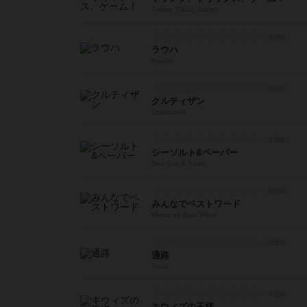
Trump, Tricks, Game!
ラウハ
Rauha
クルティザン
Courtisans
シーソルト&ペーパー
Sea Salt & Paper
みんなでベストワード
Minna de Best Word
通路
Tsuro
キウィズの王様