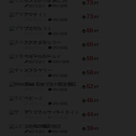
リスボン・トラム 28
73
PT
紹介文あり
9件の投稿
アマナイト
73
PT
紹介文なし
1件の投稿
ブラヴェスト
66
PT
紹介文なし
1件の投稿
スペクタキュラー
60
PT
紹介文なし
1件の投稿
スモールワールド
59
PT
紹介文あり
13件の投稿
ギャンブラー
58
PT
紹介文なし
2件の投稿
Bitter End ブタペスト救出作戦
52
PT
紹介文なし
1件の投稿
ラピード
46
PT
紹介文なし
1件の投稿
ザ・フラッフィー・ライト
44
PT
紹介文なし
0件の投稿
ふたつの城の物語
39
PT
紹介文あり
6件の投稿