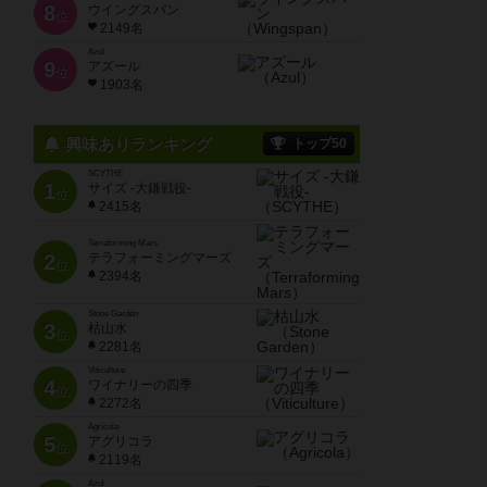
8
ウイングスパン
位
2149名
Azul
9
アズール
位
1903名
興味ありランキング
トップ50
SCYTHE
1
サイズ -大鎌戦役-
位
2415名
Terraforming Mars
2
テラフォーミングマーズ
位
2394名
Stone Garden
3
枯山水
位
2281名
Viticulture
4
ワイナリーの四季
位
2272名
Agricola
5
アグリコラ
位
2119名
Azul