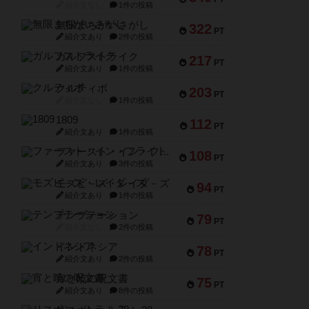
紹介文なし
1件の投稿
無限まちがいさがし
322
PT
紹介文あり
2件の投稿
ガルフストライク
217
PT
紹介文あり
1件の投稿
クルティボ
203
PT
紹介文なし
1件の投稿
1809
112
PT
紹介文あり
1件の投稿
ファースト・イン・フライト
108
PT
紹介文あり
3件の投稿
モズビ－ズ・レイダ－ズ
94
PT
紹介文あり
1件の投稿
テンプテーション
79
PT
紹介文なし
2件の投稿
インドネシア
78
PT
紹介文あり
2件の投稿
宵と暁の呪文書
75
PT
紹介文あり
8件の投稿