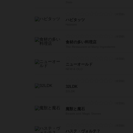
Sixto
ハビタッツ
Habitats
食材の多い料理店
The Restaurant of Many Ingredients
ニューオールド
NEW & OLD
32LDK
32LDK
魔獣と魔石
Beasts and Magic Stones
ハステ・ヴォルテ？