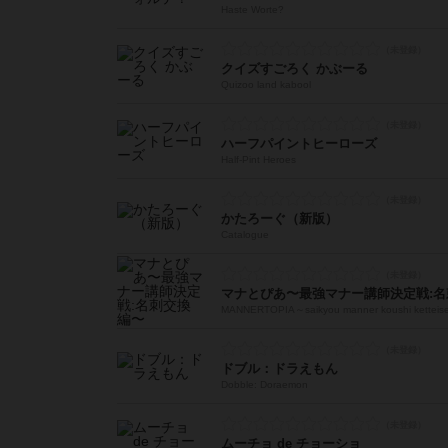
Haste Worte?
クイズすごろく かぶーる
Quizoo land kabool
ハーフパイントヒーローズ
Half-Pint Heroes
かたろーぐ（新版）
Catalogue
マナとぴあ〜最強マナー講師決定戦:名
MANNERTOPIA～saikyou manner koushi ketteise
ドブル：ドラえもん
Dobble: Doraemon
ムーチョ de チョーショ