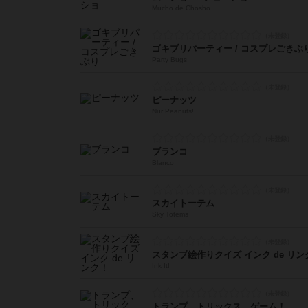
Mucho de Chosho
ゴキブリパーティー / コスプレごきぶ
Party Bugs
ピーナッツ
Nur Peanuts!
ブランコ
Blanco
スカイトーテム
Sky Totems
スタンプ絵作りクイズ インク de リン
Ink It!
トランプ、トリックス、ゲーム！