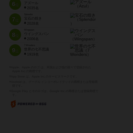
6
アズール
位
2035名
Splendor
7
宝石の煌き
位
2028名
Wingspan
8
ウイングスパン
位
2006名
7 Wonders
9
世界の七不思議
位
1919名
※Apple、Apple のロゴ は、米国および他の国々で登録された
Apple Inc.の商標です。
※App Store は、Apple Inc.のサービスマークです。
※Android は、グーグル インコーポレイテッドの商標または登録商
標です。
※Google Play とそのロゴは、Google Inc.の商標または登録商標で
す。