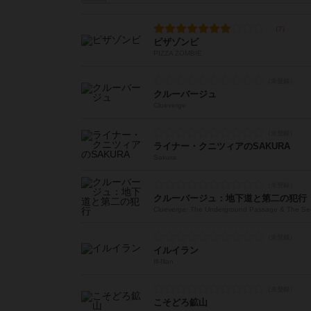
ピザゾンビ
PIZZA ZOMBIE
クルーバージュ
Clueverge
ライナー・クニツィアのSAKURA
Sakura
クルーバージュ：地下道と第二の犯行
Clueverge: The Underground Passage & The Se
イルイラン
Ill-Illan
こそどろ鉱山