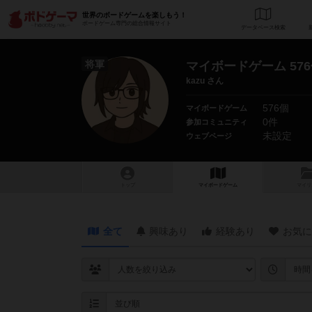
世界のボードゲームを楽しもう！
ボードゲーム専門の総合情報サイト
データベース
検
将軍
マイボードゲーム 57
kazu さん
576個
マイボードゲーム
0件
参加コミュニティ
未設定
ウェブページ
トップ
マイボードゲーム
マイリ
全て
興味あり
経験あり
お気に