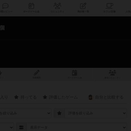
索
新着レビュー
ボードゲーム会
コミュニティ
掲示板一覧
6個
スト
投稿履歴
ボ
ー
ドゲ
ーム
会
参加
コミュニティ
入り
持ってる
評価したゲーム
自分と
比較する