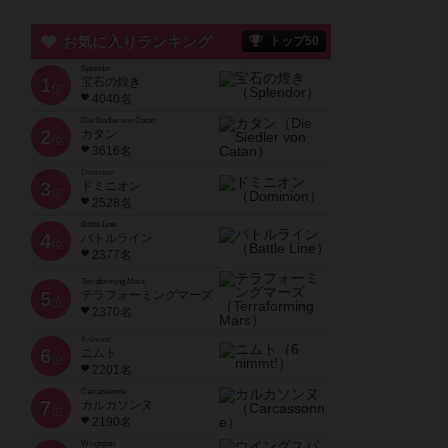
お気に入りランキング
トップ50
Splendor
1
宝石の煌き
位
4040名
Die Siedler von Catan
2
カタン
位
3616名
Dominion
3
ドミニオン
位
2528名
Battle Line
4
バトルライン
位
2377名
Terraforming Mars
5
テラフォーミングマーズ
位
2370名
6 nimmt!
6
ニムト
位
2201名
Carcassonne
7
カルカソンヌ
位
2190名
Wingspan