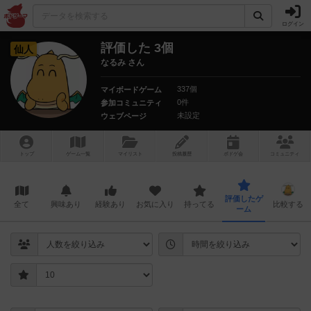
ログイン
評価した 3個
仙人
なるみ さん
337個
マイボードゲーム
0件
参加コミュニティ
未設定
ウェブページ
トップ
ゲーム一覧
マイリスト
投稿履歴
ボ
ドゲ
会
コミュニティ
評価したゲ
全て
興味あり
経験あり
お気に入り
持ってる
比較する
ーム