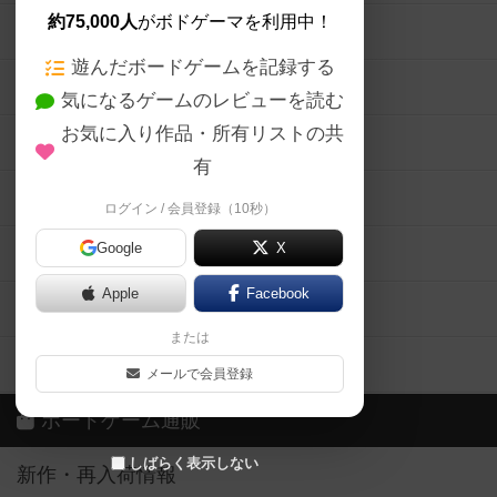
約75,000人
がボドゲーマを利用中！
ボードゲームの新着レビュー
遊んだボードゲームを記録する
ボードゲーム会情報
気になるゲームのレビューを読む
お気に入り作品・所有リストの共
メカニクス特集
有
掲示板・トピックス
ログイン / 会員登録（10秒）
Google
X
ボドとも・会員一覧
Apple
Facebook
ボードゲーム業界コラム
または
ボドゲーマご利用案内
メールで会員登録
ボードゲーム通販
しばらく表示しない
新作・再入荷情報