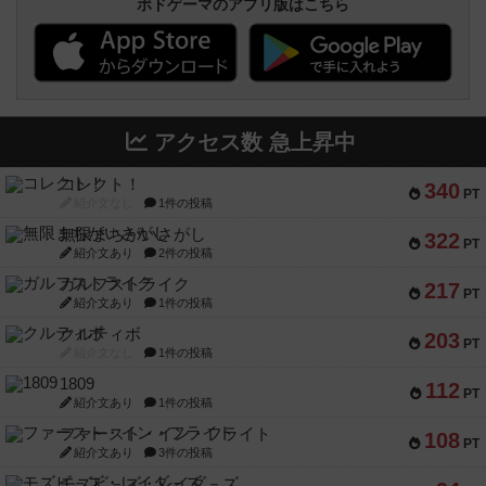
ボドゲーマのアプリ版はこちら
アクセス数 急上昇中
コレクト！
340
PT
紹介文なし
1件の投稿
無限まちがいさがし
322
PT
紹介文あり
2件の投稿
ガルフストライク
217
PT
紹介文あり
1件の投稿
クルティボ
203
PT
紹介文なし
1件の投稿
1809
112
PT
紹介文あり
1件の投稿
ファースト・イン・フライト
108
PT
紹介文あり
3件の投稿
モズビ－ズ・レイダ－ズ