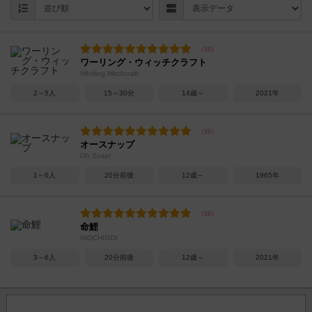
ワーリング・ウィッチクラフト
Whirling Witchcraft
2～5人
15～30分
14歳～
2021年
オースナップ
Oh Snap!
1～6人
20分前後
12歳～
1965年
命鯉
INOCHIGOI
3～6人
20分前後
12歳～
2021年