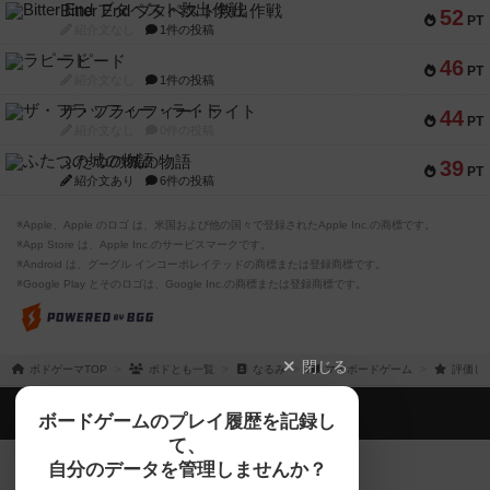
Bitter End ブタペスト救出作戦
52
PT
紹介文なし
1件の投稿
ラピード
46
PT
紹介文なし
1件の投稿
ザ・フラッフィー・ライト
44
PT
紹介文なし
0件の投稿
ふたつの城の物語
39
PT
紹介文あり
6件の投稿
※Apple、Apple のロゴ は、米国および他の国々で登録されたApple Inc.の商標です。
※App Store は、Apple Inc.のサービスマークです。
※Android は、グーグル インコーポレイテッドの商標または登録商標です。
※Google Play とそのロゴは、Google Inc.の商標または登録商標です。
閉じる
ボドゲーマTOP
ボドとも一覧
なるみ
マイボードゲーム
評価し
ボドゲーマTOP
ボードゲームのプレイ履歴を記録し
て、
ボードゲームを検索する
自分のデータを管理しませんか？