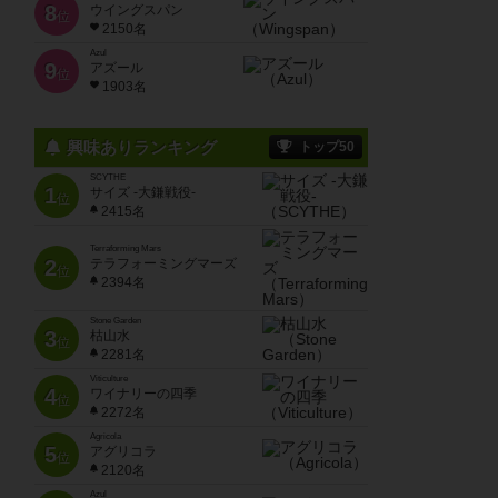
8
ウイングスパン
位
2150名
Azul
9
アズール
位
1903名
興味ありランキング
トップ50
SCYTHE
1
サイズ -大鎌戦役-
位
2415名
Terraforming Mars
2
テラフォーミングマーズ
位
2394名
Stone Garden
3
枯山水
位
2281名
Viticulture
4
ワイナリーの四季
位
2272名
Agricola
5
アグリコラ
位
2120名
Azul