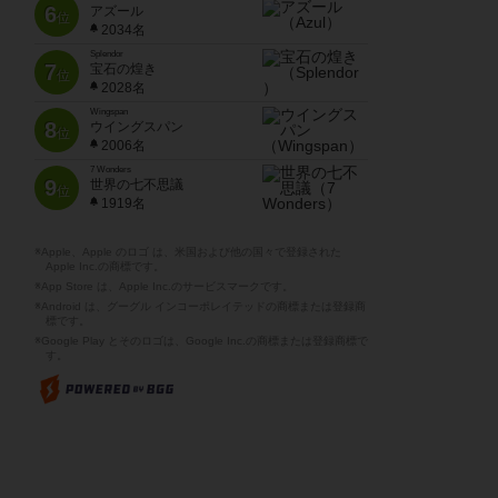
6
アズール
位
2034名
Splendor
7
宝石の煌き
位
2028名
Wingspan
8
ウイングスパン
位
2006名
7 Wonders
9
世界の七不思議
位
1919名
※Apple、Apple のロゴ は、米国および他の国々で登録された
Apple Inc.の商標です。
※App Store は、Apple Inc.のサービスマークです。
※Android は、グーグル インコーポレイテッドの商標または登録商
標です。
※Google Play とそのロゴは、Google Inc.の商標または登録商標で
す。