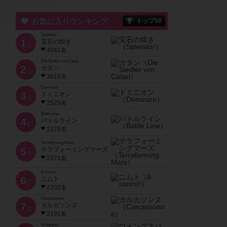
お気に入りランキング
トップ50
Splendor
1
宝石の煌き
位
4041名
Die Siedler von Catan
2
カタン
位
3616名
Dominion
3
ドミニオン
位
2529名
Battle Line
4
バトルライン
位
2378名
Terraforming Mars
5
テラフォーミングマーズ
位
2371名
6 nimmt!
6
ニムト
位
2202名
Carcassonne
7
カルカソンヌ
位
2191名
Wingspan