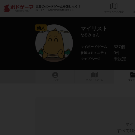
世界のボードゲームを楽しもう！
ボードゲーム専門の総合情報サイト
データベース
検
仙人
マイリスト
なるみ さん
337個
マイボードゲーム
0件
参加コミュニティ
未設定
ウェブページ
トップ
マイボードゲーム
マイリ
マイ
すべて非