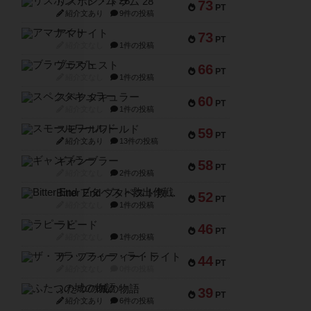
リスボン・トラム 28
73
PT
紹介文あり
9件の投稿
アマナイト
73
PT
紹介文なし
1件の投稿
ブラヴェスト
66
PT
紹介文なし
1件の投稿
スペクタキュラー
60
PT
紹介文なし
1件の投稿
スモールワールド
59
PT
紹介文あり
13件の投稿
ギャンブラー
58
PT
紹介文なし
2件の投稿
Bitter End ブタペスト救出作戦
52
PT
紹介文なし
1件の投稿
ラピード
46
PT
紹介文なし
1件の投稿
ザ・フラッフィー・ライト
44
PT
紹介文なし
0件の投稿
ふたつの城の物語
39
PT
紹介文あり
6件の投稿