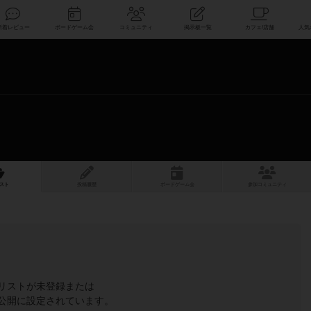
索
新着レビュー
ボードゲーム会
コミュニティ
掲示板一覧
スト
投稿履歴
ボ
ー
ドゲ
ーム
会
参加
コミュニティ
リストが未登録または
公開に設定されています。