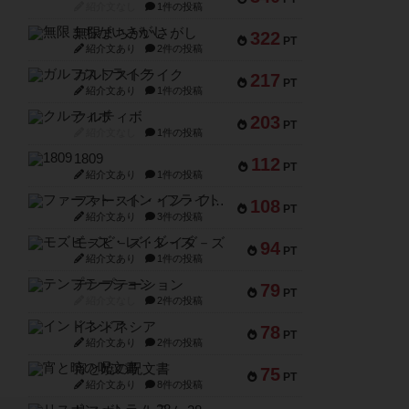
紹介文なし
1件の投稿
無限まちがいさがし
322
PT
紹介文あり
2件の投稿
ガルフストライク
217
PT
紹介文あり
1件の投稿
クルティボ
203
PT
紹介文なし
1件の投稿
1809
112
PT
紹介文あり
1件の投稿
ファースト・イン・フライト
108
PT
紹介文あり
3件の投稿
モズビ－ズ・レイダ－ズ
94
PT
紹介文あり
1件の投稿
テンプテーション
79
PT
紹介文なし
2件の投稿
インドネシア
78
PT
紹介文あり
2件の投稿
宵と暁の呪文書
75
PT
紹介文あり
8件の投稿