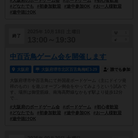
#大阪府のボードゲーム会
#ボードゲーム
#初心者歓迎
#どなたでも
#初参加歓迎
#途中参加OK
#お一人様歓迎
#途中抜けOK
2025
10
18
土
年
月
日
曜日
1
終了
13:00～19:30
0
中百舌鳥ゲーム会を開催します
大阪府
大阪府堺市北区百舌鳥梅町3-29
誰でも参加
大阪府堺市中百舌鳥にて外国産ボードゲーム（主にドイツ発
祥のもの）を遊ぶオープン例会をやってみようという試みで
す。場所は御堂筋線、南海高野線なかもず駅より徒歩12分
で...
#大阪府のボードゲーム会
#ボードゲーム
#初心者歓迎
#どなたでも
#初参加歓迎
#途中参加OK
#お一人様歓迎
#途中抜けOK