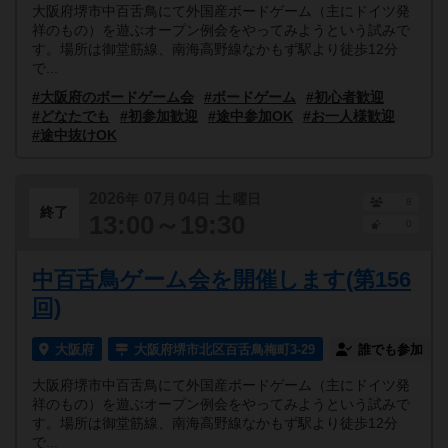
大阪府堺市中百舌鳥にて外国産ボードゲーム（主にドイツ発
祥のもの）を遊ぶオープン例会をやってみようという試みで
す。場所は御堂筋線、南海高野線なかもず駅より徒歩12分
で...
#大阪府のボードゲーム会
#ボードゲーム
#初心者歓迎
#どなたでも
#初参加歓迎
#途中参加OK
#お一人様歓迎
#途中抜けOK
2026
07
04
土
年
月
日
曜日
8
終了
13:00～19:30
0
中百舌鳥ゲーム会を開催します(第156
回)
大阪府
大阪府堺市北区百舌鳥梅町3-29
誰でも参加
大阪府堺市中百舌鳥にて外国産ボードゲーム（主にドイツ発
祥のもの）を遊ぶオープン例会をやってみようという試みで
す。場所は御堂筋線、南海高野線なかもず駅より徒歩12分
で...