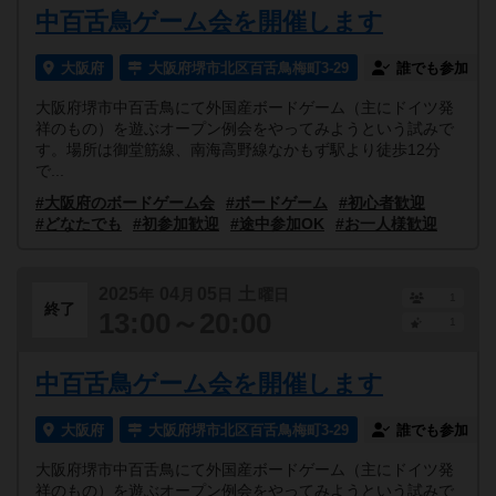
中百舌鳥ゲーム会を開催します
大阪府
大阪府堺市北区百舌鳥梅町3-29
誰でも参加
大阪府堺市中百舌鳥にて外国産ボードゲーム（主にドイツ発
祥のもの）を遊ぶオープン例会をやってみようという試みで
す。場所は御堂筋線、南海高野線なかもず駅より徒歩12分
で...
#大阪府のボードゲーム会
#ボードゲーム
#初心者歓迎
#どなたでも
#初参加歓迎
#途中参加OK
#お一人様歓迎
2025
04
05
土
年
月
日
曜日
1
終了
13:00～20:00
1
中百舌鳥ゲーム会を開催します
大阪府
大阪府堺市北区百舌鳥梅町3-29
誰でも参加
大阪府堺市中百舌鳥にて外国産ボードゲーム（主にドイツ発
祥のもの）を遊ぶオープン例会をやってみようという試みで