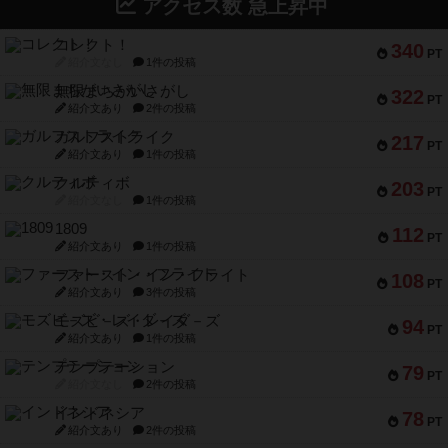
アクセス数 急上昇中
コレクト！
340
PT
紹介文なし
1件の投稿
無限まちがいさがし
322
PT
紹介文あり
2件の投稿
ガルフストライク
217
PT
紹介文あり
1件の投稿
クルティボ
203
PT
紹介文なし
1件の投稿
1809
112
PT
紹介文あり
1件の投稿
ファースト・イン・フライト
108
PT
紹介文あり
3件の投稿
モズビ－ズ・レイダ－ズ
94
PT
紹介文あり
1件の投稿
テンプテーション
79
PT
紹介文なし
2件の投稿
インドネシア
78
PT
紹介文あり
2件の投稿