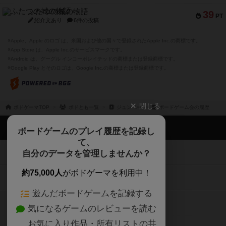
ふたつの城の物語
39
PT
紹介文あり
6件の投稿
※Apple、Apple のロゴ は、米国および他の国々で登録されたApple Inc.の商標です。
※App Store は、Apple Inc.のサービスマークです。
※Android は、グーグル インコーポレイテッドの商標または登録商標です。
※Google Play とそのロゴは、Google Inc.の商標または登録商標です。
閉じる
ボドゲーマTOP
ボドとも一覧
ジュンペー
ボードゲーム会の履歴
ボドゲーマTOP
ボードゲームのプレイ履歴を記録し
て、
ボードゲームを検索する
自分のデータを管理しませんか？
約75,000人
がボドゲーマを利用中！
ボードゲームの新着レビュー
遊んだボードゲームを記録する
ボードゲーム会情報
気になるゲームのレビューを読む
お気に入り作品・所有リストの共