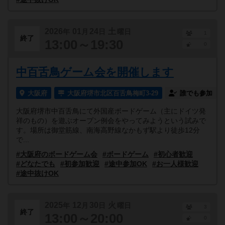
2026
01
24
土
年
月
日
曜日
1
終了
13:00～19:30
0
中百舌鳥ゲーム会を開催します
大阪府
大阪府堺市北区百舌鳥梅町3-29
誰でも参加
大阪府堺市中百舌鳥にて外国産ボードゲーム（主にドイツ発
祥のもの）を遊ぶオープン例会をやってみようという試みで
す。場所は御堂筋線、南海高野線なかもず駅より徒歩12分
で...
#大阪府のボードゲーム会
#ボードゲーム
#初心者歓迎
#どなたでも
#初参加歓迎
#途中参加OK
#お一人様歓迎
#途中抜けOK
2025
12
30
火
年
月
日
曜日
3
終了
13:00～20:00
0