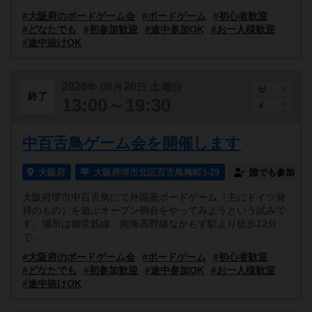
#大阪府のボードゲーム会
#ボードゲーム
#初心者歓迎
#どなたでも
#初参加歓迎
#途中参加OK
#お一人様歓迎
#途中抜けOK
2026
06
20
土
年
月
日
曜日
8
終了
13:00～19:30
0
中百舌鳥ゲーム会を開催します
大阪府
大阪府堺市北区百舌鳥梅町3-29
誰でも参加
大阪府堺市中百舌鳥にて外国産ボードゲーム（主にドイツ発
祥のもの）を遊ぶオープン例会をやってみようという試みで
す。場所は御堂筋線、南海高野線なかもず駅より徒歩12分
で...
#大阪府のボードゲーム会
#ボードゲーム
#初心者歓迎
#どなたでも
#初参加歓迎
#途中参加OK
#お一人様歓迎
#途中抜けOK