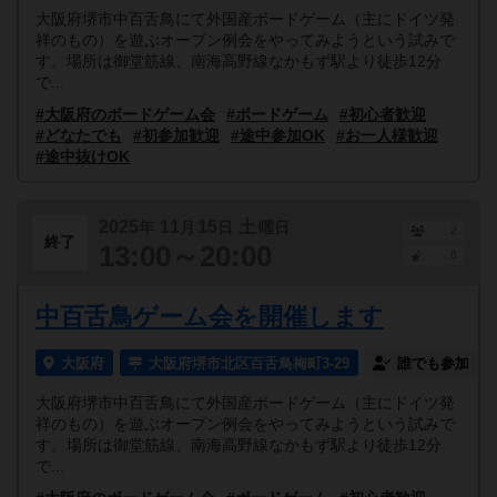
大阪府堺市中百舌鳥にて外国産ボードゲーム（主にドイツ発
祥のもの）を遊ぶオープン例会をやってみようという試みで
す。場所は御堂筋線、南海高野線なかもず駅より徒歩12分
で...
#大阪府のボードゲーム会
#ボードゲーム
#初心者歓迎
#どなたでも
#初参加歓迎
#途中参加OK
#お一人様歓迎
#途中抜けOK
2025
11
15
土
年
月
日
曜日
2
終了
13:00～20:00
0
中百舌鳥ゲーム会を開催します
大阪府
大阪府堺市北区百舌鳥梅町3-29
誰でも参加
大阪府堺市中百舌鳥にて外国産ボードゲーム（主にドイツ発
祥のもの）を遊ぶオープン例会をやってみようという試みで
す。場所は御堂筋線、南海高野線なかもず駅より徒歩12分
で...