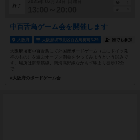
2025
02
23
日
年
月
日
曜日
1
終了
13:00～20:00
0
中百舌鳥ゲーム会を開催します
大阪府
大阪府堺市北区百舌鳥梅町3-29
誰でも参加
大阪府堺市中百舌鳥にて外国産ボードゲーム（主にドイツ発
祥のもの）を遊ぶオープン例会をやってみようという試みで
す。場所は御堂筋線、南海高野線なかもず駅より徒歩12分
で...
#大阪府のボードゲーム会