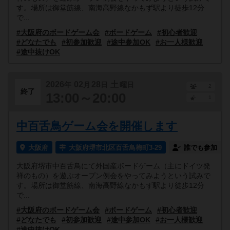
す。場所は御堂筋線、南海高野線なかもず駅より徒歩12分
で...
#大阪府のボードゲーム会
#ボードゲーム
#初心者歓迎
#どなたでも
#初参加歓迎
#途中参加OK
#お一人様歓迎
#途中抜けOK
2026
02
28
土
年
月
日
曜日
2
終了
13:00～20:00
1
中百舌鳥ゲーム会を開催します
大阪府
大阪府堺市北区百舌鳥梅町3-29
誰でも参加
大阪府堺市中百舌鳥にて外国産ボードゲーム（主にドイツ発
祥のもの）を遊ぶオープン例会をやってみようという試みで
す。場所は御堂筋線、南海高野線なかもず駅より徒歩12分
で...
#大阪府のボードゲーム会
#ボードゲーム
#初心者歓迎
#どなたでも
#初参加歓迎
#途中参加OK
#お一人様歓迎
#途中抜けOK