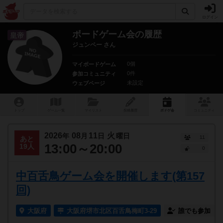
ログイン
ボードゲーム会の履歴
皇帝
ジュンペー さん
0個
マイボードゲーム
0件
参加コミュニティ
未設定
ウェブページ
トップ
ゲーム一覧
マイリスト
投稿履歴
ボ
ドゲ
会
コミュニティ
2026
08
11
火
年
月
日
曜日
11
あと
13:00～20:00
19人
0
中百舌鳥ゲーム会を開催します(第157
回)
大阪府
大阪府堺市北区百舌鳥梅町3-29
誰でも参加