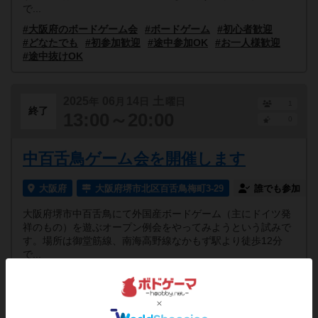
で...
#大阪府のボードゲーム会
#ボードゲーム
#初心者歓迎
#どなたでも
#初参加歓迎
#途中参加OK
#お一人様歓迎
#途中抜けOK
2025
06
14
土
年
月
日
曜日
1
終了
13:00～20:00
0
中百舌鳥ゲーム会を開催します
大阪府
大阪府堺市北区百舌鳥梅町3-29
誰でも参加
大阪府堺市中百舌鳥にて外国産ボードゲーム（主にドイツ発
祥のもの）を遊ぶオープン例会をやってみようという試みで
す。場所は御堂筋線、南海高野線なかもず駅より徒歩12分
で...
#大阪府のボードゲーム会
#ボードゲーム
#初心者歓迎
#どなたでも
#初参加歓迎
#途中参加OK
#お一人様歓迎
#途中抜けOK