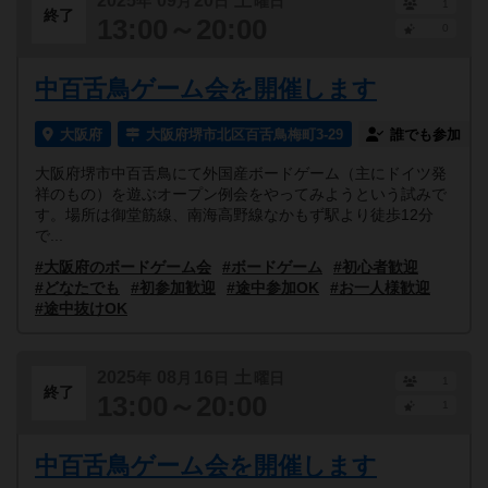
2025
09
20
土
年
月
日
曜日
1
終了
13:00～20:00
0
中百舌鳥ゲーム会を開催します
大阪府
大阪府堺市北区百舌鳥梅町3-29
誰でも参加
大阪府堺市中百舌鳥にて外国産ボードゲーム（主にドイツ発
祥のもの）を遊ぶオープン例会をやってみようという試みで
す。場所は御堂筋線、南海高野線なかもず駅より徒歩12分
で...
#大阪府のボードゲーム会
#ボードゲーム
#初心者歓迎
#どなたでも
#初参加歓迎
#途中参加OK
#お一人様歓迎
#途中抜けOK
2025
08
16
土
年
月
日
曜日
1
終了
13:00～20:00
1
中百舌鳥ゲーム会を開催します