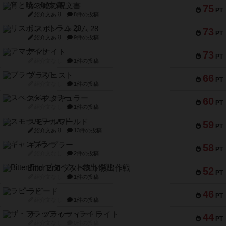
宵と暁の呪文書
75
PT
紹介文あり
8件の投稿
リスボン・トラム 28
73
PT
紹介文あり
9件の投稿
アマナイト
73
PT
紹介文なし
1件の投稿
ブラヴェスト
66
PT
紹介文なし
1件の投稿
スペクタキュラー
60
PT
紹介文なし
1件の投稿
スモールワールド
59
PT
紹介文あり
13件の投稿
ギャンブラー
58
PT
紹介文なし
2件の投稿
Bitter End ブタペスト救出作戦
52
PT
紹介文なし
1件の投稿
ラピード
46
PT
紹介文なし
1件の投稿
ザ・フラッフィー・ライト
44
PT
紹介文なし
0件の投稿