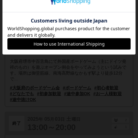
2025
05
31
土
年
月
日
曜日
1
終了
13:00～20:00
1
中百舌鳥ゲーム会を開催します
大阪府
大阪府堺市北区百舌鳥梅町3-29
誰でも参加
大阪府堺市中百舌鳥にて外国産ボードゲーム（主にドイツ発
祥のもの）を遊ぶオープン例会をやってみようという試みで
す。場所は御堂筋線、南海高野線なかもず駅より徒歩12分
で...
#大阪府のボードゲーム会
#ボードゲーム
#初心者歓迎
#どなたでも
#初参加歓迎
#途中参加OK
#お一人様歓迎
#途中抜けOK
2025
05
03
土
年
月
日
曜日
2
終了
13:00～20:00
1