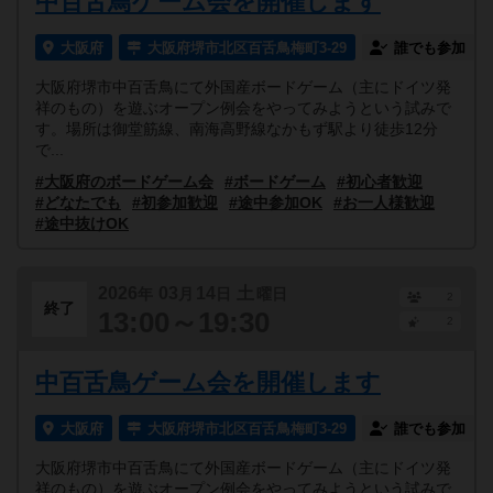
中百舌鳥ゲーム会を開催します
大阪府
大阪府堺市北区百舌鳥梅町3-29
誰でも参加
大阪府堺市中百舌鳥にて外国産ボードゲーム（主にドイツ発
祥のもの）を遊ぶオープン例会をやってみようという試みで
す。場所は御堂筋線、南海高野線なかもず駅より徒歩12分
で...
#大阪府のボードゲーム会
#ボードゲーム
#初心者歓迎
#どなたでも
#初参加歓迎
#途中参加OK
#お一人様歓迎
#途中抜けOK
2026
03
14
土
年
月
日
曜日
2
終了
13:00～19:30
2
中百舌鳥ゲーム会を開催します
大阪府
大阪府堺市北区百舌鳥梅町3-29
誰でも参加
大阪府堺市中百舌鳥にて外国産ボードゲーム（主にドイツ発
祥のもの）を遊ぶオープン例会をやってみようという試みで