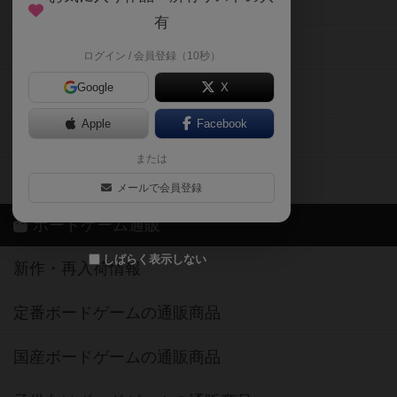
メカニクス特集
有
掲示板・トピックス
ログイン / 会員登録（10秒）
Google
X
ボドとも・会員一覧
Apple
Facebook
ボードゲーム業界コラム
または
ボドゲーマご利用案内
メールで会員登録
ボードゲーム通販
しばらく表示しない
新作・再入荷情報
定番ボードゲームの通販商品
国産ボードゲームの通販商品