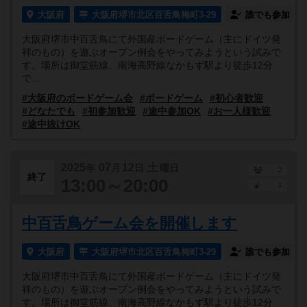
大阪府
大阪府堺市北区百舌鳥梅町3-29
誰でも参加
大阪府堺市中百舌鳥にて外国産ボードゲーム（主にドイツ発
祥のもの）を遊ぶオープン例会をやってみようという試みで
す。場所は御堂筋線、南海高野線なかもず駅より徒歩12分
で...
#大阪府のボードゲーム会
#ボードゲーム
#初心者歓迎
#どなたでも
#初参加歓迎
#途中参加OK
#お一人様歓迎
#途中抜けOK
2025
07
12
土
年
月
日
曜日
2
終了
13:00～20:00
1
中百舌鳥ゲーム会を開催します
大阪府
大阪府堺市北区百舌鳥梅町3-29
誰でも参加
大阪府堺市中百舌鳥にて外国産ボードゲーム（主にドイツ発
祥のもの）を遊ぶオープン例会をやってみようという試みで
す。場所は御堂筋線、南海高野線なかもず駅より徒歩12分