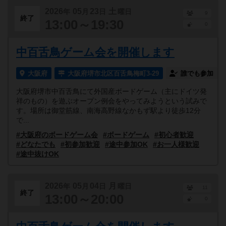
2026
05
23
土
年
月
日
曜日
9
終了
13:00～19:30
0
中百舌鳥ゲーム会を開催します
大阪府
大阪府堺市北区百舌鳥梅町3-29
誰でも参加
大阪府堺市中百舌鳥にて外国産ボードゲーム（主にドイツ発
祥のもの）を遊ぶオープン例会をやってみようという試みで
す。場所は御堂筋線、南海高野線なかもず駅より徒歩12分
で...
#大阪府のボードゲーム会
#ボードゲーム
#初心者歓迎
#どなたでも
#初参加歓迎
#途中参加OK
#お一人様歓迎
#途中抜けOK
2026
05
04
月
年
月
日
曜日
11
終了
13:00～20:00
0