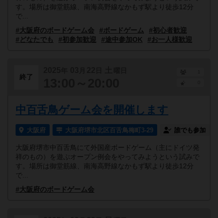
す。場所は御堂筋線、南海高野線なかもず駅より徒歩12分
で...
#大阪府のボードゲーム会
#ボードゲーム
#初心者歓迎
#どなたでも
#初参加歓迎
#途中参加OK
#お一人様歓迎
2025
03
22
土
年
月
日
曜日
1
終了
13:00～20:00
0
中百舌鳥ゲーム会を開催します
大阪府
大阪府堺市北区百舌鳥梅町3-29
誰でも参加
大阪府堺市中百舌鳥にて外国産ボードゲーム（主にドイツ発
祥のもの）を遊ぶオープン例会をやってみようという試みで
す。場所は御堂筋線、南海高野線なかもず駅より徒歩12分
で...
#大阪府のボードゲーム会