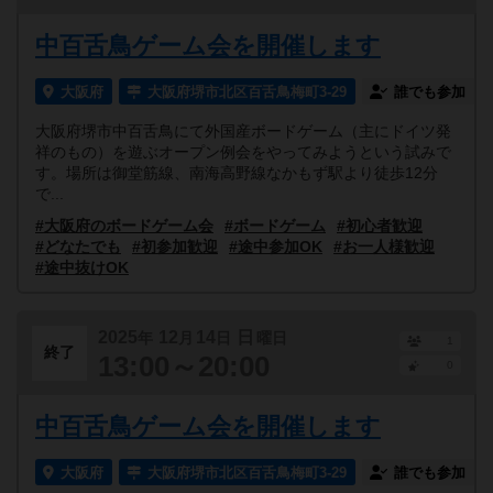
中百舌鳥ゲーム会を開催します
大阪府
大阪府堺市北区百舌鳥梅町3-29
誰でも参加
大阪府堺市中百舌鳥にて外国産ボードゲーム（主にドイツ発
祥のもの）を遊ぶオープン例会をやってみようという試みで
す。場所は御堂筋線、南海高野線なかもず駅より徒歩12分
で...
#大阪府のボードゲーム会
#ボードゲーム
#初心者歓迎
#どなたでも
#初参加歓迎
#途中参加OK
#お一人様歓迎
#途中抜けOK
2025
12
14
日
年
月
日
曜日
1
終了
13:00～20:00
0
中百舌鳥ゲーム会を開催します
大阪府
大阪府堺市北区百舌鳥梅町3-29
誰でも参加