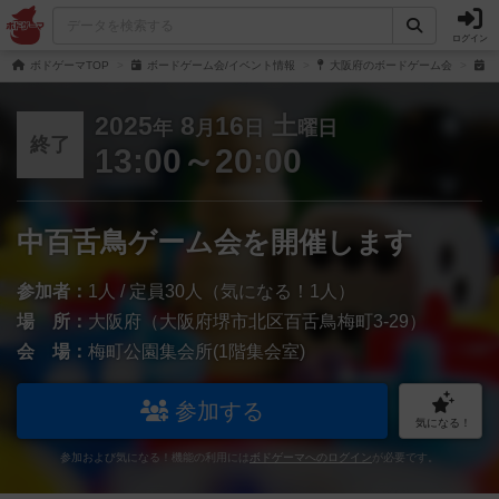
ログイン
ボドゲーマTOP
ボードゲーム会/イベント情報
大阪府のボードゲーム会
中
2025
8
16
土
年
月
日
曜日
終了
13:00～20:00
中百舌鳥ゲーム会を開催します
参加者：
1人 / 定員30人（気になる！1人）
場 所：
大阪府（大阪府堺市北区百舌鳥梅町3-29）
会 場：
梅町公園集会所(1階集会室)
参加する
気になる！
参加および気になる！機能の利用には
ボドゲーマへのログイン
が必要です。