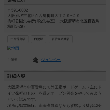
〒591-8032
大阪府堺市北区百舌鳥梅町３丁２９−２９
梅町公園集会所(1階集会室) （大阪府堺市北区百舌鳥
梅町3-29）
中百舌鳥駅
白鷺駅
百舌鳥八幡駅
ジュンペー
主催者
詳細内容
大阪府堺市中百舌鳥にて外国産ボードゲーム（主にド
イツ発祥のもの）を遊ぶオープン例会をやってみよう
という試みです。
場所は御堂筋線、南海高野線なかもず駅より徒歩12分