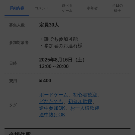
遊べる
当日の
詳細内容
コメント
参加者
ゲーム
様子
定員30人
募集人数
・誰でも参加可能
参加対象者
・参加者のお連れ様
2025年8月16日（土）
日時
13:00～20:00
¥ 400
費用
ボードゲーム
、
初心者歓迎
、
どなたでも
、
初参加歓迎
、
タグ
途中参加OK
、
お一人様歓迎
、
途中抜けOK
会場住所