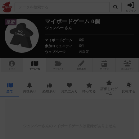
ログイン
マイボードゲーム 0個
皇帝
ジュンペー さん
0個
マイボードゲーム
0件
参加コミュニティ
未設定
ウェブページ
トップ
ゲーム一覧
マイリスト
投稿履歴
ボ
ドゲ
会
コミュニティ
評価したゲ
全て
興味あり
経験あり
お気に入り
持ってる
比較する
ーム
ジュンペー
さんのマイボードゲームは登録がありません