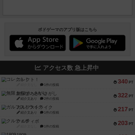
ボドゲーマのアプリ版はこちら
アクセス数 急上昇中
コレクト！
340
PT
紹介文なし
1件の投稿
無限まちがいさがし
322
PT
紹介文あり
2件の投稿
ガルフストライク
217
PT
紹介文あり
1件の投稿
クルティボ
203
PT
紹介文なし
1件の投稿