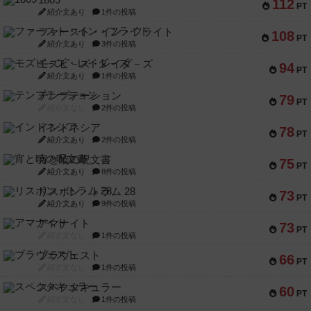
1809
112
PT
紹介文あり
1件の投稿
ファースト・イン・フライト
108
PT
紹介文あり
3件の投稿
モズビ－ズ・レイダ－ズ
94
PT
紹介文あり
1件の投稿
テンプテーション
79
PT
紹介文なし
2件の投稿
インドネシア
78
PT
紹介文あり
2件の投稿
宵と暁の呪文書
75
PT
紹介文あり
8件の投稿
リスボン・トラム 28
73
PT
紹介文あり
9件の投稿
アマナイト
73
PT
紹介文なし
1件の投稿
ブラヴェスト
66
PT
紹介文なし
1件の投稿
スペクタキュラー
60
PT
紹介文なし
1件の投稿