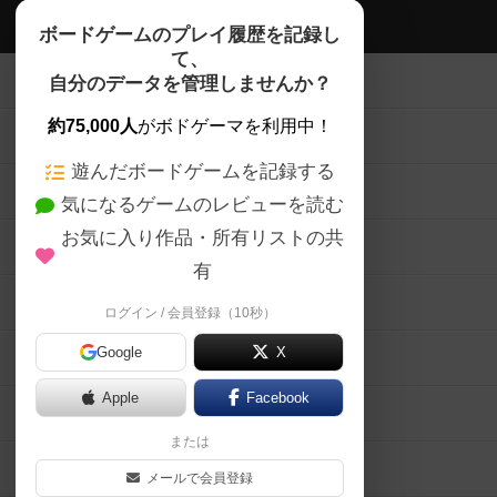
ボドゲーマTOP
ボードゲームのプレイ履歴を記録し
て、
ボードゲームを検索する
自分のデータを管理しませんか？
約75,000人
がボドゲーマを利用中！
ボードゲームの新着レビュー
遊んだボードゲームを記録する
ボードゲーム会情報
気になるゲームのレビューを読む
お気に入り作品・所有リストの共
メカニクス特集
有
掲示板・トピックス
ログイン / 会員登録（10秒）
Google
X
ボドとも・会員一覧
Apple
Facebook
ボードゲーム業界コラム
または
ボドゲーマご利用案内
メールで会員登録