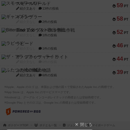
スモールワールド
59
PT
紹介文あり
13件の投稿
ギャンブラー
58
PT
紹介文なし
2件の投稿
Bitter End ブタペスト救出作戦
52
PT
紹介文なし
1件の投稿
ラピード
46
PT
紹介文なし
1件の投稿
ザ・フラッフィー・ライト
44
PT
紹介文なし
0件の投稿
ふたつの城の物語
39
PT
紹介文あり
6件の投稿
※Apple、Apple のロゴ は、米国および他の国々で登録されたApple Inc.の商標です。
※App Store は、Apple Inc.のサービスマークです。
※Android は、グーグル インコーポレイテッドの商標または登録商標です。
※Google Play とそのロゴは、Google Inc.の商標または登録商標です。
閉じる
ボドゲーマTOP
ボドとも一覧
ジュンペー
マイボードゲーム