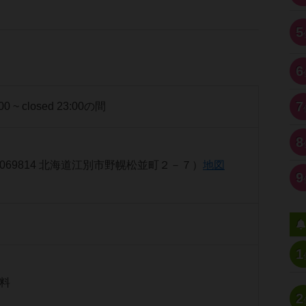
5
6
7
:00 ~ closed 23:00の間
8
069814 北海道江別市野幌松並町２－７）
地図
9
1
料
2