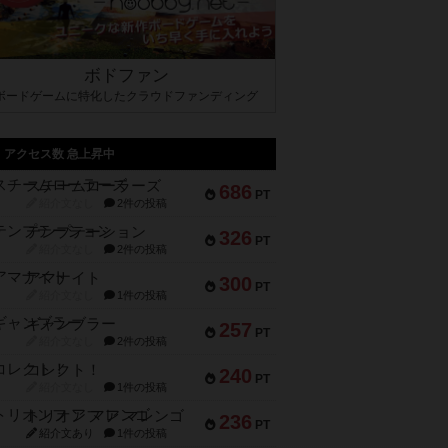
ボドファン
ボードゲームに特化したクラウドファンディング
アクセス数 急上昇中
スチームローラーズ
686
PT
紹介文なし
2件の投稿
テンプテーション
326
PT
紹介文なし
2件の投稿
アマナイト
300
PT
紹介文なし
1件の投稿
ギャンブラー
257
PT
紹介文なし
2件の投稿
コレクト！
240
PT
紹介文なし
1件の投稿
トリオンフ ア マレンゴ
236
PT
紹介文あり
1件の投稿