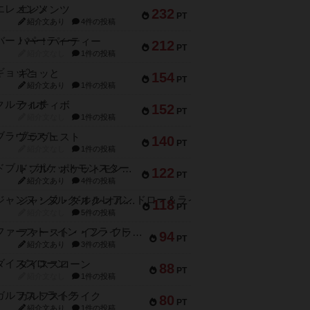
エレメンツ
232
PT
紹介文あり
4件の投稿
バー！パーティー
212
PT
紹介文なし
1件の投稿
ギョッと
154
PT
紹介文あり
1件の投稿
クルティボ
152
PT
紹介文なし
1件の投稿
ブラヴェスト
140
PT
紹介文なし
1件の投稿
ドブル：ポケットモンスター
122
PT
紹介文あり
4件の投稿
ジャンヌ・ダルク-オルレアン ドロー＆ライト
118
PT
紹介文なし
5件の投稿
ファースト・イン・フライト
94
PT
紹介文あり
3件の投稿
ダイススローン
88
PT
紹介文なし
1件の投稿
ガルフストライク
80
PT
紹介文あり
1件の投稿