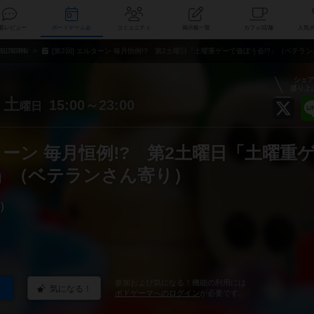
索
新着レビュー
ボードゲーム会
コミュニティ
掲示板一覧
カ
ELTERN
[第2回] エルターン 毎月恒例!? 第2土曜日「土曜重ゲーで遊ぼう会!?」（ベテラ
シェ
盛り上
土
15:00～23:00
曜日
ルターン 毎月恒例!? 第2土曜日「土曜重
?」（ベテランさん寄り）
）
参加および気になる！機能の利用には
気になる！
ボドゲーマへのログイン
が必要です。