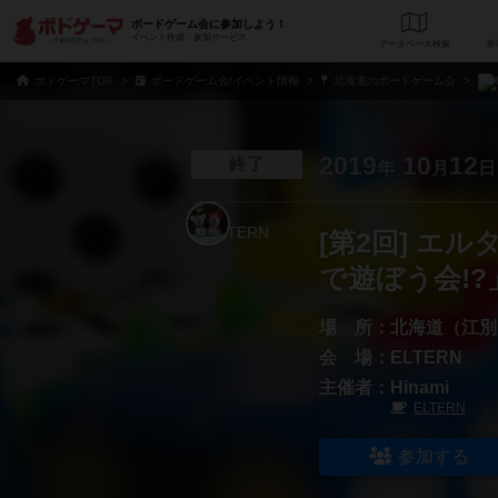
ボードゲーム会に参加しよう！
イベント作成・参加サービス
データベース
検
ボドゲーマTOP
ボードゲーム会/イベント情報
北海道のボードゲーム会
2019
10
12
終了
年
月
日
[第2回] エ
で遊ぼう会!
場 所：
北海道（江別
会 場：
ELTERN
主催者：
Hinami
ELTERN
参加する