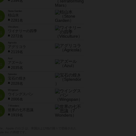
2394名
Stone Garden
枯山水
位
2281名
Viticulture
ワイナリーの四季
位
2272名
Agricola
アグリコラ
位
2119名
Azul
アズール
位
2035名
Splendor
宝石の煌き
位
2028名
Wingspan
ウイングスパン
位
2006名
7 Wonders
世界の七不思議
位
1919名
pple、Apple のロゴ は、米国および他の国々で登録された
ple Inc.の商標です。