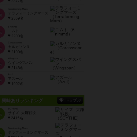
2377名
Terraforming Mars
テラフォーミングマーズ
位
2369名
6 nimmt!
ニムト
位
2200名
Carcassonne
カルカソンヌ
位
2190名
Wingspan
ウイングスパン
位
2148名
Azul
アズール
位
1902名
興味ありランキング
トップ50
SCYTHE
サイズ -大鎌戦役-
位
2415名
Terraforming Mars
テラフォーミングマーズ
位