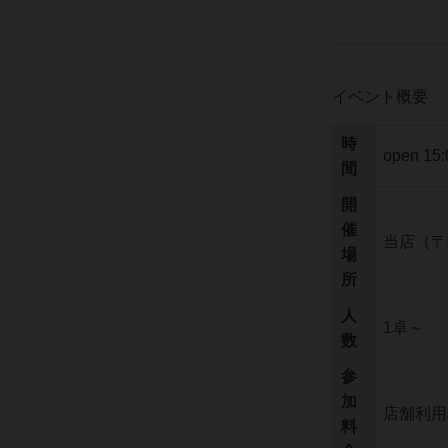
イベント概要
時
open 15
間
開
催
当店（〒
場
所
人
1卓～
数
参
加
店舗利用
料