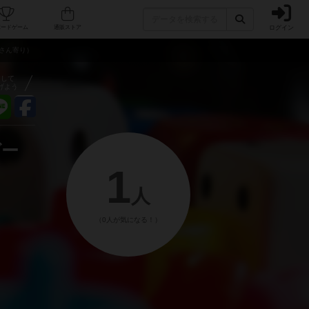
ログイン
フェ/店舗
人気ボードゲーム
通販ストア
ンさん寄り）
アして
げよう
ゲー
1
人
（0人が気になる！）