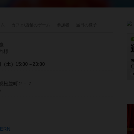
ーム
カフェ/
店舗の
ゲーム
参加者
当日の
様子
能
れ様
2日（土）
15:00～23:00
幌松並町２－７
）
TERN