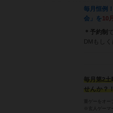
毎月恒例
会」
を
10
月
＊予約制
で
DMもし
毎月第2
せんか？
重ゲーをオー
※玄人ゲーマ