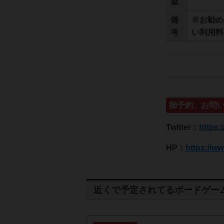
金
備
※お勧め
考
い利用
御予約、お問
Twitter：
https:
HP：
https://ww
近くで予定されてるボードゲー