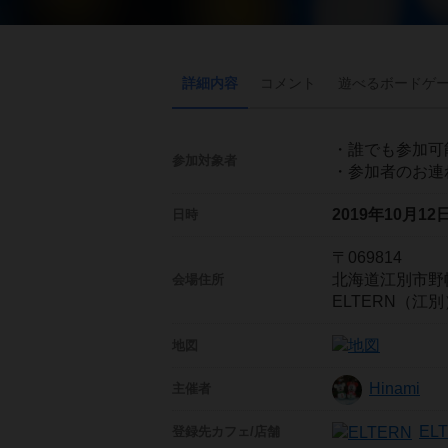
詳細内容
コメント
遊べる
ボード
ゲ
・誰でも参加可
参加対象者
・参加者のお連
2019年10月1
日時
〒069814
北海道江別市野
会場住所
ELTERN（江別
地図
Hinami
主催者
EL
登録先
カフェ/店舗