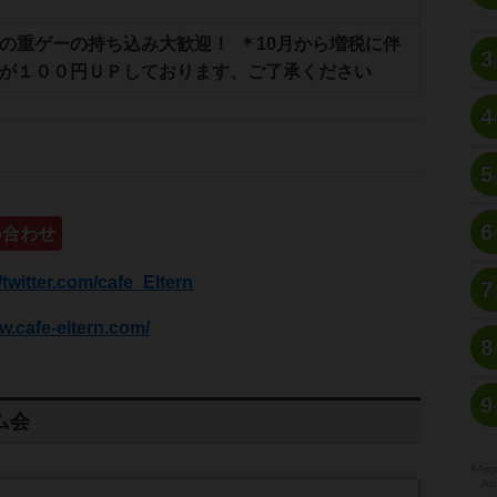
の重ゲーの持ち込み大歓迎！ ＊10月から増税に伴
3
料が１００円ＵＰしております、ご了承ください
4
5
6
い合わせ
//twitter.com/cafe_Eltern
7
w.cafe-eltern.com/
8
9
ム会
※A
Ap