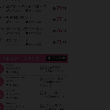
モズビ－ズ・レイダ－ズ
79
PT
紹介文あり
1件の投稿
リー対グラント
77
PT
紹介文あり
1件の投稿
ブレーキング・アウェイ
75
PT
紹介文あり
4件の投稿
ザ・フラッド
71
PT
紹介文なし
1件の投稿
お気に入りランキング
トップ50
Splendor
宝石の煌き
位
4040名
Die Siedler von Catan
カタン
位
3614名
Dominion
ドミニオン
位
2528名
Battle Line
バトルライン
位