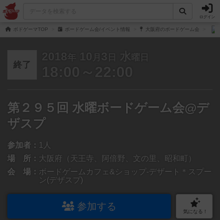
ログイン
ボドゲーマTOP
ボードゲーム会/イベント情報
大阪府のボードゲーム会
2018
10
3
水
年
月
日
曜日
終了
18:00～22:00
第２９５回 水曜ボードゲーム会@デ
ザスプ
参加者：
1人
場 所：
大阪府（天王寺、阿倍野、文の里、昭和町）
会 場：
ボードゲームカフェ&ショップ-デザート＊スプー
ン(デザスプ)
参加する
気になる！