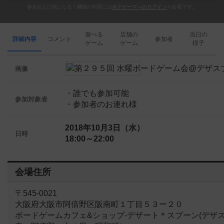
参加および気になる！機能の利用には
ボドゲーマへのログイン
が必要です。
遊べる
店舗の
当日の
詳細内容
コメント
参加者
ゲーム
ゲーム
様子
画像
・誰でも参加可能
参加対象者
・参加者のお連れ様
2018年10月3日（水）
日時
18:00～22:00
会場住所
〒545-0021
大阪府大阪市阿倍野区阪南町１丁目５３ー２０
ボードゲームカフェ&ショップ-デザート＊スプーン(デザス