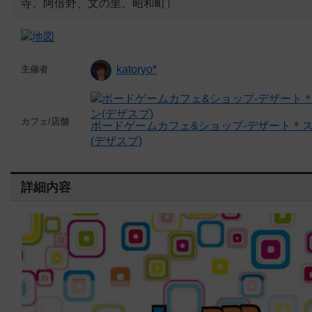
寺、阿倍野、文の里、昭和町）
katoryo*
主催者
カフェ/店舗
ボードゲームカフェ&ショップ-デザート＊
(デザスプ)
詳細内容