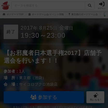
ログイン
ボドゲーマTOP
ボードゲーム会/イベント情報
東京都のボードゲーム会
2017
8
25
金
年
月
日
曜日
終了
19:30～23:00
【お邪魔者日本選手権2017】店舗予
選会を行います！！
参加者：
1人
場 所：
東京都（池袋）
会 場：
サイコロブクロ池袋店
参加する
気になる！
参加および気になる！機能の利用には
ボドゲーマへのログイン
が必要です。