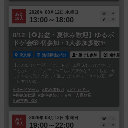
2026
08
12
水
年
月
日
曜日
4
あと
13:00～18:00
16人
0
8/12【🌻お盆・夏休み歓迎】ゆるボ
ドゲ会🎲 初参加・1人参加多数✨
東京都
池袋駅徒歩5分
誰でも参加
連れ添い登
【こんな会です💡】「ボードゲーム興味あるけどやった
ことない…」「1人で行っても大丈夫かな？」「お盆、せ
っかくなら誰かと楽しく過ごしたい🌻」「今年の夏、新
しい友達や趣...
#ボードゲーム
#初心者歓迎
#どなたでも
#初参加歓迎
#途中参加OK
#お一人様歓迎
#途中抜けOK
2026
08
12
水
年
月
日
曜日
1
あと
19:00～22:00
15人
0