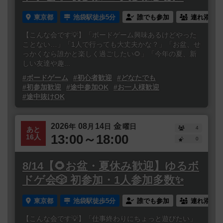
東京都
池袋駅徒歩5分
誰でも参加
連れ添い登
【こんな会です💡】「ボードゲーム興味あるけどやった
ことない…」「1人で行っても大丈夫かな？」「お盆、せ
っかくなら誰かと楽しく過ごしたい🌻」「今年の夏、新
しい友達や趣...
#ボードゲーム
#初心者歓迎
#どなたでも
#初参加歓迎
#途中参加OK
#お一人様歓迎
#途中抜けOK
2026
08
14
金
年
月
日
曜日
4
あと
13:00～18:00
16人
0
8/14【🌻お盆・夏休み歓迎】ゆるボ
ドゲ会🎲 初参加・1人参加多数✨
東京都
池袋駅徒歩5分
誰でも参加
連れ添い登
【こんな会です💡】「仕事終わりにちょっと遊びたい」