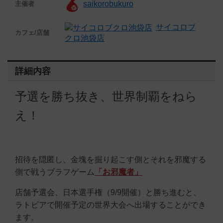
saikorobukuro
主催者
サイコロブ
カフェ/店舗
クロ池袋店
詳細内容
予選を勝ち抜き、世界制覇をねら
え！
招待を隠匿し、金塊を掘り起こす側とそれを邪魔する
側で戦うブラフゲーム
「お邪魔者」
店舗予選会、日本選手権（9/9開催）と勝ち進むと、
ラトビアで開催予定の世界大会へ出場することができ
ます。