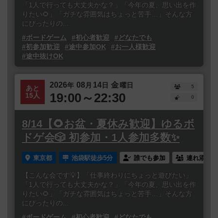
「1人で行っても大丈夫かな？」「今年の夏、思い出を作
りたい🌻」「ガチな雰囲気はちょっと苦手…」そんな方
にぴったりの...
#ボードゲーム
#初心者歓迎
#どなたでも
#初参加歓迎
#途中参加OK
#お一人様歓迎
#途中抜けOK
2026
08
14
金
年
月
日
曜日
5
あと
19:00～22:30
15人
0
8/14【🌻お盆・夏休み歓迎】ゆるボ
ドゲ会🎲 初参加・1人参加多数✨
東京都
池袋駅徒歩5分
誰でも参加
連れ添い登
【こんな会です💡】「仕事終わりにちょっと遊びたい」
「1人で行っても大丈夫かな？」「今年の夏、思い出を作
りたい🌻」「ガチな雰囲気はちょっと苦手…」そんな方
にぴったりの...
#ボードゲーム
#初心者歓迎
#どなたでも