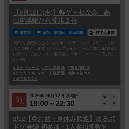
【8月12日(水)】軽ゲー相席会 高
田馬場駅から徒歩２分
東京都
新宿、早稲田、高田馬場
誰でも参加
高田馬場駅から徒歩2分のボードゲームハウスLIGにて相
席会を開催します！今回はプレイ時間～1時間未満の軽め
のゲームで遊びます！相席会とはボードゲームを遊びた
い人同士...
#ボードゲーム
#初心者歓迎
#初参加歓迎
#どなたでも
#お一人様歓迎
#途中抜けOK
#途中参加OK
2026
08
12
水
年
月
日
曜日
5
あと
19:00～22:30
15人
0
8/12【🌻お盆・夏休み歓迎】ゆるボ
ドゲ会🎲 初参加・1人参加多数✨