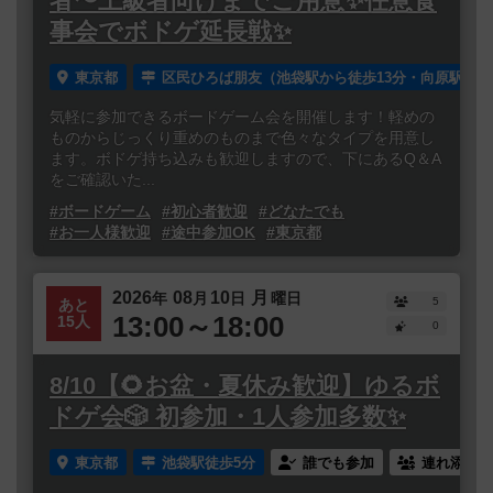
者〜上級者向けまでご用意✨任意食
事会でボドゲ延長戦✨
東京都
区民ひろば朋友（池袋駅から徒歩13分・向原駅から
気軽に参加できるボードゲーム会を開催します！軽めの
ものからじっくり重めのものまで色々なタイプを用意し
ます。ボドゲ持ち込みも歓迎しますので、下にあるQ＆A
をご確認いた...
#ボードゲーム
#初心者歓迎
#どなたでも
#お一人様歓迎
#途中参加OK
#東京都
2026
08
10
月
年
月
日
曜日
5
あと
13:00～18:00
15人
0
8/10【🌻お盆・夏休み歓迎】ゆるボ
ドゲ会🎲 初参加・1人参加多数✨
東京都
池袋駅徒歩5分
誰でも参加
連れ添い登