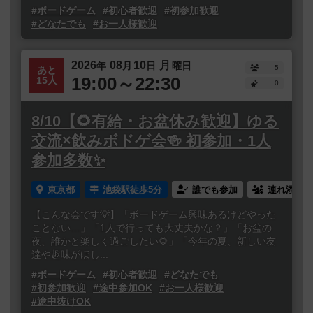
#ボードゲーム
#初心者歓迎
#初参加歓迎
#どなたでも
#お一人様歓迎
2026
08
10
月
年
月
日
曜日
5
あと
19:00～22:30
15人
0
8/10【🌻有給・お盆休み歓迎】ゆる
交流×飲みボドゲ会🍻 初参加・1人
参加多数✨
東京都
池袋駅徒歩5分
誰でも参加
連れ添い登
【こんな会です💡】「ボードゲーム興味あるけどやった
ことない…」「1人で行っても大丈夫かな？」「お盆の
夜、誰かと楽しく過ごしたい🌻」「今年の夏、新しい友
達や趣味がほし...
#ボードゲーム
#初心者歓迎
#どなたでも
#初参加歓迎
#途中参加OK
#お一人様歓迎
#途中抜けOK