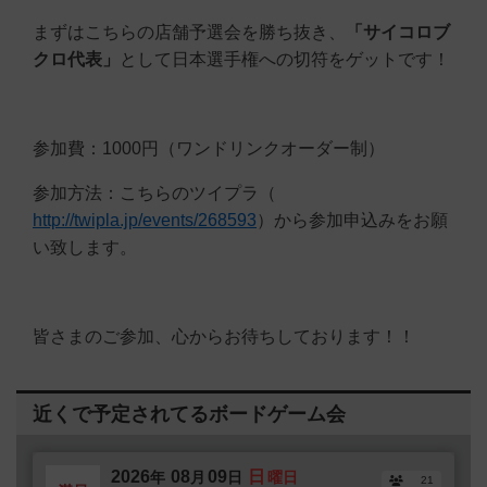
まずはこちらの店舗予選会を勝ち抜き、
「サイコロブ
クロ代表」
として日本選手権への切符をゲットです！
参加費：1000円（ワンドリンクオーダー制）
参加方法：こちらのツイプラ（
http://twipla.jp/events/268593
）から参加申込みをお願
い致します。
皆さまのご参加、心からお待ちしております！！
近くで予定されてるボードゲーム会
2026
08
09
日
年
月
日
曜日
21