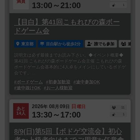
満員
13:00～21:00
1
【目白】第41回こもれびの森ボー
ドゲーム会
東京都
目白駅から徒歩2分
誰でも参加
連れ添
説明文は必ず最後までお読み下さい。◆イベント概要◆
第41回 こもれびの森ボードゲーム会主催 こもれびの森
ボードゲーム会基本的に4人卓をメインにしているボドゲ
会です。...
#ボードゲーム
#初参加歓迎
#途中参加OK
#途中抜けOK
#お一人様歓迎
2026
08
09
日
年
月
日
曜日
11
あと
13:30～17:00
14人
1
8/9(日)第5回【ボドゲ交流会】初心