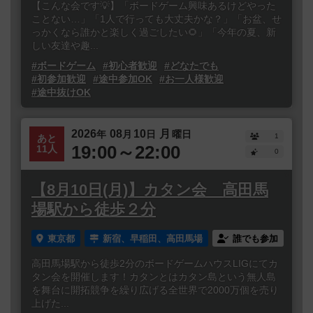
【こんな会です💡】「ボードゲーム興味あるけどやった
ことない…」「1人で行っても大丈夫かな？」「お盆、せ
っかくなら誰かと楽しく過ごしたい🌻」「今年の夏、新
しい友達や趣...
#ボードゲーム
#初心者歓迎
#どなたでも
#初参加歓迎
#途中参加OK
#お一人様歓迎
#途中抜けOK
2026
08
10
月
年
月
日
曜日
1
あと
19:00～22:00
11人
0
【8月10日(月)】カタン会 高田馬
場駅から徒歩２分
東京都
新宿、早稲田、高田馬場
誰でも参加
高田馬場駅から徒歩2分のボードゲームハウスLIGにてカ
タン会を開催します！カタンとはカタン島という無人島
を舞台に開拓競争を繰り広げる全世界で2000万個を売り
上げた...