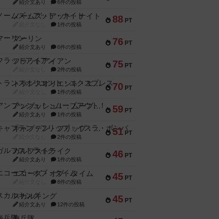
紹介文あり
6件の投稿
ノームズ・アット・ナイト
88
PT
紹介文なし
1件の投稿
マーリン
76
PT
紹介文あり
6件の投稿
フラットアイアン
75
PT
紹介文なし
2件の投稿
トランスオリエント・エクスプレス
70
PT
紹介文なし
1件の投稿
アンブッシュ！：ムーブアウト！
59
PT
紹介文あり
1件の投稿
キャプテン・フリップ：イスラ・ボンバ
51
PT
紹介文なし
2件の投稿
ガルフストライク
46
PT
紹介文あり
1件の投稿
エコーズ・オブ・タイム
45
PT
紹介文なし
8件の投稿
スカルキング
45
PT
紹介文あり
12件の投稿
海兵隊