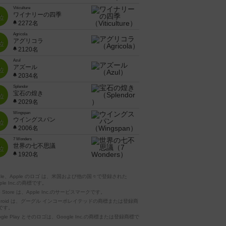
Viticulture
ワイナリーの四季
位
2272名
Agricola
アグリコラ
位
2120名
Azul
アズール
位
2034名
Splendor
宝石の煌き
位
2029名
Wingspan
ウイングスパン
位
2006名
7 Wonders
世界の七不思議
位
1920名
pple、Apple のロゴ は、米国および他の国々で登録された
ple Inc.の商標です。
p Store は、Apple Inc.のサービスマークです。
ndroid は、グーグル インコーポレイテッドの商標または登録商
です。
ogle Play とそのロゴは、Google Inc.の商標または登録商標で
。