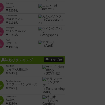
6 nimmt!
ニムト
位
2202名
Carcassonne
カルカソンヌ
位
2191名
Wingspan
ウイングスパン
位
2150名
Azul
アズール
位
1903名
興味ありランキング
トップ50
SCYTHE
サイズ -大鎌戦役-
位
2415名
Terraforming Mars
テラフォーミングマーズ
位
2395名
Stone Garden
枯山水
位
2280名