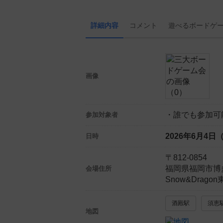
詳細内容
コメント
遊べる
ボード
ゲ
画像
・誰でも参加可
参加対象者
2026年6月4日
日時
〒812-0854
福岡県福岡市博
会場住所
Snow&Drag
酒殿駅
須恵
地図