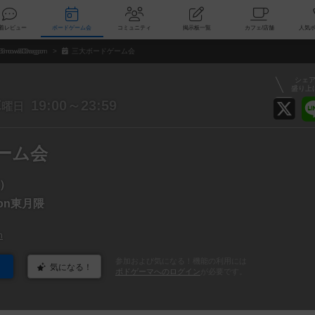
索
新着レビュー
ボードゲーム会
コミュニティ
掲示板一覧
カ
Snow&Dragon
三大ボードゲーム会
シェ
盛り上
木
19:00～23:59
曜日
ーム会
）
gon東月隈
n
参加および気になる！機能の利用には
気になる！
ボドゲーマへのログイン
が必要です。