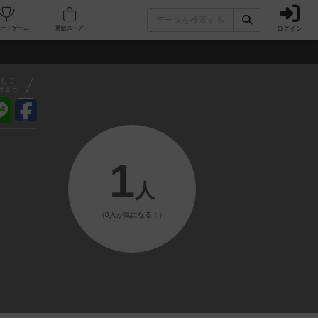
ログイン
フェ/店舗
人気ボードゲーム
通販ストア
アして
げよう
1
人
（0人が気になる！）