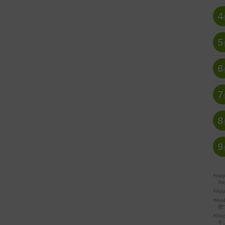
4
5
6
7
8
9
※A
Ap
※Ap
※A
標
※Go
す