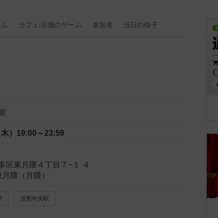
ーム
カフェ/
店舗の
ゲーム
参加者
当日の
様子
能
（木）
19:00～23:59
多区東月隈４丁目７−１ ４
on東月隈（月隈）
駅
須恵中央駅