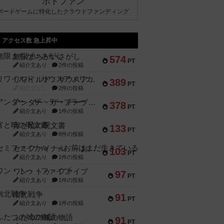
ボドファン
ボードゲームに特化したクラウドファンディング
アクセス数 急上昇中
無限まちがいさがし
574
PT
紹介文あり
2件の投稿
リワイルド：サウスアメリカ
389
PT
紹介文なし
2件の投稿
アンダー・ザ・テーブラー
378
PT
紹介文あり
1件の投稿
宵と暁の呪文書
133
PT
紹介文あり
8件の投稿
セミファイナル ～お前はまだ生きている～
103
PT
紹介文あり
1件の投稿
ワン・トゥ・ファイブ
97
PT
紹介文あり
1件の投稿
南北戦争
91
PT
紹介文あり
1件の投稿
ふたつの城の物語
91
PT