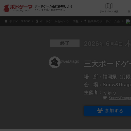
ボードゲーム会に参加しよう！
イベント作成・参加サービス
データベース
検
ボドゲーマTOP
ボードゲーム会/イベント情報
福岡県のボードゲーム会
2026
6
4
終了
年
月
日
三大ボードゲ
場 所：
福岡県（月隈
会 場：
Snow&Dra
主催者：
りゅう
Snow&Drago
参加する