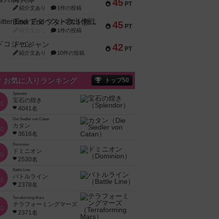
45
PT
紹介文あり
1件の投稿
Bitter End ブタペスト救出作戦
45
PT
紹介文なし
1件の投稿
ドコジャン
42
PT
紹介文あり
10件の投稿
お気に入りランキング
トップ50
Splendor
宝石の煌き
位
4041名
Die Siedler von Catan
カタン
位
3616名
Dominion
ドミニオン
位
2530名
Battle Line
バトルライン
位
2378名
Terraforming Mars
テラフォーミングマーズ
位
2371名