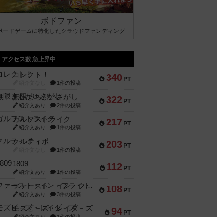
ボドファン
ボードゲームに特化したクラウドファンディング
アクセス数 急上昇中
コレクト！
340
PT
紹介文なし
1件の投稿
無限まちがいさがし
322
PT
紹介文あり
2件の投稿
ガルフストライク
217
PT
紹介文あり
1件の投稿
クルティボ
203
PT
紹介文なし
1件の投稿
1809
112
PT
紹介文あり
1件の投稿
ファースト・イン・フライト
108
PT
紹介文あり
3件の投稿
モズビ－ズ・レイダ－ズ
94
PT
紹介文あり
1件の投稿