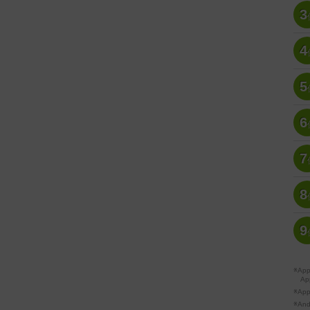
3
4
5
6
7
8
9
※A
Ap
※Ap
※A