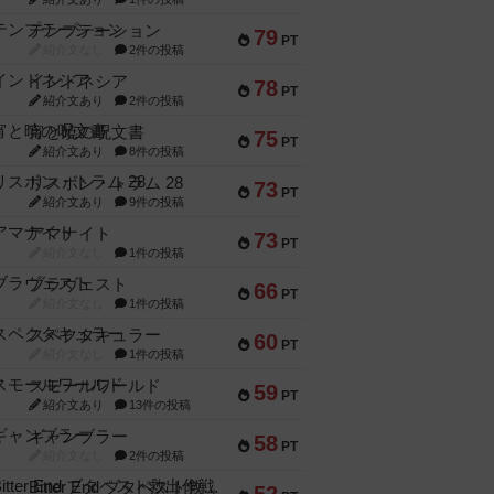
テンプテーション
79
PT
紹介文なし
2件の投稿
インドネシア
78
PT
紹介文あり
2件の投稿
宵と暁の呪文書
75
PT
紹介文あり
8件の投稿
リスボン・トラム 28
73
PT
紹介文あり
9件の投稿
アマナイト
73
PT
紹介文なし
1件の投稿
ブラヴェスト
66
PT
紹介文なし
1件の投稿
スペクタキュラー
60
PT
紹介文なし
1件の投稿
スモールワールド
59
PT
紹介文あり
13件の投稿
ギャンブラー
58
PT
紹介文なし
2件の投稿
Bitter End ブタペスト救出作戦