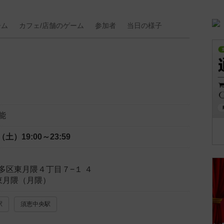
ーム
カフェ/
店舗の
ゲーム
参加者
当日の
様子
能
日（土）
19:00～23:59
多区東月隈４丁目７−１ ４
on東月隈（月隈）
駅
須恵中央駅