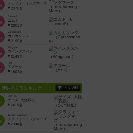
テラフォーミングマーズ
位
2370名
6 nimmt!
ニムト
位
2201名
Carcassonne
カルカソンヌ
位
2190名
Wingspan
ウイングスパン
位
2149名
Azul
アズール
位
1903名
興味ありランキング
トップ50
SCYTHE
サイズ -大鎌戦役-
位
2415名
Terraforming Mars
テラフォーミングマーズ
位
2394名