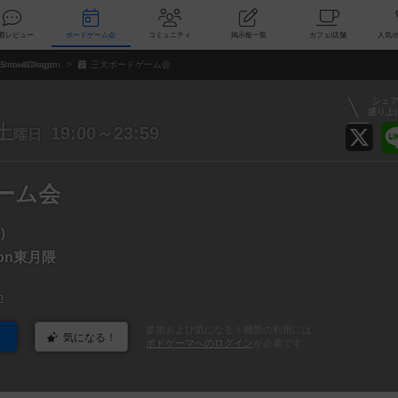
索
新着レビュー
ボードゲーム会
コミュニティ
掲示板一覧
カ
Snow&Dragon
三大ボードゲーム会
シェ
盛り上
土
19:00～23:59
曜日
ーム会
）
gon東月隈
n
参加および気になる！機能の利用には
気になる！
ボドゲーマへのログイン
が必要です。