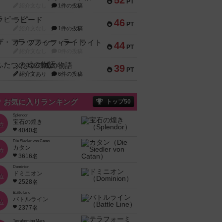
52
PT
紹介文なし
1件の投稿
ラピード
46
PT
紹介文なし
1件の投稿
ザ・フラッフィー・ライト
44
PT
紹介文なし
0件の投稿
ふたつの城の物語
39
PT
紹介文あり
6件の投稿
お気に入りランキング
トップ50
Splendor
宝石の煌き
位
4040名
Die Siedler von Catan
カタン
位
3616名
Dominion
ドミニオン
位
2528名
Battle Line
バトルライン
位
2377名
Terraforming Mars