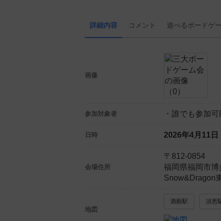
詳細内容
コメント
遊べる
ボード
ゲ
画像
・誰でも参加可
参加対象者
2026年4月11
日時
〒812-0854
福岡県福岡市博
会場住所
Snow&Drag
酒殿駅
須恵
地図