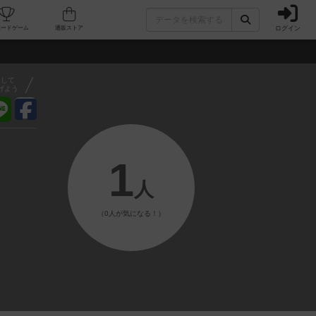
ログイン
フェ/店舗
人気ボードゲーム
通販ストア
アして
げよう
1
人
（0人が気になる！）