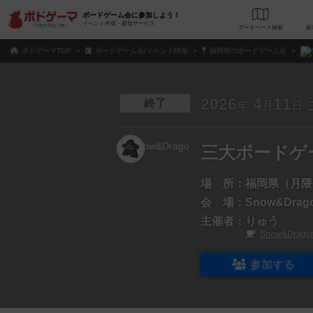
ボードゲーム会に参加しよう！
イベント作成・参加サービス
データベース
検
ボドゲーマTOP
ボードゲーム会/イベント情報
福岡県のボードゲーム会
2026
4
11
終了
年
月
日
三大ボードゲ
場 所：
福岡県（月隈
会 場：
Snow&Dra
主催者：
りゅう
Snow&Drago
参加する