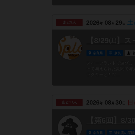
2026
08
29
土
あと
9人
年
月
日
【8/29㈯】
奈良県
奈良
スイーツランドで遊びま
って与えられた期間で与
ラクターとカツ...
2026
08
30
日
あと
13人
年
月
日
【第6回】8/
奈良県
近鉄高の原駅