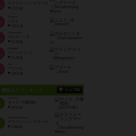
テラフォーミングマーズ
位
2370名
6 nimmt!
ニムト
位
2201名
Carcassonne
カルカソンヌ
位
2190名
Wingspan
ウイングスパン
位
2149名
Azul
アズール
位
1903名
興味ありランキング
トップ50
SCYTHE
サイズ -大鎌戦役-
位
2415名
Terraforming Mars
テラフォーミングマーズ
位
2394名