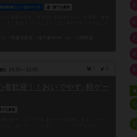
5
学園前駅南口より徒歩ゼロ分
誰でも参加
バーを募集中です。基本的に主催者が好みの中量級、重量
6
。たまに参加メンバーによっては、軽めのものもすること
7
でも
#初参加歓迎
#途中参加OK
#お一人様歓迎
8
9
7
0
19:30～22:00
曜日
初心者歓迎！！おいでやす♪軽ゲー
1
誰でも参加
30〜初心者歓迎！！おいでやす♪軽ゲー会を開催します！「ボー
2
るけど、まだやったことない。」「一人で行くのはちょっ