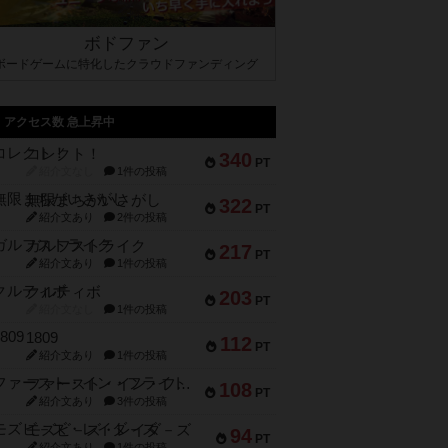
ボドファン
ボードゲームに特化したクラウドファンディング
アクセス数 急上昇中
コレクト！
340
PT
紹介文なし
1件の投稿
無限まちがいさがし
322
PT
紹介文あり
2件の投稿
ガルフストライク
217
PT
紹介文あり
1件の投稿
クルティボ
203
PT
紹介文なし
1件の投稿
1809
112
PT
紹介文あり
1件の投稿
ファースト・イン・フライト
108
PT
紹介文あり
3件の投稿
モズビ－ズ・レイダ－ズ
94
PT
紹介文あり
1件の投稿