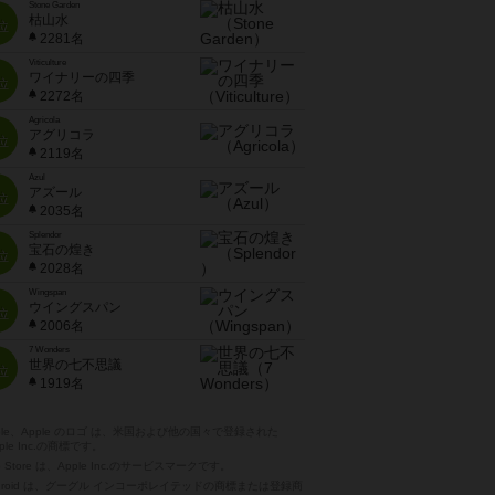
Stone Garden
枯山水
位
2281名
Viticulture
ワイナリーの四季
位
2272名
Agricola
アグリコラ
位
2119名
Azul
アズール
位
2035名
Splendor
宝石の煌き
位
2028名
Wingspan
ウイングスパン
位
2006名
7 Wonders
世界の七不思議
位
1919名
pple、Apple のロゴ は、米国および他の国々で登録された
ple Inc.の商標です。
p Store は、Apple Inc.のサービスマークです。
ndroid は、グーグル インコーポレイテッドの商標または登録商