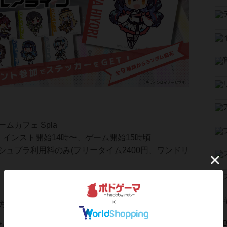
ムカフェ Spla
︰インスト開始14時〜、ゲーム開始15時頃
シュプラ利用料のみ(フリータイム2400円、ワンドリ
方は以下のボタンから参加表明をお願いします！
な点ございましたら、当店公式XへDMするか、お電