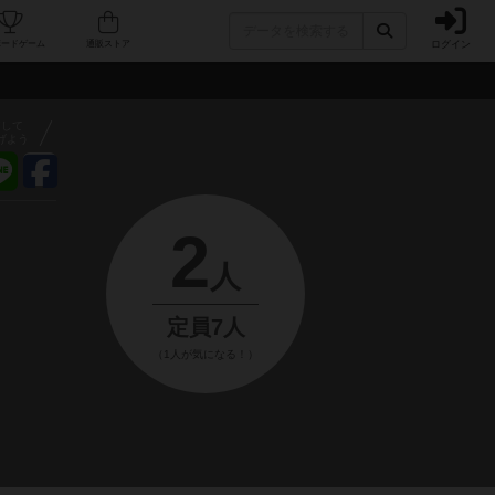
ログイン
フェ/店舗
人気ボードゲーム
通販ストア
アして
げよう
2
人
定員7人
（1人が気になる！）