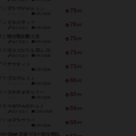
テンプテーション
79
PT
紹介文なし
2件の投稿
インドネシア
78
PT
紹介文あり
2件の投稿
宵と暁の呪文書
75
PT
紹介文あり
8件の投稿
リスボン・トラム 28
73
PT
紹介文あり
9件の投稿
アマナイト
73
PT
紹介文なし
1件の投稿
ブラヴェスト
66
PT
紹介文なし
1件の投稿
スペクタキュラー
60
PT
紹介文なし
1件の投稿
スモールワールド
59
PT
紹介文あり
13件の投稿
ギャンブラー
58
PT
紹介文なし
2件の投稿
Bitter End ブタペスト救出作戦