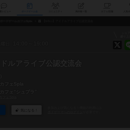
索
新着レビュー
ボードゲーム会
コミュニティ
掲示板一覧
カ
ボードゲームカフェSpla
【6/6㈯】アイドルアライブ公認交流会
シェ
盛り上
土
14:00～19:00
曜日
アイドルアライブ公認交流会
）
フェSpla
カフェ“シュプラ”
フェSpla
参加および気になる！機能の利用には
気になる！
ボドゲーマへのログイン
が必要です。