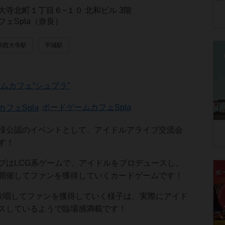
大寺北町１丁目６−１０ 北和ビル 3階
ェSpla（奈良）
和西大寺駅
平城駅
ムカフェ“シュプラ”
ボードゲームカフェSpla
様公認のイベントとして、アイドルアライブ交流会
す！
ブはLCG系ゲームで、アイドルをプロデュースし、
開催してファンを獲得していくカードゲームです！
を歌唱してファンを獲得していく様子は、実際にアイド
スしているようで臨場感満載です！