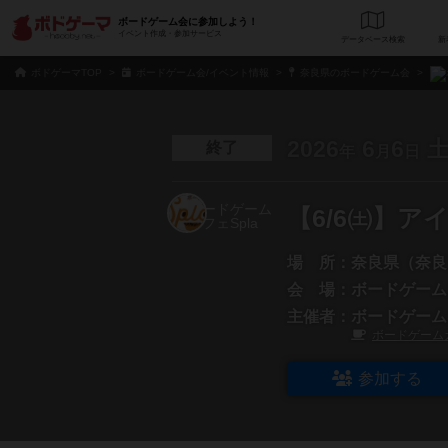
ボードゲーム会に参加しよう！
イベント作成・参加サービス
データベース
検
ボドゲーマTOP
ボードゲーム会/イベント情報
奈良県のボードゲーム会
2026
6
6
終了
年
月
日
【6/6㈯】
場 所：
奈良県（奈良
会 場：
ボードゲームカ
主催者：
ボードゲーム
ボードゲームカ
参加する