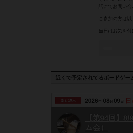
話にてお問い合
ご参加の方は以
当日はお気を付
近くで予定されてるボードゲー
2026
08
09
日
あと
19人
年
月
日
【第94回】8
ム会）