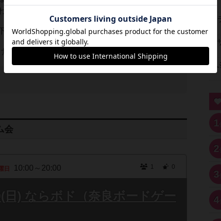
わせくださいませ。
下のリンクより登録お願いします！
けてお越しくださいませ！
1
ム会
2
1
0
10:00～20:00
曜日
3
/9(日) ならボド（奈良ボードゲー
4