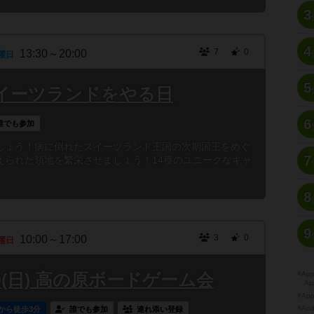
3
4
7
0
13:30～20:00
曜日
5
スイーツランドをやる日
6
誰でも参加
しょう！病に倒れたスイーツランド王国の次期国王をめぐ
7
えられた領地を繁栄させましょう！14種のユニークなキャ
8
9
3
0
10:00～17:00
曜日
30(日) 高の原ボードゲーム会
※A
Ap
※Ap
※A
から徒歩3分
誰でも参加
連れ添い登録