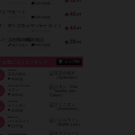
52
PT
紹介文なし
1件の投稿
ラピード
46
PT
紹介文なし
1件の投稿
ザ・フラッフィー・ライト
44
PT
紹介文なし
0件の投稿
ふたつの城の物語
39
PT
紹介文あり
6件の投稿
お気に入りランキング
トップ50
Splendor
宝石の煌き
位
4040名
Die Siedler von Catan
カタン
位
3616名
Dominion
ドミニオン
位
2528名
Battle Line
バトルライン
位
2377名
Terraforming Mars