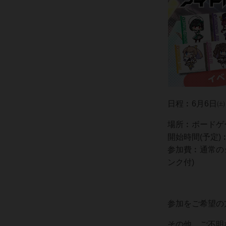
日程︰6月6日㈯
場所︰ボードゲー
開始時間(予定)
参加費︰通常の
ンク付)
参加をご希望の
その他、ご不明