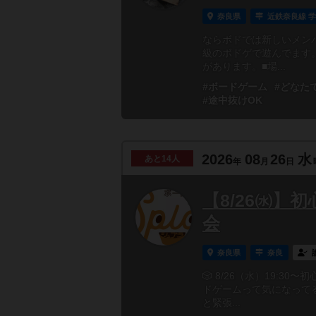
奈良県
近鉄奈良線 
ならボドでは新しいメン
級のボドゲで遊んでます
があります。■場...
#ボードゲーム
#どなた
#途中抜けOK
2026
08
26
水
あと
14人
年
月
日
【8/26㈬】
会
奈良県
奈良
🎲 8/26（水）19:
ドゲームって気になって
と緊張...