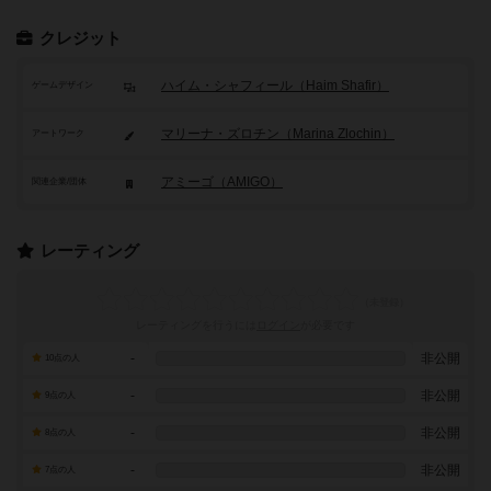
クレジット
ハイム・シャフィール（Haim Shafir）
ゲームデザイン
マリーナ・ズロチン（Marina Zlochin）
アートワーク
アミーゴ（AMIGO）
関連企業/団体
レーティング
レーティングを行うには
ログイン
が必要です
-
非公開
10点の人
-
非公開
9点の人
-
非公開
8点の人
-
非公開
7点の人