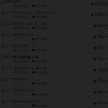
1809
112
PT
紹介文あり
1件の投稿
ファースト・イン・フライト
108
PT
紹介文あり
3件の投稿
モズビ－ズ・レイダ－ズ
94
PT
紹介文あり
1件の投稿
テンプテーション
79
PT
紹介文なし
2件の投稿
インドネシア
78
PT
紹介文あり
2件の投稿
宵と暁の呪文書
75
PT
紹介文あり
8件の投稿
リスボン・トラム 28
73
PT
紹介文あり
9件の投稿
アマナイト
73
PT
紹介文なし
1件の投稿
ブラヴェスト
66
PT
紹介文なし
1件の投稿
スペクタキュラー
60
PT
紹介文なし
1件の投稿