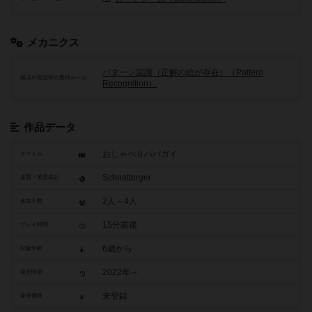
メカニクス
パターン認識（正解の絵が存在）（Pattern
得点や資源等の獲得ルール
Recognition）
作品データ
おしゃべりパパガイ
タイトル
Schnattergei
原題・英題表記
2人～4人
参加人数
15分前後
プレイ時間
6歳から
対象年齢
2022年～
発売時期
未登録
参考価格