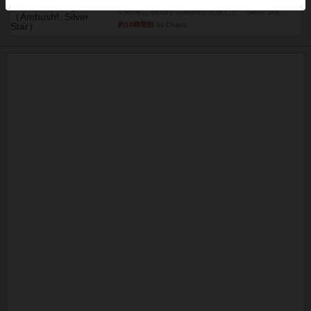
1987年にVictory Gamesが出版した『Silver Sta...
約10時間前
by Chaco