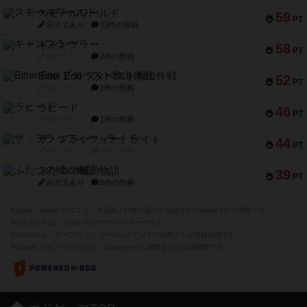
スモールワールド
59
PT
紹介文あり
13件の投稿
ギャンブラー
58
PT
紹介文なし
2件の投稿
Bitter End ブタペスト救出作戦
52
PT
紹介文なし
1件の投稿
ラピード
46
PT
紹介文なし
1件の投稿
ザ・フラッフィー・ライト
44
PT
紹介文なし
0件の投稿
ふたつの城の物語
39
PT
紹介文あり
6件の投稿
※Apple、Apple のロゴ は、米国および他の国々で登録されたApple Inc.の商標です。
※App Store は、Apple Inc.のサービスマークです。
※Android は、グーグル インコーポレイテッドの商標または登録商標です。
※Google Play とそのロゴは、Google Inc.の商標または登録商標です。