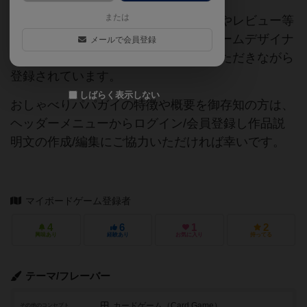
または
当サイトに掲載されている作品説明文やレビュー等
の情報は、ボドゲーマ運営事務局・ゲームデザイナ
メールで会員登録
ーご本人様・有志の皆様にご協力をいただきながら
登録されています。
しばらく表示しない
おしゃべりパパガイの特徴や概要を御存知の方は、
ヘッダーメニューからログイン/会員登録し作品説
明文の作成/編集にご協力いただければ幸いです。
マイボードゲーム登録者
4
6
1
2
興味あり
経験あり
お気に入り
持ってる
テーマ/フレーバー
カードゲーム（Card Game）
その他のコンセプト