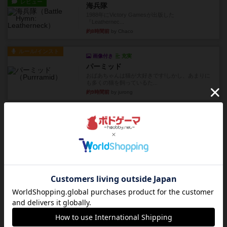
レビュー
海兵隊
1988年にVictory Gamesが出版した
『Leathernec...
約8時間前
by Chaco
ルール/インスト
画像付き
充実
パーミッド
おばあちゃんは猫が大好きです!しかし、あまりに
も多くの猫を飼っているた...
約9時間前
by jurong
レビュー
画像付き
オラパ・マイン
お気に入りのplayte製です。オラパスペースから
やり、気に入りました...
約9時間前
by くみ
レビュー
マーリン
４人プレイ。インスト1時間プレイ2時間半。結構
ダイス運と手札のカード運...
約10時間前
by oliber
レビュー
アンブッシュ！：シルバースター