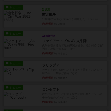
レビュー
充実
南北戦争
1983年にVictory Gamesが出版した『The Civil ...
約6時間前
by Chaco
レビュー
画像付き
ファイアー・ブルズ / 火牛陣
火牛を引き連れて敵を殲滅させる。縦か斜めで前2
列まで攻撃できるが、自分...
約8時間前
by うらまこ
レビュー
フリップ７
カードをめくるかパスをするかを決めてパスした
時のカード数字が得点になる...
約8時間前
by mob567
レビュー
コンセプト
親のプレイヤーがお題を決めて限られたヒントの
中から他のプレイヤーに当て...
約8時間前
by mob567