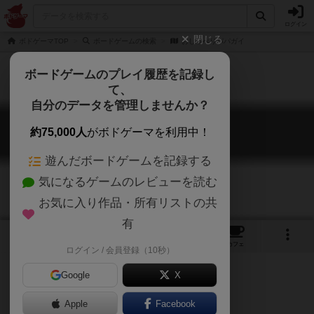
ログイン
閉じる
ボドゲーマTOP
ボードゲームの検索
おしゃべりパパガイ
ボードゲームのプレイ履歴を記録し
て、
自分のデータを管理しませんか？
おしゃべりパパガイ
約75,000人
がボドゲーマを利用中！
Schnattergei
遊んだボードゲームを記録する
気になるゲームのレビューを読む
お気に入り作品・所有リストの共
有
1
2
トップ
画像
動画
レビュー
カフェ
ログイン / 会員登録（10秒）
Google
X
Apple
ご協力ください
Facebook