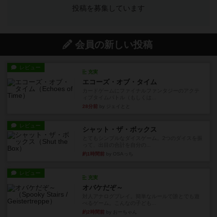
投稿を募集しています
会員の新しい投稿
レビュー
充実
エコーズ・オブ・タイム
カードゲームにファイナルファンタジーのアクテ
ィブタイムバトル（もしくは...
28分前
by ジェイとと
レビュー
シャット・ザ・ボックス
とてもシンプルなダイスゲーム。2つのダイスを振
って、出目の合計を自分の...
約1時間前
by OSAっち
レビュー
充実
オバケだぞ～
対人アナログプレイ。簡単なルールで誰とでも遊
べるゲーム。こんなの子ども...
約2時間前
by おーちゃん