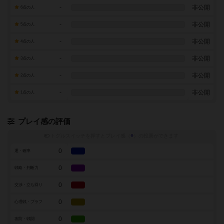
-
非公開
6点の人
-
非公開
5点の人
-
非公開
4点の人
-
非公開
3点の人
-
非公開
2点の人
-
非公開
1点の人
プレイ感の評価
トグルスイッチを押すとプレイ感（
※
）の投票ができます
0
運・確率
0
戦略・判断力
0
交渉・立ち回り
0
心理戦・ブラフ
0
攻防・戦闘