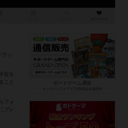
/インスト
掲示板
拡張/関連
作
次のおすすめ
ーラッ
手役を
ること
ボードゲーム通販
オンラインストアで7,500商品を販売中
らフォ
にプレ