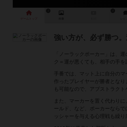
1
2
ゲーム
トップ
画像
動画
レビ
強い方が、必ず勝つ。
「ノーラックポーカー」は、運
ク＝運が悪くても、相手の手を
手番では、マット上に自分のマ
作ったプレイヤーが勝者となり
も可能なので、アブストラクト
また、マーカーを置く代わりに
ールド、など、ポーカーならで
ッシャーを与える心理戦も繰り