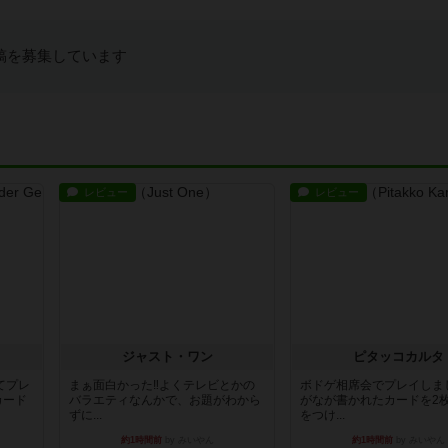
稿を募集しています
レビュー
レビュー
ジャスト・ワン
ピタッコカルタ
てプレ
まぁ面白かった‼️よくテレビとかの
ボドゲ相席会でプレイしま
カード
バラエティなんかで、お題がわから
がなが書かれたカードを2
ずに...
をつけ...
約1時間前
by みいやん
約1時間前
by みいやん