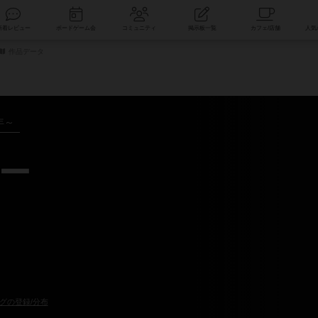
索
新着レビュー
ボードゲーム会
コミュニティ
掲示板一覧
作品データ
年～
ー
グの登録/分布