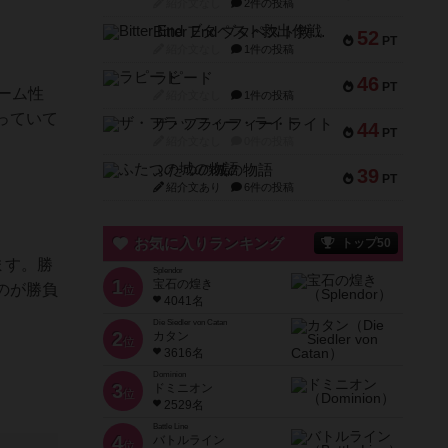
紹介文なし
2件の投稿
Bitter End ブタペスト救出作戦
52
PT
紹介文なし
1件の投稿
ラピード
46
PT
ーム性
紹介文なし
1件の投稿
っていて
ザ・フラッフィー・ライト
44
PT
紹介文なし
0件の投稿
ふたつの城の物語
39
PT
紹介文あり
6件の投稿
お気に入りランキング
トップ50
ます。勝
Splendor
1
宝石の煌き
のが勝負
位
4041名
Die Siedler von Catan
2
カタン
位
3616名
Dominion
3
ドミニオン
位
2529名
Battle Line
4
バトルライン
位