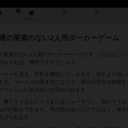
3
ュー
店舗/
カフェ
リプレイ
日記
戦略
・コツ
ルール
​運の要素のない2人用ポーカーゲーム
の要素のない2人用のポーカーゲームです。どんなにノ
読みきれば、勝利できるでしょう。
ーカーを置き、手札を獲得していきます。相手より強い
ます。マーカーの置き方によって、相手の手役を制限す
ゲームらしい読みあいが求められます。
、勝てそうならレイズまたはショーダウン、負けそうな
はの行動もできます。手の読みあいだけではなく、相手
広げられます。