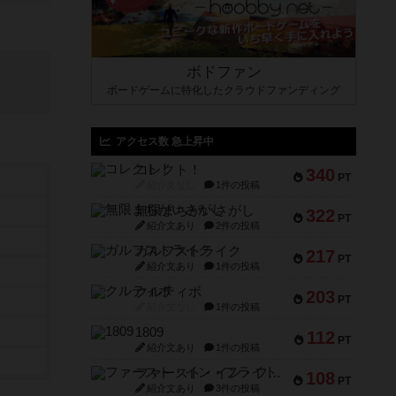
ボドファン
ボードゲームに特化したクラウドファンディング
アクセス数 急上昇中
コレクト！
340
PT
紹介文なし
1件の投稿
無限まちがいさがし
322
PT
紹介文あり
2件の投稿
ガルフストライク
217
PT
紹介文あり
1件の投稿
クルティボ
203
PT
紹介文なし
1件の投稿
1809
112
PT
紹介文あり
1件の投稿
ファースト・イン・フライト
108
PT
紹介文あり
3件の投稿