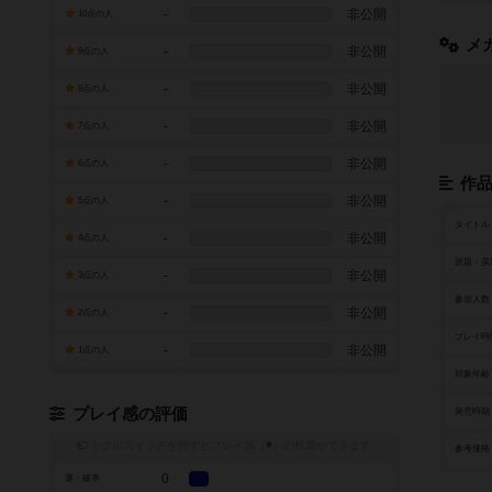
-
非公開
10点の人
メ
-
非公開
9点の人
-
非公開
8点の人
-
非公開
7点の人
-
非公開
6点の人
作
-
非公開
5点の人
タイトル
-
非公開
4点の人
原題・英
-
非公開
3点の人
参加人数
-
非公開
2点の人
プレイ時
-
非公開
1点の人
対象年齢
プレイ感の評価
発売時期
トグルスイッチを押すとプレイ感（
※
）の投票ができます
参考価格
0
運・確率