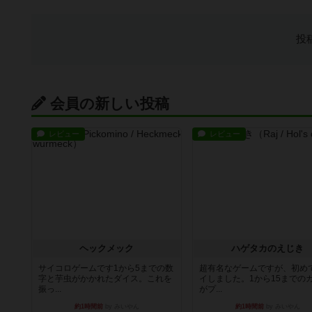
投
会員の新しい投稿
レビュー
レビュー
ヘックメック
ハゲタカのえじき
サイコロゲームです1から5までの数
超有名なゲームですが、初め
字と芋虫がかかれたダイス。これを
イしました。1から15までの
振っ...
がプ...
約1時間前
by みいやん
約1時間前
by みいやん