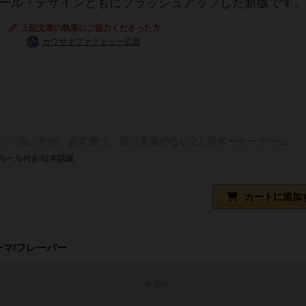
、ルール・デザインともにブラッシュアップした新版です。
上記文章の執筆にご協力くださった方
カワサキファクトリー広報
販
強い方が、必ず勝つ。​運の要素のない2人用ポーカーゲーム
ルール付き/日本語版
カートに追加
ーマ/フレーバー
未登録