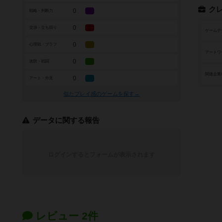
ク
0
戦略・判断力
0
交渉・立ち回り
ゲームデ
0
心理戦・ブラフ
アートワ
0
攻防・戦闘
関連企業
0
アート・外見
似たプレイ感のゲームを探す→
データに関する報告
ログインするとフォームが表示されます
レビュー 2件