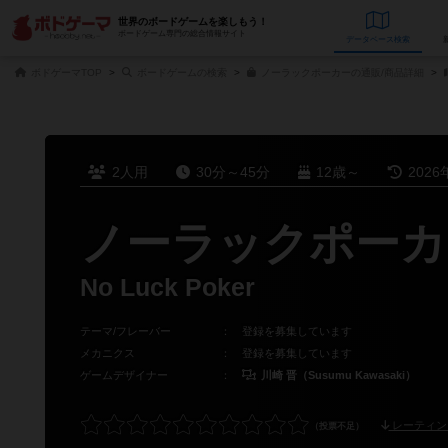
世界のボードゲームを楽しもう！
ボードゲーム専門の総合情報サイト
データベース
検
ボドゲーマTOP
ボードゲームの検索
ノーラックポーカーの通販/商品詳細
2人用
30分～45分
12歳～
2026
ノーラックポーカ
No Luck Poker
テーマ/フレーバー
：
登録を募集しています
メカニクス
：
登録を募集しています
ゲームデザイナー
：
川崎 晋（Susumu Kawasaki）
レーティン