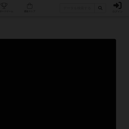
ログイン
カフェ/店舗
人気ボードゲーム
通販ストア