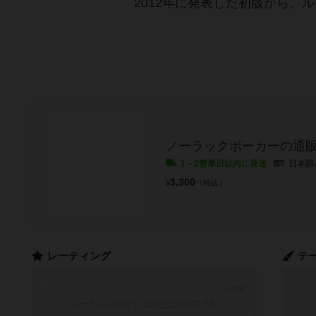
2012年に発表した初版から
ノーラックポーカーの通
1～2営業日以内に発送
日本語
3,300
¥
（税込）
レーティング
テ
レーティングを行うには
ログイン
が必要です