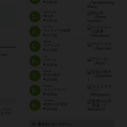
2394名
Stone Garden
3
枯山水
位
2281名
Viticulture
4
ワイナリーの四季
位
2272名
Agricola
5
アグリコラ
位
2120名
Azul
6
アズール
位
2034名
Splendor
7
宝石の煌き
位
2028名
Wingspan
8
ウイングスパン
位
2006名
7 Wonders
9
世界の七不思議
位
したひら
1919名
枚まで手
最近見たボードゲーム