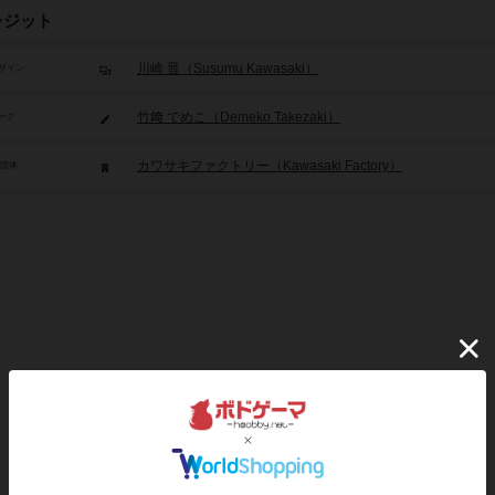
レジット
川崎 晋（Susumu Kawasaki）
ザイン
竹﨑 でめこ（Demeko Takezaki）
ーク
カワサキファクトリー（Kawasaki Factory）
/団体