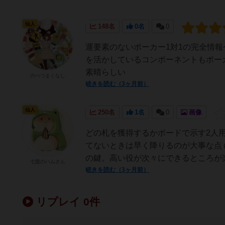
仙人
148名
0名
0
運要素のないポーカー1対1の完全情
を活かしているコンポーネントもポー
素晴らしい
のべつまくなし
続きを読む（3ヶ月前）
仙人
250名
1名
0
画像
どの札を獲得するかボードで示す2人
てないときは早く降りるのが大事な点
の鍵。高い役が次々にできるところが
七盤のハムさん
続きを読む（3ヶ月前）
リプレイ 0件