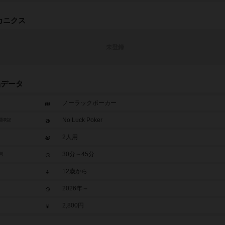
カニクス
未登録
品データ
ノーラックポーカー
No Luck Poker
題表記
2人用
30分～45分
間
12歳から
2026年～
2,800円