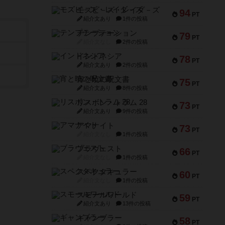
モズビ－ズ・レイダ－ズ
94
PT
紹介文あり
1件の投稿
テンプテーション
79
PT
紹介文なし
2件の投稿
インドネシア
78
PT
紹介文あり
2件の投稿
宵と暁の呪文書
75
PT
紹介文あり
8件の投稿
リスボン・トラム 28
73
PT
紹介文あり
9件の投稿
アマナイト
73
PT
紹介文なし
1件の投稿
ブラヴェスト
66
PT
紹介文なし
1件の投稿
スペクタキュラー
60
PT
紹介文なし
1件の投稿
スモールワールド
59
PT
紹介文あり
13件の投稿
ギャンブラー
58
PT