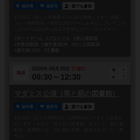
福井県
福井市
誰でも参加
8月28日（金）に中量級ゲーム会を開催します！ 内容：
プレイ時間30分～45分以内のゲームを中心にプレイ こち
らのゲーム会は持ち込み大歓迎なので、 ボードゲー...
#ボードゲーム
#どなたでも
#初心者歓迎
#初参加歓迎
#途中参加OK
#お一人様歓迎
#途中抜けOK
#中量級
2026
08
30
日
年
月
日
曜日
6
満員
09:30～12:30
0
マダミス公演（罪と罰の図書館）
福井県
福井市
誰でも参加
8月30日（日）の9時30分～12時30分にマダミス公演を
行います！今回は『罪と罰の図書館』をプレイ。初心者
歓迎。図書館には「読む死ぬ奇書」秘蔵されていた。事
件は、...