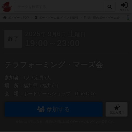
ログイン
ボドゲーマTOP
ボードゲーム会/イベント情報
福井県のボードゲーム会
2025
9
6
土
年
月
日
曜日
終了
19:00～23:00
テラフォーミング・マーズ会
参加者：
1人 / 定員5人
場 所：
福井県（福井市）
会 場：
ボードゲームショップ Blue Dice
参加する
気になる！
参加および気になる！機能の利用には
ボドゲーマへのログイン
が必要です。