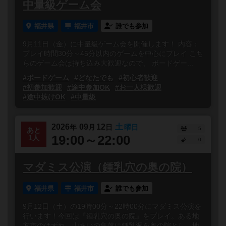
中量級ゲーム会
福井県
福井市
誰でも参加
9月11日（金）に中量級ゲーム会を開催します！ 内容：
プレイ時間30分～45分以内のゲームを中心にプレイ こち
らのゲーム会は持ち込み大歓迎なので、 ボードゲー...
#ボードゲーム
#どなたでも
#初心者歓迎
#初参加歓迎
#途中参加OK
#お一人様歓迎
#途中抜けOK
#中量級
2026
09
12
土
年
月
日
曜日
5
あと
19:00～22:00
1人
0
マダミス公演（鍾乳穴の奥の院）
福井県
福井市
誰でも参加
9月12日（土）の19時00分～22時00分にマダミス公演を
行います！今回は『鍾乳穴の奥の院』をプレイ。ある地
方市のはずれ、山あいの集落に鍾乳洞を奥の院とし、地