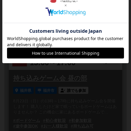
福井県
福井市
誰でも参加
8月22日（土）の13時～17時にカタン宇宙開拓者版会を
開催します！ 内容：世界３大ボードゲームの１つ カタ
ンの宇宙開拓者版をプレイ！ 日時：8月22日（土...
#ボードゲーム
#どなたでも
#初参加歓迎
#カタン
#カタン宇宙開拓者
#お一人様歓迎
2026
08
23
日
年
月
日
曜日
2
あと
13:00～17:00
2人
0
持ち込みゲーム会 昼の部
福井県
福井市
誰でも参加
8月23日（日）の13時～17時に持ち込みゲーム会を開催
します！ 購入したけど家で眠っているボードゲームはあ
りませんか？ この機会に家にあるボードゲームで...
#ボードゲーム
#初心者歓迎
#初参加歓迎
#途中参加OK
#お一人様歓迎
#持ち込み可