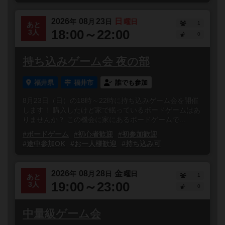
2026
08
23
日
年
月
日
曜日
1
あと
18:00～22:00
3人
0
持ち込みゲーム会 夜の部
福井県
福井市
誰でも参加
8月23日（日）の18時～22時に持ち込みゲーム会を開催
します！ 購入したけど家で眠っているボードゲームはあ
りませんか？ この機会に家にあるボードゲームで...
#ボードゲーム
#初心者歓迎
#初参加歓迎
#途中参加OK
#お一人様歓迎
#持ち込み可
2026
08
28
金
年
月
日
曜日
1
あと
19:00～23:00
3人
0
中量級ゲーム会