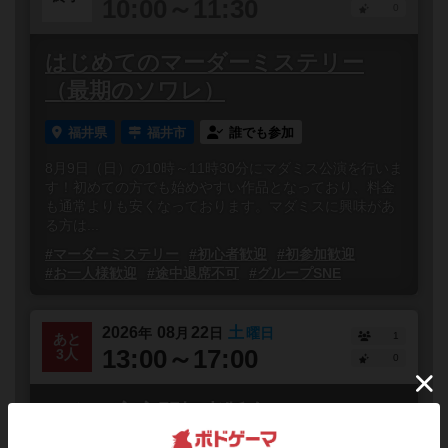
10:00～11:30
0
はじめてのマーダーミステリー
（最期のソワレ）
福井県
福井市
誰でも参加
8月9日（日）の10時～11時30分にマダミス公演を行いま
す！初めての方でも始めやすい作品となっており、料金
も通常よりも安くなっております。マダミスに興味があ
る方は...
#マーダーミステリー
#初心者歓迎
#初参加歓迎
#お一人様歓迎
#途中退席不可
#グループSNE
2026
08
22
土
年
月
日
曜日
1
あと
13:00～17:00
3人
0
カタン宇宙開拓者版会