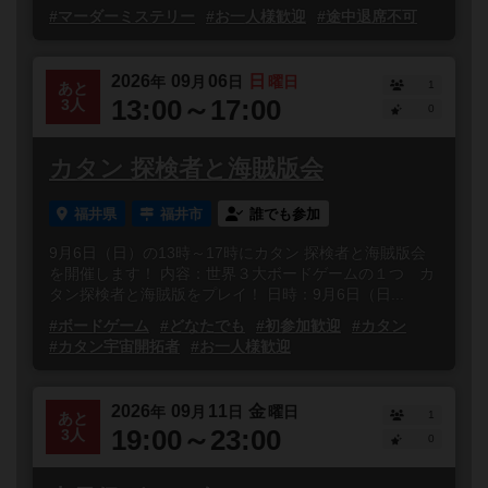
#マーダーミステリー
#お一人様歓迎
#途中退席不可
2026
09
06
日
年
月
日
曜日
1
あと
13:00～17:00
3人
0
カタン 探検者と海賊版会
福井県
福井市
誰でも参加
9月6日（日）の13時～17時にカタン 探検者と海賊版会
を開催します！ 内容：世界３大ボードゲームの１つ カ
タン探検者と海賊版をプレイ！ 日時：9月6日（日...
#ボードゲーム
#どなたでも
#初参加歓迎
#カタン
#カタン宇宙開拓者
#お一人様歓迎
2026
09
11
金
年
月
日
曜日
1
あと
19:00～23:00
3人
0