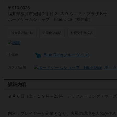
〒910-0026
福井県福井市光陽２丁目２−３９ ウエストプラザ B号
ボードゲームショップ Blue Dice（福井市）
福大前西福井駅
日華化学前駅
仁愛女子高校駅
Blue Dice(ブルーダイス)
主催者
ボード
カフェ/店舗
詳細内容
９月６日（土）１９時～23時 テラフォーミング・マー
内容：プレイヤーが企業となり、火星の環境を人類が住め