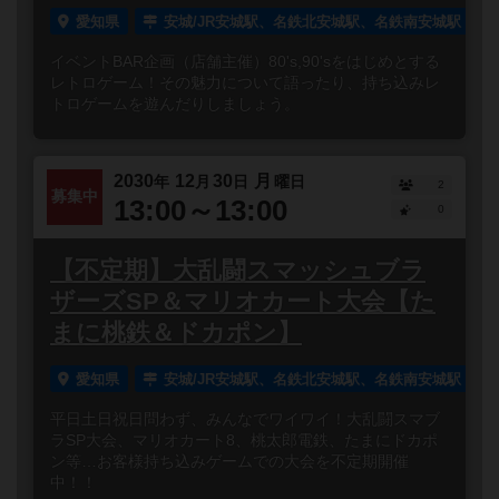
愛知県
安城/JR安城駅、名鉄北安城駅、名鉄南安城駅
イベントBAR企画（店舗主催）80's,90'sをはじめとする
レトロゲーム！その魅力について語ったり、持ち込みレ
トロゲームを遊んだりしましょう。
2030
12
30
月
年
月
日
曜日
2
募集中
13:00～13:00
0
【不定期】大乱闘スマッシュブラ
ザーズSP＆マリオカート大会【た
まに桃鉄＆ドカポン】
愛知県
安城/JR安城駅、名鉄北安城駅、名鉄南安城駅
平日土日祝日問わず、みんなでワイワイ！大乱闘スマブ
ラSP大会、マリオカート8、桃太郎電鉄、たまにドカポ
ン等…お客様持ち込みゲームでの大会を不定期開催
中！！