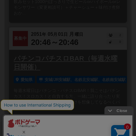
飲みセット1000円ぽっきりで生ビールorハイボールorレ
モンサワー（変更相談可）＋チャーシュー＋味付け煮卵
おか...
2051
05
01
月
年
月
日
曜日
2
募集中
20:46～20:46
0
パチンコパチスロBAR（毎週水曜
日開催）
愛知県
安城/JR安城駅、名鉄北安城駅、名鉄南安城駅
毎週水曜日はパチンコ・パチスロBAR！我こそはパチン
カス！スロカス！と自負する方、一緒に語り合ったり実
況見たり、シミュレーターで負けを想像してなるべくパ
チンコ屋に行...
閉じる
Copyright (c)
ボードゲームのプレイ履歴を記録し
【ボドゲーマ】ボードゲームの総合情報サイト