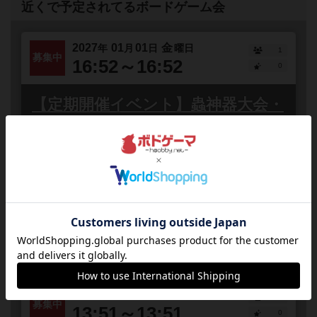
近くで予定されてるボードゲーム会
2027
01
01
金
年
月
日
曜日
1
募集中
16:52～16:52
0
【定期開催イベント】蟲神器大会・
イジンデン大会・TRPG会、カジノ
ゲーム練習、ポーカー・ブラック
ジャック大会他
愛知県
安城/JR安城駅、名鉄北安城駅、名鉄南安城駅
&lt;開催中のイベント&gt;ユーザー様主導のイベント各種
募集中！！毎月1回以上 TRPGゲーム会 （GM募集中）毎
週金曜 カジノゲーム（ブラックジャック、ポーカ...
2030
06
01
土
年
月
日
曜日
1
募集中
13:51～13:51
0