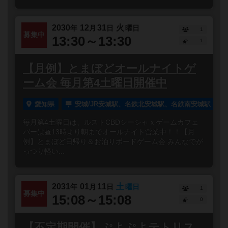
2030
12
31
火
年
月
日
曜日
1
募集中
13:30～13:30
1
【月例】とまぼどオールナイトゲ
ーム会 毎月第4土曜日開催中
愛知県
安城/JR安城駅、名鉄北安城駅、名鉄南安城駅
毎月第4土曜日は、ルストCBDシーシャｘゲームカフェ
バーは昼13時より朝までオールナイト営業中！！【月
例】とまぼど日帰り＆お泊りボードゲーム会 みんなでが
っつり軽い...
2031
01
11
土
年
月
日
曜日
1
募集中
15:08～15:08
0
【不定期開催】ぷよぷよテトリス