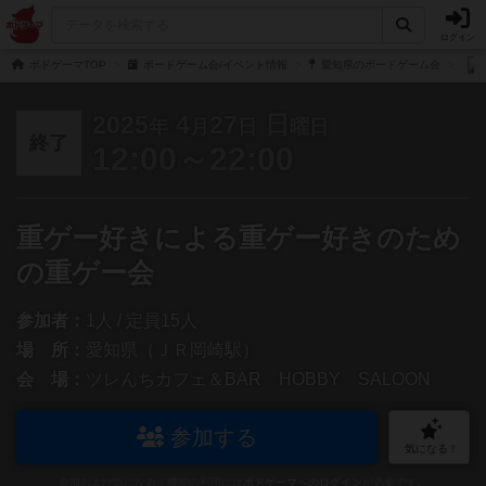
ログイン
ボドゲーマTOP
ボードゲーム会/イベント情報
愛知県のボードゲーム会
2025
4
27
日
年
月
日
曜日
終了
12:00～22:00
重ゲー好きによる重ゲー好きのため
の重ゲー会
参加者：
1人 / 定員15人
場 所：
愛知県（ＪＲ岡崎駅）
会 場：
ツレんちカフェ＆BAR HOBBY SALOON
参加する
気になる！
参加および気になる！機能の利用には
ボドゲーマへのログイン
が必要です。