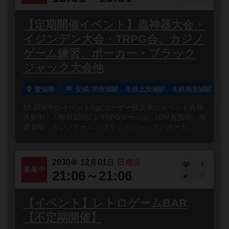
【定期開催イベント】蟲神器大会・
イジンデン大会・TRPG会、カジノ
ゲーム練習、ポーカー・ブラック
ジャック大会他
愛知県
安城/JR安城駅、名鉄北安城駅、名鉄南安城駅
&lt;開催中のイベント&gt;ユーザー様主導のイベント各種
募集中！！毎月1回以上 TRPGゲーム会 （GM募集中）毎
週金曜 カジノゲーム（ブラックジャック、ポーカ...
2030
12
01
日
年
月
日
曜日
1
募集中
21:06～21:06
0
【イベント】レトロゲームBAR
【不定期開催】