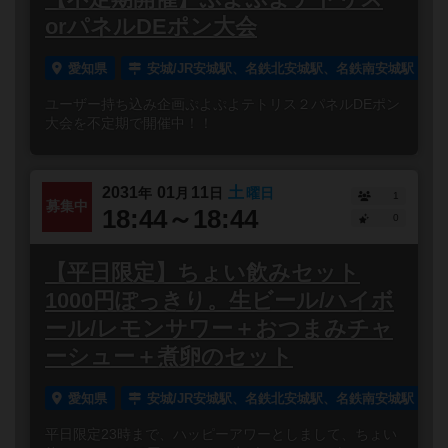
orパネルDEポン大会
愛知県
安城/JR安城駅、名鉄北安城駅、名鉄南安城駅
ユーザー持ち込み企画ぷよぷよテトリス２パネルDEポン
大会を不定期で開催中！！
2031
01
11
土
年
月
日
曜日
1
募集中
18:44～18:44
0
【平日限定】ちょい飲みセット
1000円ぽっきり。生ビール/ハイボ
ール/レモンサワー＋おつまみチャ
ーシュー＋煮卵のセット
愛知県
安城/JR安城駅、名鉄北安城駅、名鉄南安城駅
平日限定23時まで、ハッピーアワーとしまして、ちょい