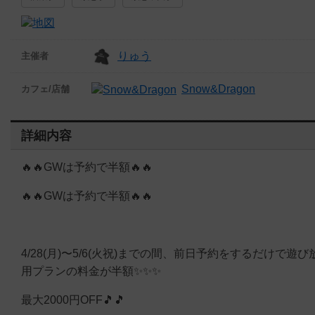
りゅう
主催者
Snow&Dragon
カフェ/店舗
詳細内容
🔥🔥GWは予約で半額🔥🔥
🔥🔥GWは予約で半額🔥🔥
4/28(月)〜5/6(火祝)までの間、前日予約をするだけで遊び
用プランの料金が半額✨✨✨
最大2000円OFF🎵🎵