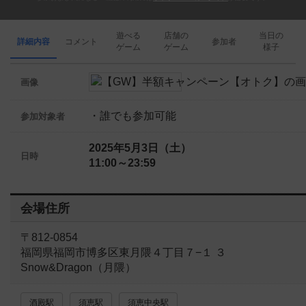
遊べる
店舗の
当日の
詳細内容
コメント
参加者
ゲーム
ゲーム
様子
画像
・誰でも参加可能
参加対象者
2025年5月3日（土）
日時
11:00～23:59
会場住所
〒812-0854
福岡県福岡市博多区東月隈４丁目７−１ ３
Snow&Dragon（月隈）
酒殿駅
須恵駅
須恵中央駅