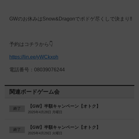
GWのお休みはSnow&Dragonでボドゲ尽くしで決まり‼️
予約はコチラから👇️
https://lin.ee/yWCkxoh
電話番号：08039076244
関連ボードゲーム会
【GW】半額キャンペーン【オトク】
終了
2025年4月28日 月曜日
【GW】半額キャンペーン【オトク】
終了
2025年4月29日 火曜日