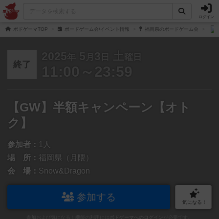
ログイン
ボドゲーマTOP
ボードゲーム会/イベント情報
福岡県のボードゲーム会
2025
5
3
土
年
月
日
曜日
終了
11:00～23:59
【GW】半額キャンペーン【オト
ク】
参加者：
1人
場 所：
福岡県（月隈）
会 場：
Snow&Dragon
参加する
気になる！
参加および気になる！機能の利用には
ボドゲーマへのログイン
が必要です。