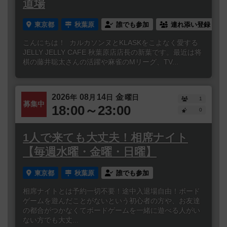
道場
東京都
秋葉原
誰でも参加
連れ添い登録
こんにちは！ カルカソンヌとKLASKをこよなく愛する
JELLY JELLY CAFE 秋葉原店店長の新葉です。最近は将
棋の藤井聡太さんの活躍や麻雀のMリーグ、TV...
2026
08
14
金
年
月
日
曜日
1
募集中
18:00～23:00
0
1人で来ても大丈夫！相席ナイト
【毎週水曜・金曜・日曜】
東京都
秋葉原
誰でも参加
相席ナイトとは予約一切不要！途中入退場自由！ボード
ゲームを遊んだことがないという初心者の方や、お友達
の都合がつかなくてボードゲームを一緒に遊べる人がい
ない方でも大丈...