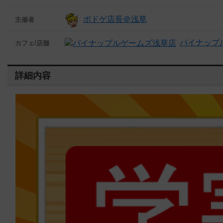
ボドゲ店長＠浅草
主催者
パイナップ
カフェ/店舗
詳細内容