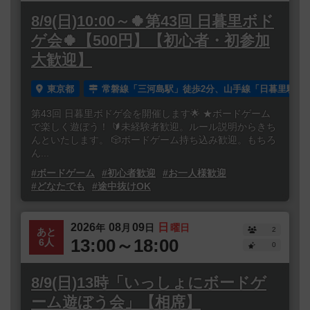
8/9(日)10:00～🍀第43回 日暮里ボド
ゲ会🍀【500円】【初心者・初参加
大歓迎】
東京都
常磐線「三河島駅」徒歩2分、山手線「日暮里駅」徒
第43回 日暮里ボドゲ会を開催します🌟 ★ボードゲーム
で楽しく遊ぼう！ 🔰未経験者歓迎。ルール説明からきち
んといたします。 🎲ボードゲーム持ち込み歓迎。もちろ
ん...
#ボードゲーム
#初心者歓迎
#お一人様歓迎
#どなたでも
#途中抜けOK
2026
08
09
日
年
月
日
曜日
2
あと
13:00～18:00
6人
0
8/9(日)13時「いっしょにボードゲ
ーム遊ぼう会」【相席】