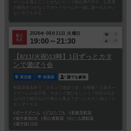
ゲームを遊んだことがないという初心者の方や、お友達
の都合がつかなくてボードゲームを一緒に遊べる人がい
ない方でも大丈...
2026
08
11
火
年
月
日
曜日
2
あと
19:00～21:30
6人
0
【8/11(火祝)13時】1日ずっとカタ
ンで遊ぼう会
東京都
秋葉原
誰でも参加
秋葉原集会所で「カタンで遊ぼう会」を開催！王道ボー
ドゲームの金字塔、カタンで遊びましょう！8月11日は
山の日で祝日なので昼から夜までずっとカタン漬け！ス
タンダードは...
#ボードゲーム
#どなたでも
#初参加歓迎
#途中参加OK
#初心者歓迎
#お一人様歓迎
#途中抜けOK