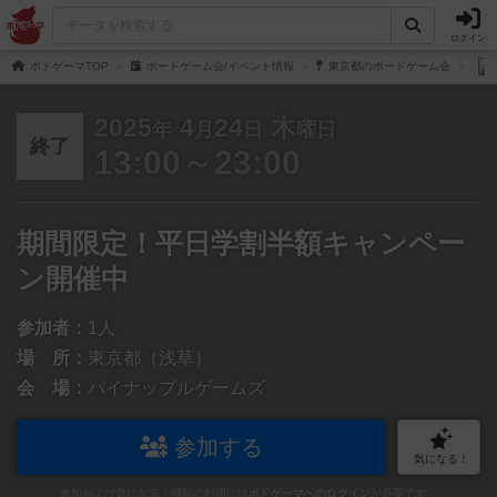
ログイン
ボドゲーマTOP
ボードゲーム会/イベント情報
東京都のボードゲーム会
2025
4
24
木
年
月
日
曜日
終了
13:00～23:00
期間限定！平日学割半額キャンペー
ン開催中
参加者：
1人
場 所：
東京都（浅草）
会 場：
パイナップルゲームズ
参加する
気になる！
参加および気になる！機能の利用には
ボドゲーマへのログイン
が必要です。