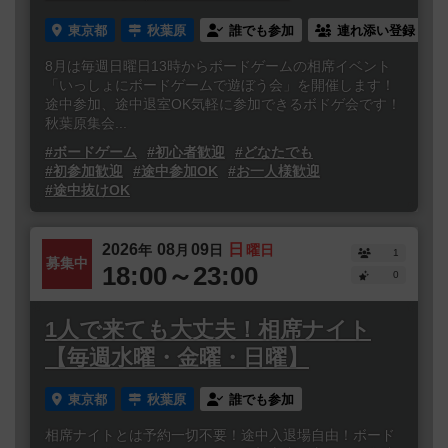
東京都
秋葉原
誰でも参加
連れ添い登録
8月は毎週日曜日13時からボードゲームの相席イベント
「いっしょにボードゲームで遊ぼう会」を開催します！
途中参加、途中退室OK気軽に参加できるボドゲ会です！
秋葉原集会...
#ボードゲーム
#初心者歓迎
#どなたでも
#初参加歓迎
#途中参加OK
#お一人様歓迎
#途中抜けOK
2026
08
09
日
年
月
日
曜日
1
募集中
18:00～23:00
0
1人で来ても大丈夫！相席ナイト
【毎週水曜・金曜・日曜】
東京都
秋葉原
誰でも参加
相席ナイトとは予約一切不要！途中入退場自由！ボード