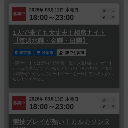
2026
08
12
水
年
月
日
曜日
1
募集中
18:00～23:00
0
1人で来ても大丈夫！相席ナイト
【毎週水曜・金曜・日曜】
東京都
秋葉原
誰でも参加
相席ナイトとは予約一切不要！途中入退場自由！ボード
ゲームを遊んだことがないという初心者の方や、お友達
の都合がつかなくてボードゲームを一緒に遊べる人がい
ない方でも大丈...
2026
08
13
木
年
月
日
曜日
1
募集中
18:00～23:00
0
競技プレイが熱い！カルカソンヌ