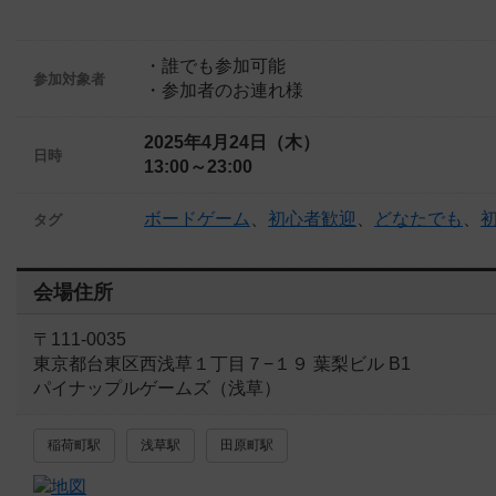
・誰でも参加可能
参加対象者
・参加者のお連れ様
2025年4月24日（木）
日時
13:00～23:00
ボードゲーム
、
初心者歓迎
、
どなたでも
、
タグ
会場住所
〒111-0035
東京都台東区西浅草１丁目７−１９ 葉梨ビル B1
パイナップルゲームズ（浅草）
稲荷町駅
浅草駅
田原町駅