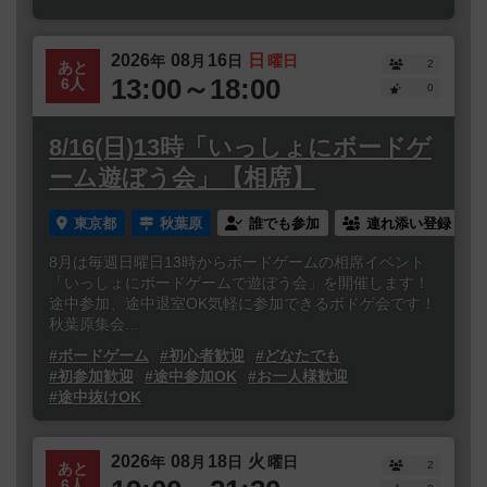
2026
08
16
日
年
月
日
曜日
2
あと
13:00～18:00
6人
0
8/16(日)13時「いっしょにボードゲ
ーム遊ぼう会」【相席】
東京都
秋葉原
誰でも参加
連れ添い登録
8月は毎週日曜日13時からボードゲームの相席イベント
「いっしょにボードゲームで遊ぼう会」を開催します！
途中参加、途中退室OK気軽に参加できるボドゲ会です！
秋葉原集会...
#ボードゲーム
#初心者歓迎
#どなたでも
#初参加歓迎
#途中参加OK
#お一人様歓迎
#途中抜けOK
2026
08
18
火
年
月
日
曜日
2
あと
6人