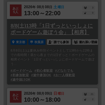
2026
08
08
土
年
月
日
曜日
3
あと
13:00～22:00
5人
0
8/8(土)13時「1日ずっといっしょに
ボードゲーム遊ぼう会」【相席】
東京都
秋葉原
誰でも参加
連れ添い登録
8月8日(土)は夏休み特別イベントとして13時から22時ま
での長時間！昼から夜までの1日ずっと！ボードゲームの
相席イベント「1日ずっといっしょにボードゲームで遊ぼ
う...
#ボードゲーム
#初心者歓迎
#どなたでも
#初参加歓迎
#途中参加OK
#お一人様歓迎
#途中抜けOK
2026
08
09
日
年
月
日
曜日
21
あと
10:00～18:00
1人
2