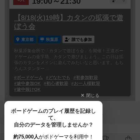
19:00～21:30
0
【8/18(火)19時】カタンの拡張で遊
ぼう会
東京都
秋葉原
誰でも参加
秋葉原集会所で「カタンで遊ぼう会」を開催！王道ボー
ドゲームの金字塔、カタンで遊びましょう。この日は拡
張のカタンをメインに遊んでみたいなと思います。もち
ろんスタンダー...
#ボードゲーム
#どなたでも
#初参加歓迎
#途中参加OK
#初心者歓迎
#お一人様歓迎
#途中抜けOK
閉じる
Copyright (c)
ボードゲームのプレイ履歴を記録し
【ボドゲーマ】ボードゲームの総合情報サイト
て、
All rights reserved.
自分のデータを管理しませんか？
約75,000人
がボドゲーマを利用中！