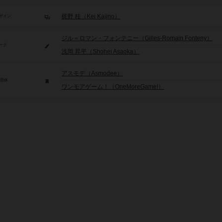
梶野 桂（Kei Kajino）
ザイン
ジル＝ロマン・フォンテニー（Gilles-Romain Fonteny）
ーク
浅岡 昇平（Shohei Asaoka）
アスモデ（Asmodee）
/団体
ワンモアゲーム！（OneMoreGame!）