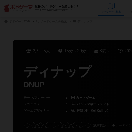
世界のボードゲームを楽しもう！
ボードゲーム専門の総合情報サイト
データベース
検
ボドゲーマTOP
ボードゲームの検索
ディナップ
2人～5人
15分～20分
8歳～
20
ディナップ
DNUP
テーマ/フレーバー
：
カードゲーム
メカニクス
：
ハンドマネージメント
ゲームデザイナー
：
梶野 桂（Kei Kajino）
レーティン