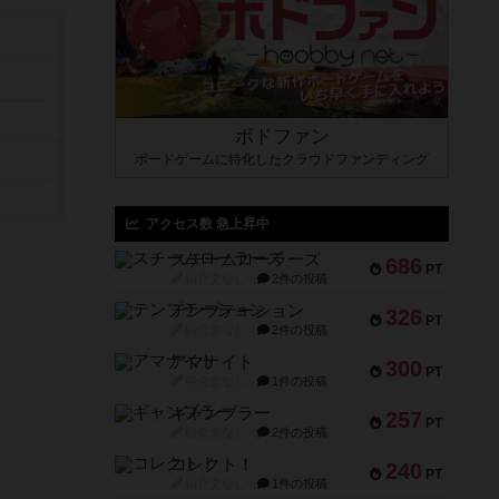
ボドファン
ボードゲームに特化したクラウドファンディング
アクセス数 急上昇中
スチームローラーズ
686
PT
紹介文なし
2件の投稿
テンプテーション
326
PT
紹介文なし
2件の投稿
アマナイト
300
PT
紹介文なし
1件の投稿
ギャンブラー
257
PT
紹介文なし
2件の投稿
コレクト！
240
PT
紹介文なし
1件の投稿