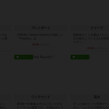
プレイボーイ
クリーグ
ムでは
1986年にVictory Gamesが出版した
某動画サイトを眺めてたら
ーム慣
『Playboy』は、...
方が紹介していた2人対戦
スゲー...
38分前
by Chaco
40分前
by OSAっち
レビュー
レビュー
ワンラウンド
花火
魔にト
星5軽〜中量級を中心にプレイする
ずっと前のドイツ年間ゲー
増やし
ゲーマーの感想です。今回はボード
がら、シンプルで簡単な小