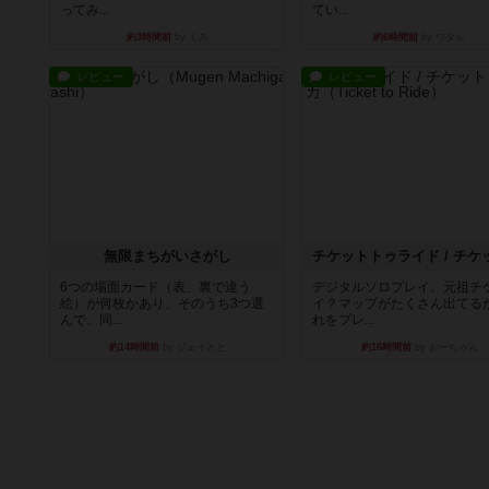
ってみ...
てい...
約3時間前
by くみ
約6時間前
by ワタル
レビュー
レビュー
無限まちがいさがし
6つの場面カード（表、裏で違う
デジタルソロプレイ。元祖チ
絵）が何枚かあり、そのうち3つ選
イ？マップがたくさん出てる
んで、同...
れをプレ...
約14時間前
by ジェイとと
約16時間前
by おーちゃん