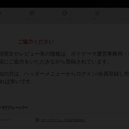
ュー
店舗/
カフェ
リプレイ
日記
戦略
・コツ
ルール
ご協力ください
説明文やレビュー等の情報は、ボドゲーマ運営事務局・
様にご協力をいただきながら登録されています。
知の方は、ヘッダーメニューからログイン/会員登録し
ければ幸いです。
ーマ/フレーバー
カードゲーム（Card Game）
コンセプト