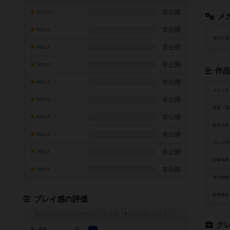
-
非公開
10点の人
メ
-
非公開
9点の人
得点や資
-
非公開
8点の人
-
非公開
7点の人
作
-
非公開
6点の人
タイトル
-
非公開
5点の人
原題・英
-
非公開
4点の人
参加人数
-
非公開
3点の人
プレイ時
-
非公開
2点の人
対象年齢
-
非公開
1点の人
発売時期
参考価格
プレイ感の評価
トグルスイッチを押すとプレイ感（
※
）の投票ができます
ク
0
運・確率