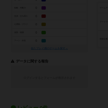
0
戦略・判断力
ゲームデ
0
交渉・立ち回り
アートワ
0
心理戦・ブラフ
0
攻防・戦闘
関連企業
0
アート・外見
似たプレイ感のゲームを探す→
データに関する報告
ログインするとフォームが表示されます
レビュー 0件