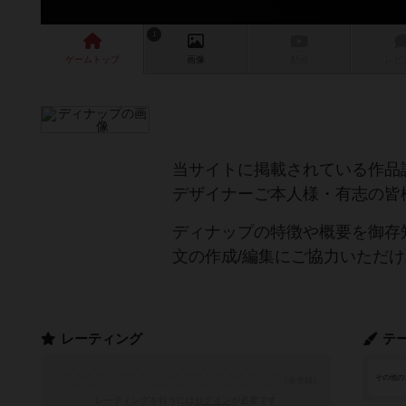
1
ゲーム
トップ
画像
動画
レビ
当サイトに掲載されている作品
デザイナーご本人様・有志の皆
ディナップの特徴や概要を御存
文の作成/編集にご協力いただ
レーティング
テ
その他の
レーティングを行うには
ログイン
が必要です