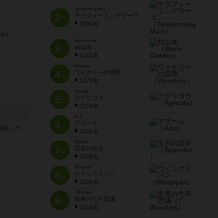
Terraforming Mars
2
テラフォーミングマーズ
位
2394名
Stone Garden
3
枯山水
位
2281名
Viticulture
4
ワイナリーの四季
位
2272名
Agricola
5
アグリコラ
位
2119名
ク
Azul
6
アズール
位
sが出版した
2035名
Splendor
7
宝石の煌き
位
2028名
Wingspan
8
ウイングスパン
位
2006名
7 Wonders
9
世界の七不思議
位
1919名