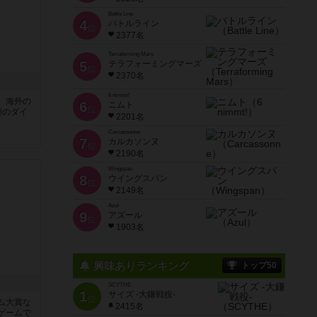
Battle Line
4
バトルライン
位
2377名
Terraforming Mars
5
テラフォーミングマーズ
位
2370名
6 nimmt!
、海外の
6
ニムト
位
型のダイ
2201名
Carcassonne
7
カルカソンヌ
位
2190名
Wingspan
8
ウイングスパン
位
2149名
Azul
9
アズール
位
1903名
興味ありランキング
トップ50
SCYTHE
1
サイズ -大鎌戦役-
位
ム大賞な
2415名
ゲームで