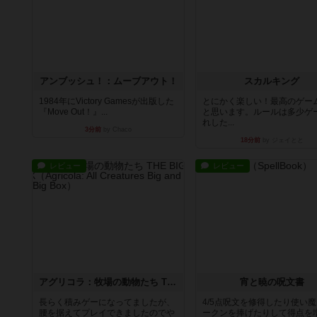
アンブッシュ！：ムーブアウト！
スカルキング
1984年にVictory Gamesが出版した
とにかく楽しい！最高のゲー
『Move Out！』...
と思います。ルールは多少ゲ
れした...
3分前
by Chaco
18分前
by ジェイとと
レビュー
レビュー
アグリコラ：牧場の動物たち THE BIG BOX
宵と暁の呪文書
長らく積みゲーになってましたが、
4/5点呪文を修得したり使い
腰を据えてプレイできましたのでや
ークンを捧げたりして得点を