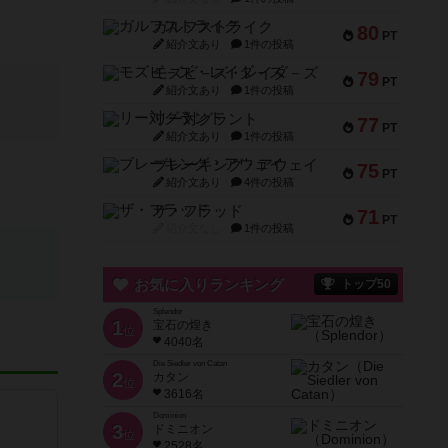
ガルフストライク
80
PT
紹介文あり
1件の投稿
モズビ－ズ・レイダ－ズ
79
PT
紹介文あり
1件の投稿
リー対グラント
77
PT
紹介文あり
1件の投稿
ブレーキング・アウェイ
75
PT
紹介文あり
4件の投稿
ザ・フラッド
71
PT
紹介文なし
1件の投稿
お気に入りランキング
トップ50
Splendor
1
宝石の煌き
位
4040名
Die Siedler von Catan
2
カタン
位
3616名
Dominion
3
ドミニオン
位
2528名