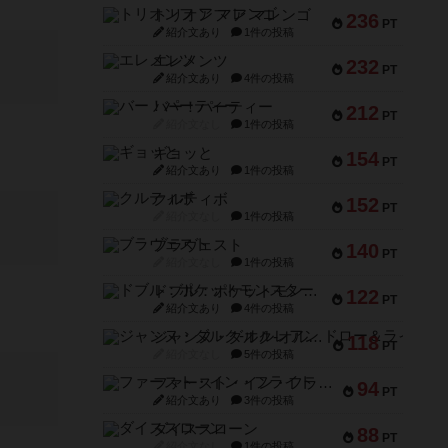
トリオンフ ア マレンゴ
236
PT
紹介文あり
1件の投稿
エレメンツ
232
PT
紹介文あり
4件の投稿
バー！パーティー
212
PT
紹介文なし
1件の投稿
ギョッと
154
PT
紹介文あり
1件の投稿
クルティボ
152
PT
紹介文なし
1件の投稿
ブラヴェスト
140
PT
紹介文なし
1件の投稿
ドブル：ポケットモンスター
122
PT
紹介文あり
4件の投稿
ジャンヌ・ダルク-オルレアン ドロー＆ライト
118
PT
紹介文なし
5件の投稿
ファースト・イン・フライト
94
PT
紹介文あり
3件の投稿
ダイススローン
88
PT
紹介文なし
1件の投稿