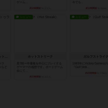
ゲーム...
今でも...
約10時間前
by おとん
約12時間前
by tamio
レビュー
レビュー
チケットトゥライド / チケットトゥライドアメリカ
ホットストリーク
ガルフストライ
ケラ
星7軽〜中量級を中心にプレイする
1983年にVictory Game
からど
ゲーマーの感想です。ボードゲーム
『Gulf Strik...
会にて...
約23時間前
by Chaco
約23時間前
by おとん