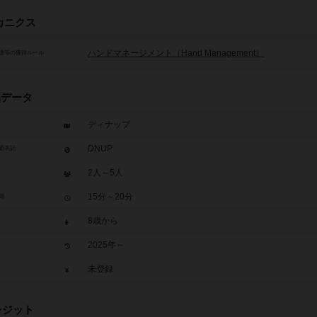
カニクス
ハンドマネージメント（Hand Management）
源等の獲得ルール
品データ
ディナップ
DNUP
題表記
2人～5人
15分～20分
間
8歳から
2025年～
未登録
レジット