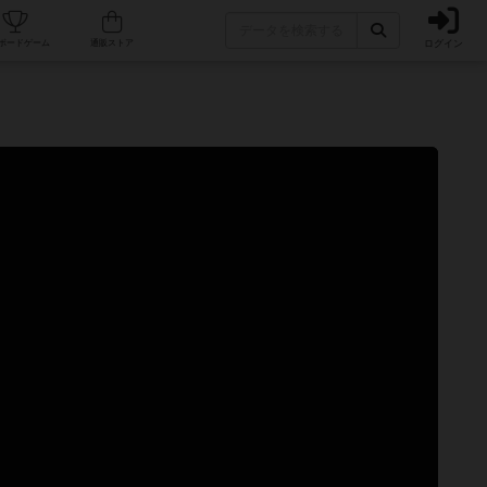
ログイン
カフェ/店舗
人気ボードゲーム
通販ストア