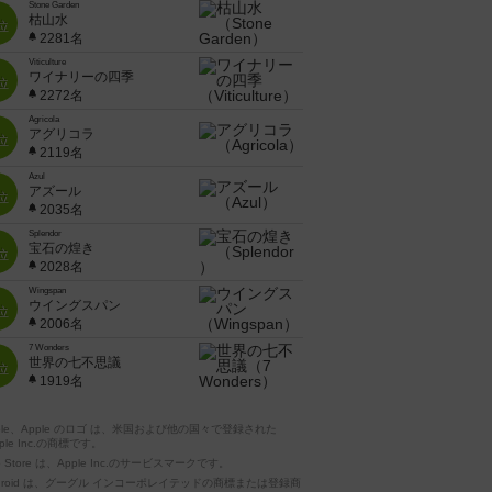
Stone Garden
枯山水
位
2281名
Viticulture
ワイナリーの四季
位
2272名
Agricola
アグリコラ
位
2119名
Azul
アズール
位
2035名
Splendor
宝石の煌き
位
2028名
Wingspan
ウイングスパン
位
2006名
7 Wonders
世界の七不思議
位
1919名
pple、Apple のロゴ は、米国および他の国々で登録された
ple Inc.の商標です。
p Store は、Apple Inc.のサービスマークです。
ndroid は、グーグル インコーポレイテッドの商標または登録商