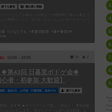
3
誰でも参加
連れ添い登録
別イベントとして13時から22時までの長時間！昼から夜まで
4
ームの相席イベント「1日ずっといっしょにボードゲームで
5
歓迎
#どなたでも
#初参加歓迎
#途中参加OK
けOK
6
7
22
2
10:00～18:00
曜日
8
00～🍀第43回 日暮里ボドゲ会🍀
初心者・初参加 大歓迎】
9
島駅」徒歩2分、山手線「日暮里駅」徒歩10分
誰でも参加
※A
Ap
開催します🌟 ★ボードゲームで楽しく遊ぼう！ 🔰未経験
※Ap
ちんといたします。 🎲ボードゲーム持ち込み歓迎。も
※A