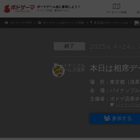
ボードゲーム会に参加しよう！
イベント作成・参加サービス
データベース
検
ボドゲーマTOP
ボードゲーム会/イベント情報
東京都のボードゲーム会
2025
4
24
終了
年
月
日
本日は相席デ
場 所：
東京都（浅草
会 場：
パイナップル
主催者：
ボドゲ店長＠
パイナップル
参加する