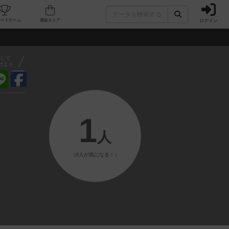
ログイン
フェ/店舗
人気ボードゲーム
通販ストア
アして
げよう
1
人
（0人が気になる！）