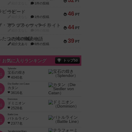
52
PT
紹介文なし
1件の投稿
ラピード
46
PT
紹介文なし
1件の投稿
ザ・フラッフィー・ライト
44
PT
紹介文なし
0件の投稿
ふたつの城の物語
39
PT
紹介文あり
6件の投稿
お気に入りランキング
トップ50
Splendor
宝石の煌き
位
4040名
Die Siedler von Catan
カタン
位
3616名
Dominion
ドミニオン
位
2528名
Battle Line
バトルライン
位
2377名
Terraforming Mars