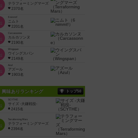
テラフォーミングマーズ
位
2370名
6 nimmt!
ニムト
位
2201名
Carcassonne
カルカソンヌ
位
2190名
Wingspan
ウイングスパン
位
2149名
Azul
アズール
位
1903名
興味ありランキング
トップ50
SCYTHE
サイズ -大鎌戦役-
位
2415名
Terraforming Mars
テラフォーミングマーズ
位
2394名