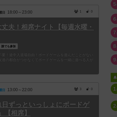
5
1
0
18:00～23:00
曜日
6
大丈夫！相席ナイト【毎週水曜・
7
8
誰でも参加
不要！途中入退場自由！ボードゲームを遊んだことがない
9
友達の都合がつかなくてボードゲームを一緒に遊べる人が
1
3
0
13:00～22:00
曜日
3時「1日ずっといっしょにボードゲ
2
」【相席】