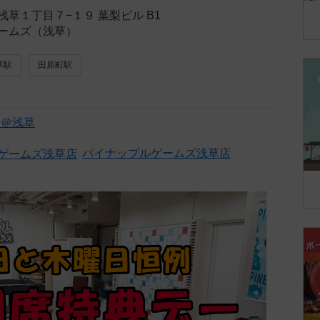
草１丁目７−１９ 葉梨ビル B1
ームズ（浅草）
草駅
田原町駅
長＠浅草
パイナップルゲームズ浅草店