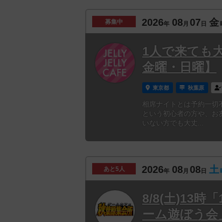
2026
08
07
金
募集中
年
月
日
1人で来ても
金曜・日曜】
東京都
秋葉原
相席ナイトとは予約一切
という初心者の方や、お
いない方でも大丈...
2026
08
08
土
あと
5人
年
月
日
8/8(土)1
ーム遊ぼう会