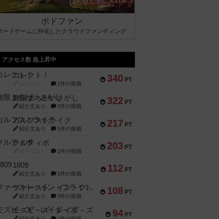
ボドファン
ボードゲームに特化したクラウドファンディング
アクセス数 急上昇中
コレクト！
340
PT
紹介文なし
1件の投稿
無限まちがいさがし
322
PT
紹介文あり
2件の投稿
ガルフストライク
217
PT
紹介文あり
1件の投稿
クルティボ
203
PT
紹介文なし
1件の投稿
1809
112
PT
紹介文あり
1件の投稿
ファースト・イン・フライト
108
PT
紹介文あり
3件の投稿
モズビ－ズ・レイダ－ズ
94
PT
紹介文あり
1件の投稿