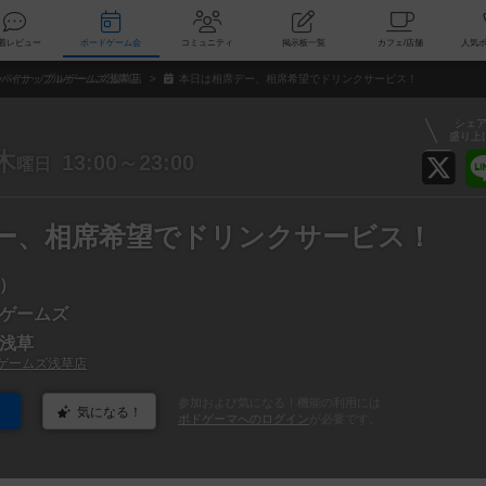
索
新着レビュー
ボードゲーム会
コミュニティ
掲示板一覧
カ
パイナップルゲームズ浅草店
本日は相席デー、相席希望でドリンクサービス！
シェ
盛り上
木
13:00～23:00
曜日
ー、相席希望でドリンクサービス！
）
ゲームズ
浅草
ゲームズ浅草店
参加および気になる！機能の利用には
気になる！
ボドゲーマへのログイン
が必要です。