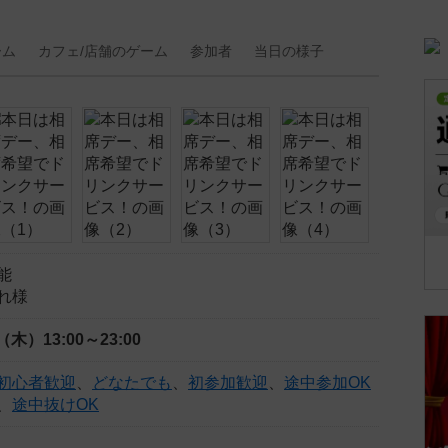
ーム
カフェ/
店舗の
ゲーム
参加者
当日の
様子
能
れ様
日（木）
13:00～23:00
初心者歓迎
、
どなたでも
、
初参加歓迎
、
途中参加OK
、
途中抜けOK