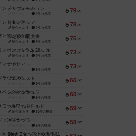
テンプテーション
79
PT
紹介文なし
2件の投稿
インドネシア
78
PT
紹介文あり
2件の投稿
宵と暁の呪文書
75
PT
紹介文あり
8件の投稿
リスボン・トラム 28
73
PT
紹介文あり
9件の投稿
アマナイト
73
PT
紹介文なし
1件の投稿
ブラヴェスト
66
PT
紹介文なし
1件の投稿
スペクタキュラー
60
PT
紹介文なし
1件の投稿
スモールワールド
59
PT
紹介文あり
13件の投稿
ギャンブラー
58
PT
紹介文なし
2件の投稿
Bitter End ブタペスト救出作戦