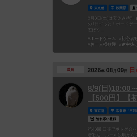
東京都
秋葉原
8月8日(土)は夏休み特
の1日ずっと！ボードゲ
遊ぼう...
#ボードゲーム
#初心者
#お一人様歓迎
#途中抜
2026
08
09
日
満員
年
月
日
8/9(日)10:
【500円】【
東京都
常磐線「三河
連れ添い登録
第43回 日暮里ボドゲ会を
者歓迎。ルール説明からき