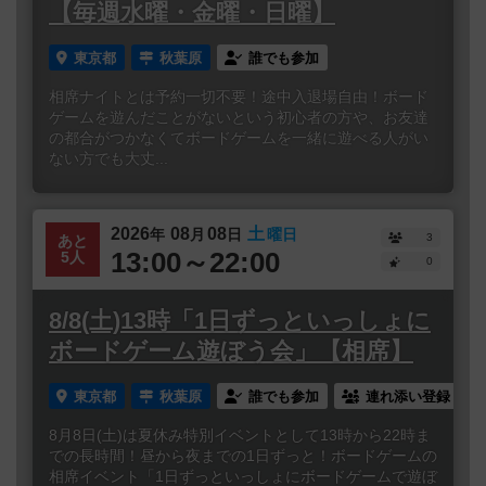
【毎週水曜・金曜・日曜】
東京都
秋葉原
誰でも参加
相席ナイトとは予約一切不要！途中入退場自由！ボード
ゲームを遊んだことがないという初心者の方や、お友達
の都合がつかなくてボードゲームを一緒に遊べる人がい
ない方でも大丈...
2026
08
08
土
年
月
日
曜日
3
あと
13:00～22:00
5人
0
8/8(土)13時「1日ずっといっしょに
ボードゲーム遊ぼう会」【相席】
東京都
秋葉原
誰でも参加
連れ添い登録
8月8日(土)は夏休み特別イベントとして13時から22時ま
での長時間！昼から夜までの1日ずっと！ボードゲームの
相席イベント「1日ずっといっしょにボードゲームで遊ぼ