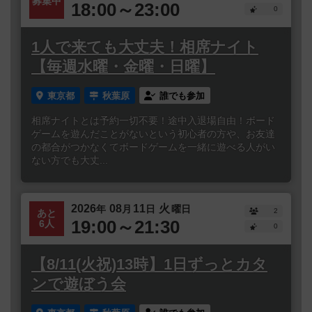
募集中
18:00～23:00
0
1人で来ても大丈夫！相席ナイト
【毎週水曜・金曜・日曜】
東京都
秋葉原
誰でも参加
相席ナイトとは予約一切不要！途中入退場自由！ボード
ゲームを遊んだことがないという初心者の方や、お友達
の都合がつかなくてボードゲームを一緒に遊べる人がい
ない方でも大丈...
2026
08
11
火
年
月
日
曜日
2
あと
19:00～21:30
6人
0
【8/11(火祝)13時】1日ずっとカタ
ンで遊ぼう会