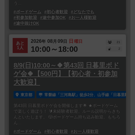
う...
#ボードゲーム
#初心者歓迎
#どなたでも
#初参加歓迎
#途中参加OK
#お一人様歓迎
#途中抜けOK
2026
08
09
日
年
月
日
曜日
21
あと
10:00～18:00
1人
2
8/9(日)10:00～🍀第43回 日暮里ボド
ゲ会🍀【500円】【初心者・初参加
大歓迎】
東京都
常磐線「三河島駅」徒歩2分、山手線「日暮里駅」徒
第43回 日暮里ボドゲ会を開催します🌟 ★ボードゲーム
で楽しく遊ぼう！ 🔰未経験者歓迎。ルール説明からきち
んといたします。 🎲ボードゲーム持ち込み歓迎。もちろ
ん...
#ボードゲーム
#初心者歓迎
#お一人様歓迎