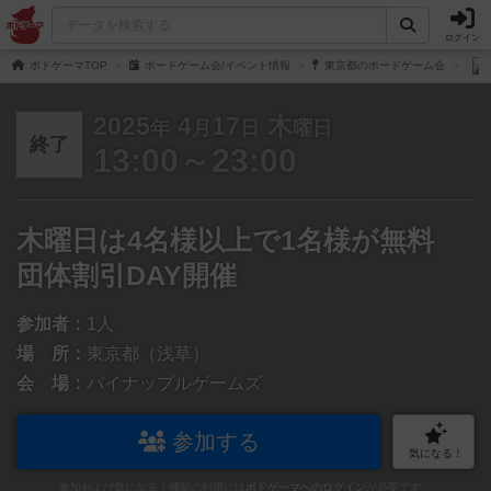
ログイン
ボドゲーマTOP
ボードゲーム会/イベント情報
東京都のボードゲーム会
2025
4
17
木
年
月
日
曜日
終了
13:00～23:00
木曜日は4名様以上で1名様が無料
団体割引DAY開催
参加者：
1人
場 所：
東京都（浅草）
会 場：
パイナップルゲームズ
参加する
気になる！
参加および気になる！機能の利用には
ボドゲーマへのログイン
が必要です。