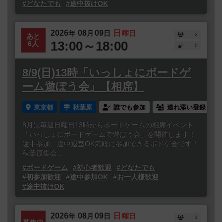
#どなたでも
#途中抜けOK
2026
08
09
日
年
月
日
曜日
2
あと
13:00～18:00
6人
0
8/9(日)13時「いっしょにボードゲ
ーム遊ぼう会」【相席】
東京都
秋葉原
誰でも参加
連れ添い登録
8月は毎週日曜日13時からボードゲームの相席イベント
「いっしょにボードゲームで遊ぼう会」を開催します！
途中参加、途中退室OK気軽に参加できるボドゲ会です！
秋葉原集会...
#ボードゲーム
#初心者歓迎
#どなたでも
#初参加歓迎
#途中参加OK
#お一人様歓迎
#途中抜けOK
2026
08
09
日
年
月
日
曜日
1