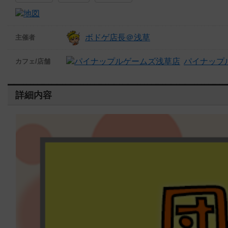
ボドゲ店長＠浅草
主催者
パイナップ
カフェ/店舗
詳細内容