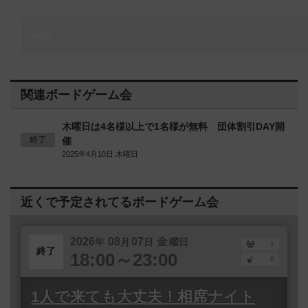
関連ボードゲーム会
木曜日は4名様以上で1名様が無料 団体割引DAY開
終了
催
2025年4月10日 木曜日
近くで予定されてるボードゲーム会
2026
08
07
金
年
月
日
曜日
1
終了
18:00～23:00
0
1人で来ても大丈夫！相席ナイト