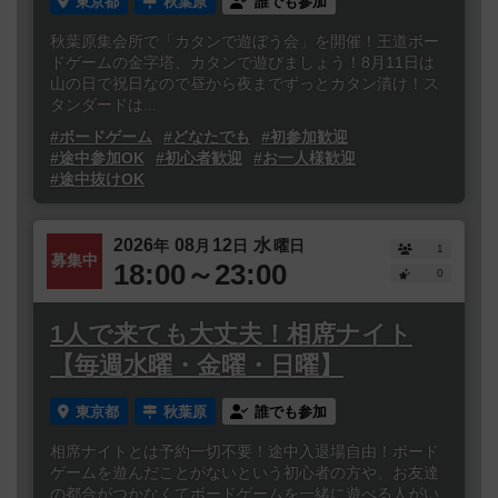
東京都
秋葉原
誰でも参加
秋葉原集会所で「カタンで遊ぼう会」を開催！王道ボー
ドゲームの金字塔、カタンで遊びましょう！8月11日は
山の日で祝日なので昼から夜までずっとカタン漬け！ス
タンダードは...
#ボードゲーム
#どなたでも
#初参加歓迎
#途中参加OK
#初心者歓迎
#お一人様歓迎
#途中抜けOK
2026
08
12
水
年
月
日
曜日
1
募集中
18:00～23:00
0
1人で来ても大丈夫！相席ナイト
【毎週水曜・金曜・日曜】
東京都
秋葉原
誰でも参加
相席ナイトとは予約一切不要！途中入退場自由！ボード
ゲームを遊んだことがないという初心者の方や、お友達
の都合がつかなくてボードゲームを一緒に遊べる人がい