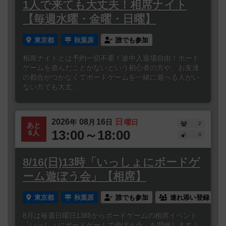
1人で来ても大丈夫！相席ナイト
【毎週水曜・金曜・日曜】
東京都
秋葉原
誰でも参加
相席ナイトとは予約一切不要！途中入退場自由！ボード
ゲームを遊んだことがないという初心者の方や、お友達
の都合がつかなくてボードゲームを一緒に遊べる人がい
ない方でも大丈...
2026
08
16
日
年
月
日
曜日
2
あと
13:00～18:00
6人
0
8/16(日)13時「いっしょにボードゲ
ーム遊ぼう会」【相席】
東京都
秋葉原
誰でも参加
連れ添い登録
8月は毎週日曜日13時からボードゲームの相席イベント
「いっしょにボードゲームで遊ぼう会」を開催します！