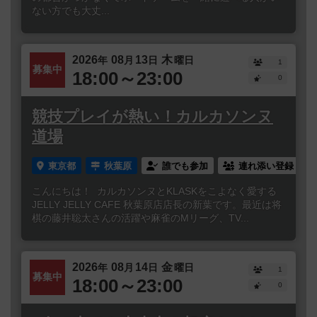
ない方でも大丈...
2026
08
13
木
年
月
日
曜日
1
募集中
18:00～23:00
0
競技プレイが熱い！カルカソンヌ
道場
東京都
秋葉原
誰でも参加
連れ添い登録
こんにちは！ カルカソンヌとKLASKをこよなく愛する
JELLY JELLY CAFE 秋葉原店店長の新葉です。最近は将
棋の藤井聡太さんの活躍や麻雀のMリーグ、TV...
2026
08
14
金
年
月
日
曜日
1
募集中
18:00～23:00
0