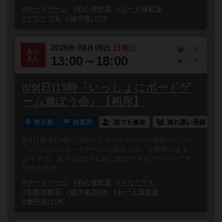
#ボードゲーム
#初心者歓迎
#お一人様歓迎
#どなたでも
#途中抜けOK
2026
08
09
日
年
月
日
曜日
2
あと
13:00～18:00
6人
0
8/9(日)13時「いっしょにボードゲ
ーム遊ぼう会」【相席】
東京都
秋葉原
誰でも参加
連れ添い登録
8月は毎週日曜日13時からボードゲームの相席イベント
「いっしょにボードゲームで遊ぼう会」を開催します！
途中参加、途中退室OK気軽に参加できるボドゲ会です！
秋葉原集会...
#ボードゲーム
#初心者歓迎
#どなたでも
#初参加歓迎
#途中参加OK
#お一人様歓迎
#途中抜けOK