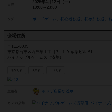
2025年4月12日（土）
日時
18:00～23:00
ボードゲーム
、
初心者歓迎
、
初参加歓迎
、
タグ
会場住所
〒111-0035
東京都台東区西浅草１丁目７−１９ 葉梨ビル B1
パイナップルゲームズ（浅草）
稲荷町駅
浅草駅
田原町駅
ボドゲ店長＠浅草
主催者
パイナップ
カフェ/店舗