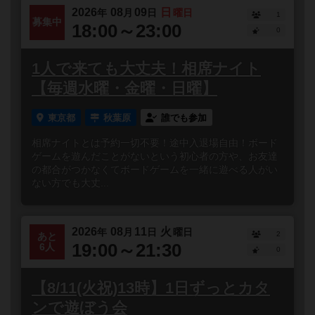
2026
08
09
日
年
月
日
曜日
1
募集中
18:00～23:00
0
1人で来ても大丈夫！相席ナイト
【毎週水曜・金曜・日曜】
東京都
秋葉原
誰でも参加
相席ナイトとは予約一切不要！途中入退場自由！ボード
ゲームを遊んだことがないという初心者の方や、お友達
の都合がつかなくてボードゲームを一緒に遊べる人がい
ない方でも大丈...
2026
08
11
火
年
月
日
曜日
2
あと
19:00～21:30
6人
0
【8/11(火祝)13時】1日ずっとカタ
ンで遊ぼう会