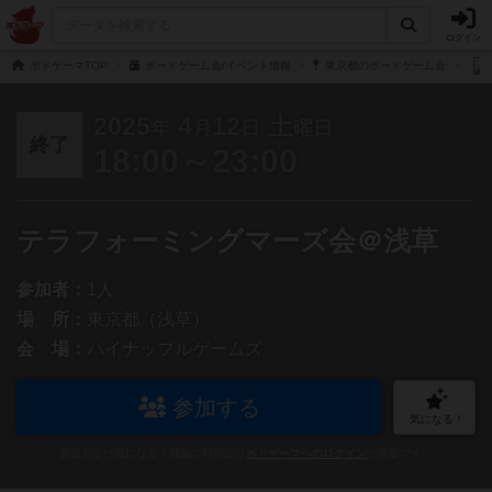
ログイン
ボドゲーマTOP
ボードゲーム会/イベント情報
東京都のボードゲーム会
2025
4
12
土
年
月
日
曜日
終了
18:00～23:00
テラフォーミングマーズ会＠浅草
参加者：
1人
場 所：
東京都（浅草）
会 場：
パイナップルゲームズ
参加する
気になる！
参加および気になる！機能の利用には
ボドゲーマへのログイン
が必要です。