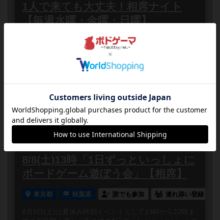
1人で来ても大丈夫！相席ナイト
【毎週水曜・金曜・日曜】
東京都
秋葉原
誰でも参加
相席ナイトとは予約一切不要！途中入退場自由！ボード
ゲームを遊んだことがないという初心者の方や、お友達
の都合がつかなくてボードゲームを一緒に遊べる人がい
ない方でも大丈...
2026
08
08
土
年
月
日
曜日
3
あと
13:00～22:00
5人
0
8/8(土)13時「1日ずっといっしょに
ボードゲーム遊ぼう会」【相席】
東京都
秋葉原
誰でも参加
連れ添い登録
8月8日(土)は夏休み特別イベントとして13時から22時ま