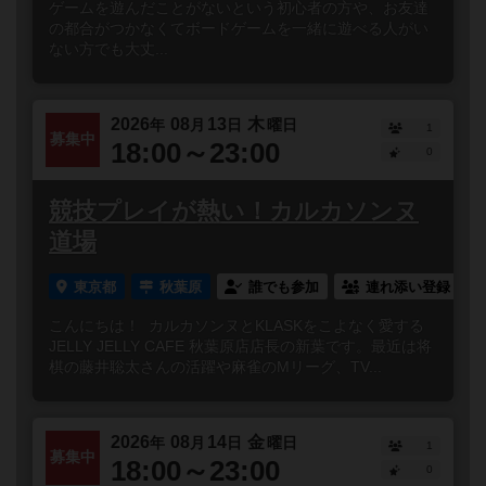
ゲームを遊んだことがないという初心者の方や、お友達
の都合がつかなくてボードゲームを一緒に遊べる人がい
ない方でも大丈...
2026
08
13
木
年
月
日
曜日
1
募集中
18:00～23:00
0
競技プレイが熱い！カルカソンヌ
道場
東京都
秋葉原
誰でも参加
連れ添い登録
こんにちは！ カルカソンヌとKLASKをこよなく愛する
JELLY JELLY CAFE 秋葉原店店長の新葉です。最近は将
棋の藤井聡太さんの活躍や麻雀のMリーグ、TV...
2026
08
14
金
年
月
日
曜日
1
募集中
18:00～23:00
0