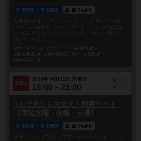
東京都
秋葉原
誰でも参加
秋葉原集会所で「カタンで遊ぼう会」を開催！王道ボー
ドゲームの金字塔、カタンで遊びましょう！8月11日は
山の日で祝日なので昼から夜までずっとカタン漬け！ス
タンダードは...
#ボードゲーム
#どなたでも
#初参加歓迎
#途中参加OK
#初心者歓迎
#お一人様歓迎
#途中抜けOK
2026
08
12
水
年
月
日
曜日
1
募集中
18:00～23:00
0
1人で来ても大丈夫！相席ナイト
【毎週水曜・金曜・日曜】
東京都
秋葉原
誰でも参加
相席ナイトとは予約一切不要！途中入退場自由！ボード