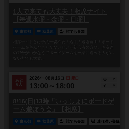
1人で来ても大丈夫！相席ナイト
【毎週水曜・金曜・日曜】
東京都
秋葉原
誰でも参加
相席ナイトとは予約一切不要！途中入退場自由！ボード
ゲームを遊んだことがないという初心者の方や、お友達
の都合がつかなくてボードゲームを一緒に遊べる人がい
ない方でも大丈...
2026
08
16
日
年
月
日
曜日
2
あと
13:00～18:00
6人
0
8/16(日)13時「いっしょにボードゲ
ーム遊ぼう会」【相席】
東京都
秋葉原
誰でも参加
連れ添い登録