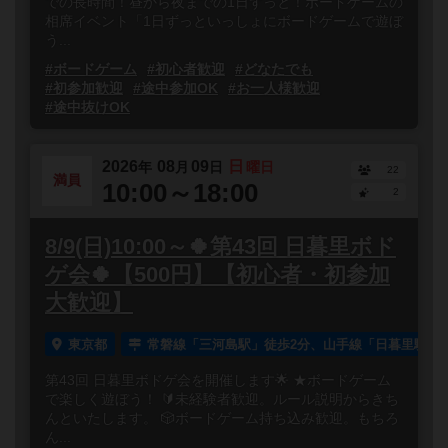
での長時間！昼から夜までの1日ずっと！ボードゲームの
相席イベント「1日ずっといっしょにボードゲームで遊ぼ
う...
#ボードゲーム
#初心者歓迎
#どなたでも
#初参加歓迎
#途中参加OK
#お一人様歓迎
#途中抜けOK
2026
08
09
日
年
月
日
曜日
22
満員
10:00～18:00
2
8/9(日)10:00～🍀第43回 日暮里ボド
ゲ会🍀【500円】【初心者・初参加
大歓迎】
東京都
常磐線「三河島駅」徒歩2分、山手線「日暮里駅」徒
第43回 日暮里ボドゲ会を開催します🌟 ★ボードゲーム
で楽しく遊ぼう！ 🔰未経験者歓迎。ルール説明からきち
んといたします。 🎲ボードゲーム持ち込み歓迎。もちろ
ん...