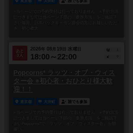
東京都
大井町
誰でも参加
※当ページでの予約受付は行っておりません。※予約方法
につきましては当ページ下部の「参加方法」をご確認下
さい毎月、日本バックギャモン協会の方にお越しいただ
き、初心者大...
2026
08
19
水
年
月
日
曜日
1
あと
18:00～22:00
3人
0
Popcorns* ラッツ・オブ・ウィス
ター会 ※初心者・おひとり様大歓
迎！！
東京都
大井町
誰でも参加
※当ページでの予約受付は行っておりません。※予約方法
につきましては当ページ下部の「参加方法」をご確認下
さいPopcorns*で『ラッツ・オブ・ウィスター会』を開
催い...