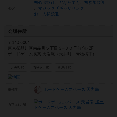
初心者歓迎
、
どなたでも
、
初参加歓迎
、
マジックザギャザリング
、
タグ
お一人様歓迎
会場住所
〒140-0004
東京都品川区南品川５丁目３−３０ TKビル 2F
ボードゲーム喫茶 天岩庵（大井町・青物横丁）
大井町駅
青物横丁駅
新馬場駅
ボードゲームスペース 天岩庵
主催者
ボー
カフェ/店舗
ドゲームスペース 天岩庵