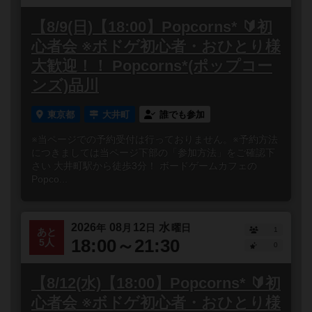
【8/9(日)【18:00】Popcorns* 🔰初
心者会 ※ボドゲ初心者・おひとり様
大歓迎！！ Popcorns*(ポップコー
ンズ)品川
東京都
大井町
誰でも参加
※当ページでの予約受付は行っておりません。※予約方法
につきましては当ページ下部の「参加方法」をご確認下
さい 大井町駅から徒歩3分！ ボードゲームカフェの
Popco...
2026
08
12
水
年
月
日
曜日
1
あと
18:00～21:30
5人
0
【8/12(水)【18:00】Popcorns* 🔰初
心者会 ※ボドゲ初心者・おひとり様