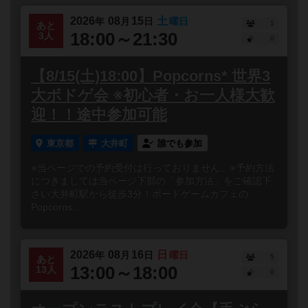
2026
08
15
土
年
月
日
曜日
1
あと
18:00～21:30
3人
0
【8/15(土)18:00】Popcorns* 世界3
大ボドゲ会 ※初心者・お一人様大歓
迎！！途中参加可能
東京都
大井町
誰でも参加
※当ページでの予約受付は行っておりません。※予約方法
につきましては当ページ下部の「参加方法」をご確認下
さい大井町駅から徒歩3分！ボードゲームカフェの
Popcorns...
2026
08
16
日
年
月
日
曜日
5
あと
13:00～18:00
13人
0