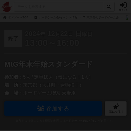
ログイン
ボドゲーマTOP
ボードゲーム会/イベント情報
東京都のボードゲーム会
2024
12
22
日
年
月
日
曜日
終了
13:00～16:00
MtG年末年始スタンダード
参加者：
5人 / 定員18人（気になる！1人）
場 所：
東京都（大井町・青物横丁）
会 場：
ボードゲーム喫茶 天岩庵
参加する
気になる！
参加および気になる！機能の利用には
ボドゲーマへのログイン
が必要です。