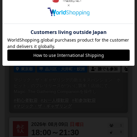
2026
08
09
日
年
月
日
曜日
3
終了
13:00～17:00
1
MtG 『ホビット』 プレリリース・
日曜昼の部【初心者・未経験者とも
歓迎】
東京都
品川区・大井町・鮫洲
誰でも参加
連
マジック・ザ・ギャザリングの新エキスパンション「ホ
ビット」のプレリリースがついに襲来！店頭にて、
Magic: The Gathering Companionを操作し...
#初心者歓迎
#お一人様歓迎
#初参加歓迎
#マジック・ザ・ギャザリング
2026
08
09
日
年
月
日
曜日
1
あと
18:00～21:30
5人
0