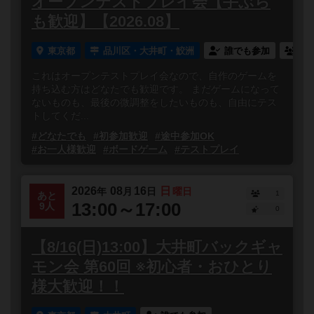
オープンテストプレイ会【手ぶら
も歓迎】【2026.08】
東京都
品川区・大井町・鮫洲
誰でも参加
連
これはオープンテストプレイ会なので、自作のゲームを
持ち込む方はどなたでも歓迎です。 まだゲームになって
ないものも、最後の微調整をしたいものも、自由にテス
トしてくだ...
#どなたでも
#初参加歓迎
#途中参加OK
#お一人様歓迎
#ボードゲーム
#テストプレイ
2026
08
16
日
年
月
日
曜日
1
あと
13:00～17:00
9人
0
【8/16(日)13:00】大井町バックギャ
モン会 第60回 ※初心者・おひとり
様大歓迎！！