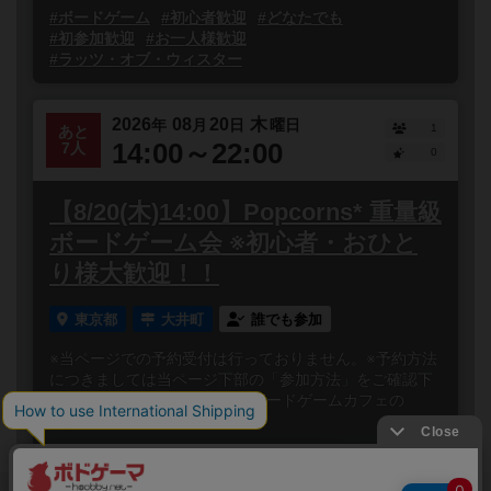
#ボードゲーム
#初心者歓迎
#どなたでも
#初参加歓迎
#お一人様歓迎
#ラッツ・オブ・ウィスター
2026
08
20
木
年
月
日
曜日
1
あと
14:00～22:00
7人
0
【8/20(木)14:00】Popcorns* 重量級
ボードゲーム会 ※初心者・おひと
り様大歓迎！！
東京都
大井町
誰でも参加
※当ページでの予約受付は行っておりません。※予約方法
につきましては当ページ下部の「参加方法」をご確認下
さい 大井町駅から徒歩3分！ ボードゲームカフェの
Popco...
閉じる