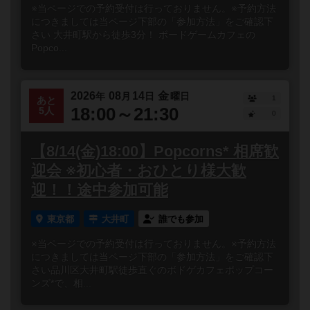
※当ページでの予約受付は行っておりません。※予約方法
につきましては当ページ下部の「参加方法」をご確認下
さい 大井町駅から徒歩3分！ ボードゲームカフェの
Popco...
2026
08
14
金
年
月
日
曜日
1
あと
18:00～21:30
5人
0
【8/14(金)18:00】Popcorns* 相席歓
迎会 ※初心者・おひとり様大歓
迎！！途中参加可能
東京都
大井町
誰でも参加
※当ページでの予約受付は行っておりません。※予約方法
につきましては当ページ下部の「参加方法」をご確認下
さい品川区大井町駅徒歩直ぐのボドゲカフェポップコー
ンズ*で、相...