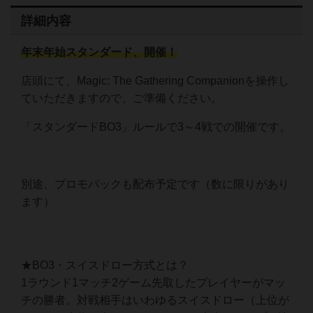
詳細内容
年末年始スタンダード、開催！
店頭にて、Magic: The Gathering Companionを操作し
ていただきますので、ご準備ください。
「スタンダードBO3」ルールで3～4戦での開催です。
別途、プロモパックも配布予定です（数に限りがあり
ます）
★BO3・スイスドロー方式とは？
1ラウンド1マッチ2ゲーム先取したプレイヤーがマッ
チの勝者。対戦相手はいわゆるスイスドロー（上位が