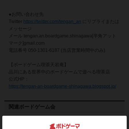
●お問い合わせ先
Twitter
https://twitter.com/tengan_an
にリプライまたは
メッセージ
メール tengan.an.boardgame.shinagawa[半角アット
マーク]gmail.com
電話番号 050-1301-6187 (当店営業時間中のみ)
【ボードゲーム喫茶天岩庵】
品川にある世界中のボードゲームで遊べる喫茶店
公式HP：
https://tengan-an-boardgame-shinagawa.blogspot.jp/
関連ボードゲーム会
近くで予定されてるボードゲーム会