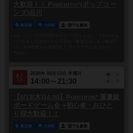
大歓迎！！ Popcorns*(ポップコー
ンズ)品川
東京都
大井町
誰でも参加
※当ページでの予約受付は行っておりません。※予約方法
につきましては当ページ下部の「参加方法」をご確認下
さい 大井町駅から徒歩3分！ ボードゲームカフェの
Popco...
2026
08
13
木
年
月
日
曜日
1
あと
14:00～21:30
7人
0
【8/13(木)14:00】Popcorns* 重量級
ボードゲーム会 ※初心者・おひと
り様大歓迎！！
東京都
大井町
誰でも参加