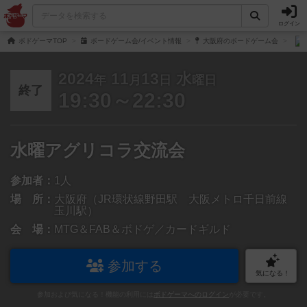
ログイン
ボドゲーマTOP
ボードゲーム会/イベント情報
大阪府のボードゲーム会
2024
11
13
水
年
月
日
曜日
終了
19:30～22:30
水曜アグリコラ交流会
参加者：
1人
場 所：
大阪府（JR環状線野田駅 大阪メトロ千日前線
玉川駅）
会 場：
MTG＆FAB＆ボドゲ／カードギルド
参加する
気になる！
参加および気になる！機能の利用には
ボドゲーマへのログイン
が必要です。