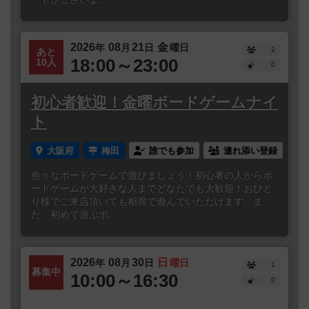
2026
08
21
金
年
月
日
曜日
2
あと
18:00～23:00
10人
0
初心者歓迎！金曜ボードゲームナイ
ト
大阪府
梅田
誰でも参加
連れ添い登録
色々なボードゲームで遊びましょう！初心者の人からボ
ードゲームが大好きな人までどなたでも大歓迎！おひと
り様でご来店頂いても相席で遊んでいただけます。ま
た、初めて遊ぶボ...
2026
08
30
日
年
月
日
曜日
1
募集中
10:00～16:30
0