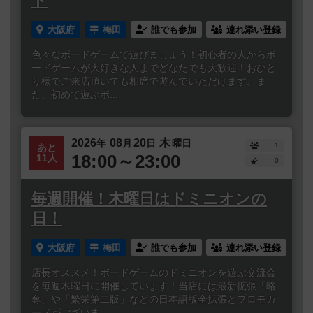
ト
大阪府
梅田
誰でも参加
連れ添い登録
色々なボードゲームで遊びましょう！初心者の人からボ
ードゲームが大好きな人までどなたでも大歓迎！おひと
り様でご来店頂いても相席で遊んでいただけます。ま
た、初めて遊ぶボ...
2026
08
20
木
年
月
日
曜日
1
あと
18:00～23:00
11人
0
毎週開催！木曜日はドミニオンの
日！
大阪府
梅田
誰でも参加
連れ添い登録
店長オススメ！ボードゲームのドミニオンを遊ぶ交流会
を毎週木曜日に開催しています！当店には最新拡張「略
奪」や「繁栄第二版」などの日本語版全拡張とプロモカ
ードがございま...