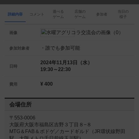
遊べる
店舗の
当日の
詳細内容
コメント
参加者
ゲーム
ゲーム
様子
画像
・誰でも参加可能
参加対象者
2024年11月13日（水）
日時
19:30～22:30
¥ 400
費用
会場住所
〒553-0006
大阪府大阪市福島区吉野３丁目８−８
MTG＆FAB＆ボドゲ／カードギルド（JR環状線野田
駅 大阪メトロ千日前線玉川駅）