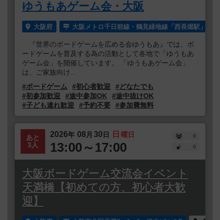
ゆうもあゲーム会・大阪
大阪府
大阪メトロ千日前線・鶴見緑地線「西長堀駅」より
『世界のボードゲームを広める会ゆうもあ』では、ボ
ードゲームを普及する為の活動として各地で「ゆうもあ
ゲーム会」を開催しています。 「ゆうもあゲーム会」
は、ご家族向け...
#ボードゲーム
#初心者歓迎
#どなたでも
#初参加歓迎
#途中参加OK
#途中抜けOK
#子ども連れ歓迎
#予約不要
#参加費無料
2026
08
30
日
年
月
日
曜日
9
あと
13:00～17:00
3人
0
大阪ボードゲーム交流会イベント
天満橋【初めての方、初心者大歓
迎】