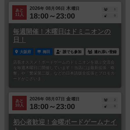
2026
08
06
木
年
月
日
曜日
1
あと
18:00～23:00
11人
0
毎週開催！木曜日はドミニオンの
日！
大阪府
梅田
誰でも参加
連れ添い登録
店長オススメ！ボードゲームのドミニオンを遊ぶ交流会
を毎週木曜日に開催しています！当店には最新拡張「略
奪」や「繁栄第二版」などの日本語版全拡張とプロモカ
ードがございま...
2026
08
07
金
年
月
日
曜日
2
あと
18:00～23:00
10人
0
初心者歓迎！金曜ボードゲームナイ