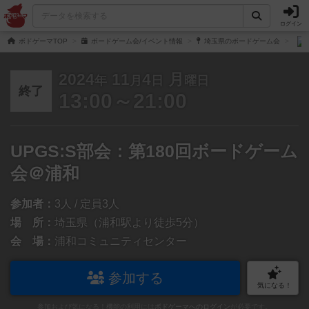
ログイン
ボドゲーマTOP
ボードゲーム会/イベント情報
埼玉県のボードゲーム会
2024
11
4
月
年
月
日
曜日
終了
13:00～21:00
UPGS:S部会：第180回ボードゲーム
会＠浦和
参加者：
3人 / 定員3人
場 所：
埼玉県（浦和駅より徒歩5分）
会 場：
浦和コミュニティセンター
参加する
気になる！
参加および気になる！機能の利用には
ボドゲーマへのログイン
が必要です。