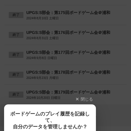
UPGS:S部会：第175回ボードゲーム会＠浦和
終了
2024年8月10日 土曜日
UPGS:S部会：第176回ボードゲーム会＠浦和
終了
2024年8月31日 土曜日
UPGS:S部会：第177回ボードゲーム会＠浦和
終了
2024年9月8日 日曜日
UPGS:S部会：第178回ボードゲーム会＠浦和
終了
2024年9月23日 月曜日
UPGS:S部会：第179回ボードゲーム会＠浦和
終了
2024年10月20日 日曜日
閉じる
Copyright (c)
ボードゲームのプレイ履歴を記録し
【ボドゲーマ】ボードゲームの総合情報サイト
て、
All rights reserved.
自分のデータを管理しませんか？