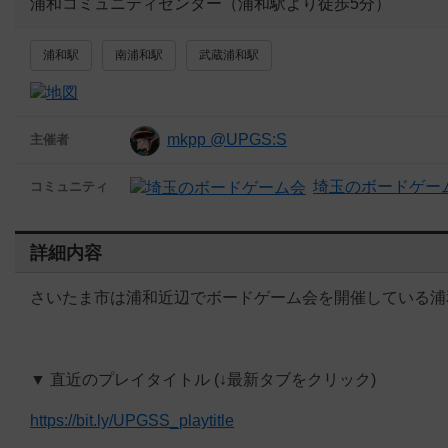
浦和コミュニティセンター（浦和駅より徒歩5分）
浦和駅
南浦和駅
武蔵浦和駅
mkpp @UPGS:S
主催者
埼玉のボードゲー
コミュニティ
詳細内容
さいたま市は浦和近辺でボードゲーム会を開催している浦和ボードゲーム部
▼ 直近のプレイタイトル (↓最新タブをクリック)
https://bit.ly/UPGSS_playtitle