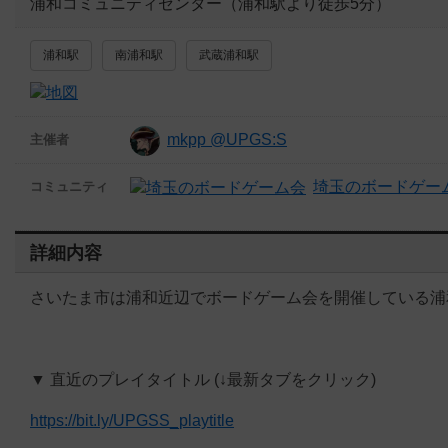
浦和コミュニティセンター（浦和駅より徒歩5分）
浦和駅
南浦和駅
武蔵浦和駅
mkpp @UPGS:S
主催者
埼玉のボードゲー
コミュニティ
詳細内容
さいたま市は浦和近辺でボードゲーム会を開催している浦和ボードゲーム部
▼ 直近のプレイタイトル (↓最新タブをクリック)
https://bit.ly/UPGSS_playtitle