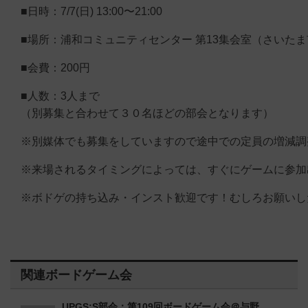
■日時：7/7(日) 13:00〜21:00
■場所：浦和コミュニティセンター 第13集会室（さいた
■会費：200円
■人数：3人まで
（別募集と合わせて３０名ほどの部会となります）
※別媒体でも募集をしていますので途中での定員の増減調
※来場されるタイミングによっては、すぐにゲームに参加
※ボドゲの持ち込み・インスト歓迎です！むしろお願いしたく！！🙇🏻
関連ボードゲーム会
UPGS:S部会：第109回ボードゲーム会＠与野