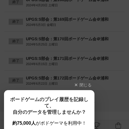
終了
2024年4月20日 土曜日
UPGS:S部会：第169回ボードゲーム会＠浦和
終了
2024年5月3日 金曜日
UPGS:S部会：第170回ボードゲーム会＠浦和
終了
2024年5月25日 土曜日
UPGS:S部会：第171回ボードゲーム会＠浦和
終了
2024年6月15日 土曜日
UPGS:S部会：第172回ボードゲーム会＠浦和
終了
2024年6月22日 土曜日
閉じる
Copyright (c)
ボードゲームのプレイ履歴を記録し
【ボドゲーマ】ボードゲームの総合情報サイト
て、
All rights reserved.
自分のデータを管理しませんか？
約75,000人
がボドゲーマを利用中！