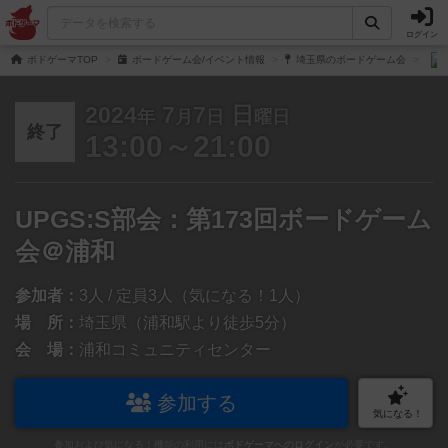
ログイン
ボドゲーマTOP
ボードゲーム会/イベント情報
埼玉県のボードゲーム会
2024
7
7
日
年
月
日
曜日
終了
13:00～21:00
UPGS:S部会：第173回ボードゲーム
会＠浦和
参加者：
3人 / 定員3人（気になる！1人）
場 所：
埼玉県（浦和駅より徒歩5分）
会 場：
浦和コミュニティセンター
参加する
気になる！
参加および気になる！機能の利用には
ボドゲーマへのログイン
が必要です。