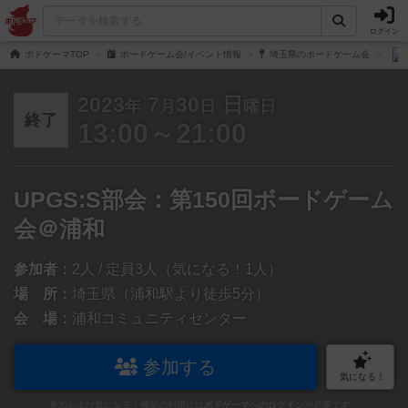
ログイン
ボドゲーマTOP
ボードゲーム会/イベント情報
埼玉県のボードゲーム会
2023
7
30
日
年
月
日
曜日
終了
13:00～21:00
UPGS:S部会：第150回ボードゲーム
会＠浦和
参加者：
2人 / 定員3人（気になる！1人）
場 所：
埼玉県（浦和駅より徒歩5分）
会 場：
浦和コミュニティセンター
参加する
気になる！
参加および気になる！機能の利用には
ボドゲーマへのログイン
が必要です。