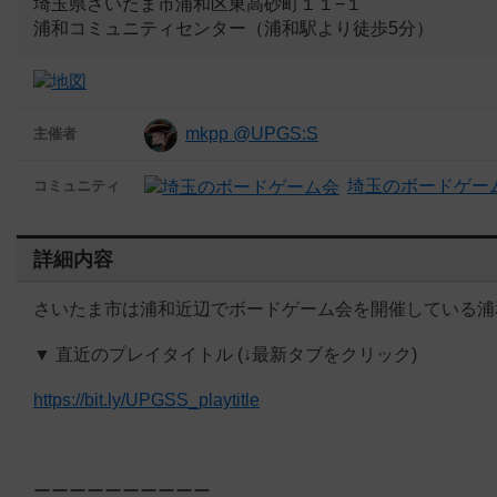
埼玉県さいたま市浦和区東高砂町１１−１
浦和コミュニティセンター（浦和駅より徒歩5分）
mkpp @UPGS:S
主催者
埼玉のボードゲー
コミュニティ
詳細内容
さいたま市は浦和近辺でボードゲーム会を開催している浦和ボードゲーム部
▼ 直近のプレイタイトル (↓最新タブをクリック)
https://bit.ly/UPGSS_playtitle
ーーーーーーーーーー