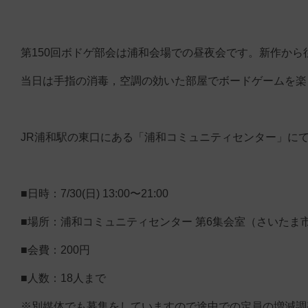
第150回ボドゲ部会は浦和会場での昼夜会です。新作から
当日は手指の消毒，空調の効いた部屋でボードゲームを楽
JR浦和駅の東口にある「浦和コミュニティセンター」に
■日時：7/30(日) 13:00〜21:00
■場所：浦和コミュニティセンター 第6集会室（さいたま
■会費：200円
■人数：18人まで
※別媒体でも募集をしていますので途中での定員の増減調