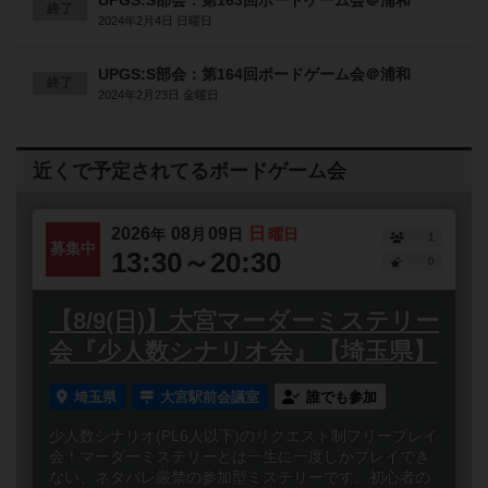
UPGS:S部会：第163回ボードゲーム会＠浦和
終了
2024年2月4日 日曜日
UPGS:S部会：第164回ボードゲーム会＠浦和
終了
2024年2月23日 金曜日
近くで予定されてるボードゲーム会
2026
08
09
日
年
月
日
曜日
1
募集中
13:30～20:30
0
【8/9(日)】大宮マーダーミステリー
会『少人数シナリオ会』【埼玉県】
埼玉県
大宮駅前会議室
誰でも参加
少人数シナリオ(PL6人以下)のリクエスト制フリープレイ
会！マーダーミステリーとは一生に一度しかプレイでき
ない、ネタバレ厳禁の参加型ミステリーです。初心者の