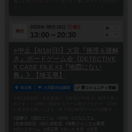
遊んで頂いた方に1つプレゼント！推しオートリカの缶バ
ッ...
2026
08
16
日
年
月
日
曜日
1
締切
13:00～20:30
0
※中止【8/16(日)】大宮『推理＆謎解
き』ボードゲーム会《DETECTIVE
X CASE FILE #3『地図にない
島』》【埼玉県】
埼玉県
大宮駅前会議室
要コミュニティ登録
今回は特別回！発売直後の《DETECTIVE X》新作で遊ぶ
回です！！※同時に開始するホール形式ですので、13:00
に集合をお願いします。終了後は推理ゲームや謎解き...
#謎解き
#脱出ゲーム
#ARG
#どなたでも
#初参加歓迎
#初心者歓迎
#無断キャンセル厳禁
#ボードゲーム
#埼玉県
#さいたま市
#大宮