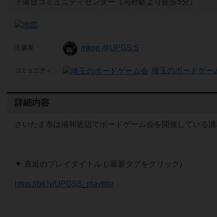
下落合コミュニティセンター（与野駅より徒歩5分）
mkpp @UPGS:S
主催者
埼玉のボードゲー
コミュニティ
詳細内容
さいたま市は浦和近辺でボードゲーム会を開催している浦和ボードゲーム部
▼ 直近のプレイタイトル (↓最新タブをクリック)
https://bit.ly/UPGSS_playtitle