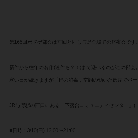
ーーーーーーーーーー
第165回ボドゲ部会は前回と同じ与野会場での昼夜会です
新作から往年の名作(迷作も？！)まで遊べるのがこの部
寒い日が続きますが手指の消毒，空調の効いた部屋でボー
JR与野駅の西口にある「下落合コミュニティセンター」
■日時：3/10(日) 13:00〜21:00