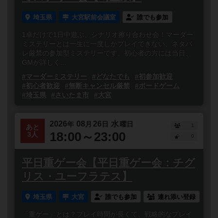
埼玉県
大宮駅前会議室
誰でも参加
1卓だけで1日中遊ぶ、シナリオ擦り合わせ会！マーダー
ミステリーとは一生に一度しかプレイできない、ネタバ
レ厳禁の参加型ミステリーです。初心者の方には当日、
GMが詳しく...
#マーダーミステリー
#どなたでも
#初参加歓迎
#初心者歓迎
#無断キャンセル厳禁
#ボードゲーム
#埼玉県
#さいたま市
#大宮
2026
08
26
水
年
月
日
曜日
1
あと
18:00～23:00
3人
0
平日重ゲー会【平日重ゲー会：チグ
リス・ユーフラテス】
埼玉県
大宮
誰でも参加
連れ添い登録
「重ゲー」とは？プレイ時間が長くて、戦略的なプレイ