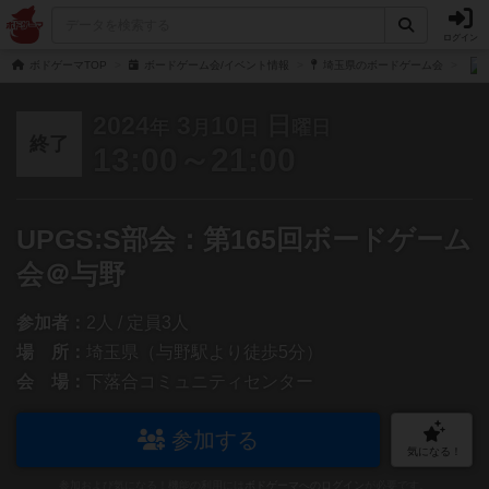
ログイン
ボドゲーマTOP
ボードゲーム会/イベント情報
埼玉県のボードゲーム会
2024
3
10
日
年
月
日
曜日
終了
13:00～21:00
UPGS:S部会：第165回ボードゲーム
会＠与野
参加者：
2人 / 定員3人
場 所：
埼玉県（与野駅より徒歩5分）
会 場：
下落合コミュニティセンター
参加する
気になる！
参加および気になる！機能の利用には
ボドゲーマへのログイン
が必要です。