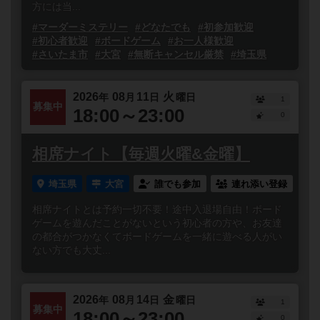
方には当...
#マーダーミステリー
#どなたでも
#初参加歓迎
#初心者歓迎
#ボードゲーム
#お一人様歓迎
#さいたま市
#大宮
#無断キャンセル厳禁
#埼玉県
2026
08
11
火
年
月
日
曜日
1
募集中
18:00～23:00
0
相席ナイト【毎週火曜&金曜】
埼玉県
大宮
誰でも参加
連れ添い登録
相席ナイトとは予約一切不要！途中入退場自由！ボード
ゲームを遊んだことがないという初心者の方や、お友達
の都合がつかなくてボードゲームを一緒に遊べる人がい
ない方でも大丈...
2026
08
14
金
年
月
日
曜日
1
募集中
18:00～23:00
0