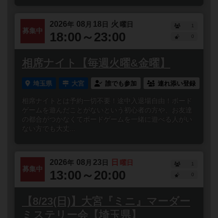
2026
08
18
火
年
月
日
曜日
1
募集中
18:00～23:00
0
相席ナイト【毎週火曜&金曜】
埼玉県
大宮
誰でも参加
連れ添い登録
相席ナイトとは予約一切不要！途中入退場自由！ボード
ゲームを遊んだことがないという初心者の方や、お友達
の都合がつかなくてボードゲームを一緒に遊べる人がい
ない方でも大丈...
2026
08
23
日
年
月
日
曜日
1
募集中
13:00～20:00
0
【8/23(日)】大宮『ミニ』マーダー
ミステリー会【埼玉県】