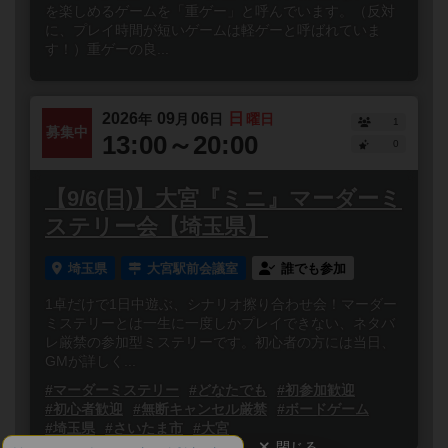
を楽しめるゲームを「重ゲー」と呼んでいます。（反対
に、プレイ時間が短いゲームは軽ゲーと呼ばれていま
す！）重ゲーの良...
2026
09
06
日
年
月
日
曜日
1
募集中
13:00～20:00
0
【9/6(日)】大宮『ミニ』マーダーミ
ステリー会【埼玉県】
埼玉県
大宮駅前会議室
誰でも参加
1卓だけで1日中遊ぶ、シナリオ擦り合わせ会！マーダー
ミステリーとは一生に一度しかプレイできない、ネタバ
レ厳禁の参加型ミステリーです。初心者の方には当日、
GMが詳しく...
#マーダーミステリー
#どなたでも
#初参加歓迎
#初心者歓迎
#無断キャンセル厳禁
#ボードゲーム
#埼玉県
#さいたま市
#大宮
閉じる