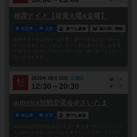
相席ナイト【毎週火曜&金曜】
埼玉県
大宮
誰でも参加
連れ添い登録
相席ナイトとは予約一切不要！途中入退場自由！ボード
ゲームを遊んだことがないという初心者の方や、お友達
の都合がつかなくてボードゲームを一緒に遊べる人がい
ない方でも大丈...
2026
08
15
土
年
月
日
曜日
9
あと
12:30～20:30
7人
0
autorica対戦交流会＠さいたま
埼玉県
大宮
誰でも参加
autorica対戦交流会@さいたま✨参加賞✨め～～～～～っ
ちゃめちゃ可愛い缶バッジを本イベントでオートリカを