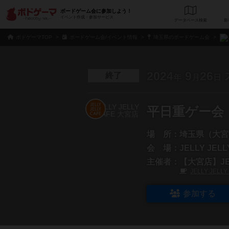
ボードゲーム会に参加しよう！
イベント作成・参加サービス
データベース
検
ボドゲーマTOP
ボードゲーム会/イベント情報
埼玉県のボードゲーム会
2024
9
26
終了
年
月
日
平日重ゲー会
場 所：
埼玉県（大宮
会 場：
JELLY JEL
主催者：
【大宮店】JEL
JELLY JELL
参加する