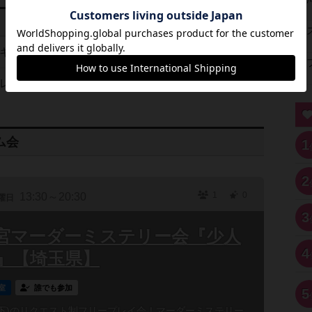
キン】
2024年9月5日 木曜日
レーション】
2024年9月19日 木曜日
ム会
1
2
1
0
13:30～20:30
曜日
3
】大宮マーダーミステリー会『少人
4
』【埼玉県】
室
誰でも参加
5
以下)のリクエスト制フリープレイ会！マーダーミステリー