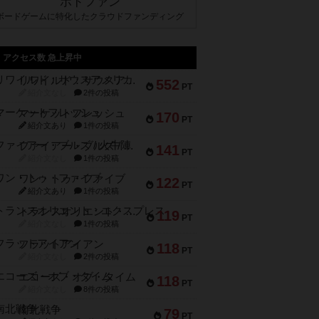
ボドファン
ボードゲームに特化したクラウドファンディング
アクセス数 急上昇中
リワイルド：サウスアメリカ
552
PT
紹介文なし
2件の投稿
マーケットフレッシュ
170
PT
紹介文あり
1件の投稿
ファイアー・ブルズ / 火牛陣
141
PT
紹介文なし
1件の投稿
ワン・トゥ・ファイブ
122
PT
紹介文あり
1件の投稿
トランスオリエント・エクスプレス
119
PT
紹介文なし
1件の投稿
フラットアイアン
118
PT
紹介文なし
2件の投稿
エコーズ・オブ・タイム
118
PT
紹介文なし
8件の投稿
南北戦争
79
PT