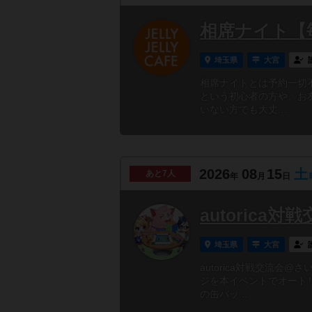
相席ナイト【
埼玉県
大宮
相席ナイトとは予約一切
という初心者の方や、お
いない方でも大丈...
2026
08
15
土
あと
7人
年
月
日
autorica
埼玉県
大宮
autorica対戦交流
ジを本イベントでオート
の缶バッ...