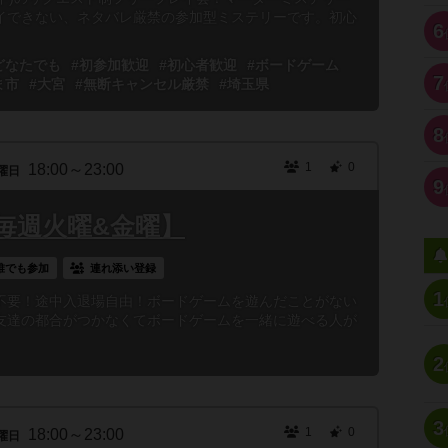
イできない、ネタバレ厳禁の参加型ミステリーです。初心
6
どなたでも
#初参加歓迎
#初心者歓迎
#ボードゲーム
7
ま市
#大宮
#無断キャンセル厳禁
#埼玉県
8
1
0
18:00～23:00
曜日
9
毎週火曜&金曜】
誰でも参加
連れ添い登録
1
不要！途中入退場自由！ボードゲームを遊んだことがない
友達の都合がつかなくてボードゲームを一緒に遊べる人が
2
3
1
0
18:00～23:00
曜日