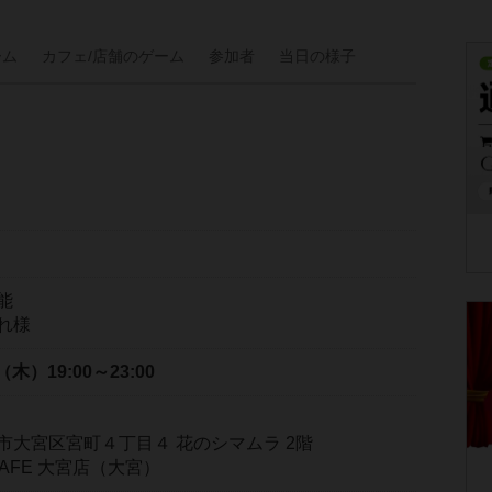
ーム
カフェ/
店舗の
ゲーム
参加者
当日の
様子
能
れ様
日（木）
19:00～23:00
市大宮区宮町４丁目４ 花のシマムラ 2階
Y CAFE 大宮店（大宮）