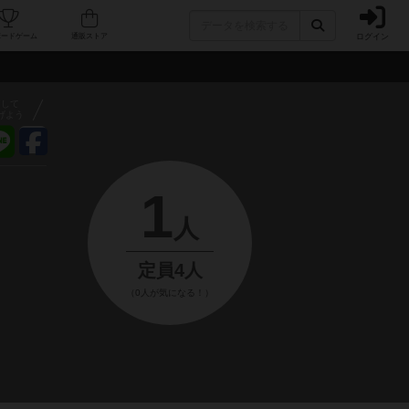
ログイン
フェ/店舗
人気ボードゲーム
通販ストア
アして
げよう
1
人
定員4人
（0人が気になる！）