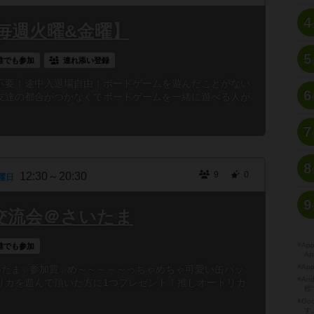
4
毎週火曜&金曜】
5
誰でも参加
連れ添い登録
不要！途中入退場自由！ボードゲームを遊んだことがない
6
友達の都合がつかなくてボードゲームを一緒に遊べる人が
7
8
9
0
12:30～20:30
曜日
9
対戦交流会＠さいたま
※A
誰でも参加
Ap
※Ap
会@さいたま✨参加賞✨め～～～～～っちゃめちゃ可愛い缶バッ
※A
リカを遊んで頂いた方に1つプレゼント！推しオートリカ
標
※Go
す