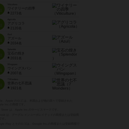
Viticulture
ワイナリーの四季
位
2273名
Agricola
アグリコラ
位
2120名
Azul
アズール
位
2034名
Splendor
宝石の煌き
位
2031名
Wingspan
ウイングスパン
位
2007名
7 Wonders
世界の七不思議
位
1921名
pple、Apple のロゴ は、米国および他の国々で登録された
ple Inc.の商標です。
p Store は、Apple Inc.のサービスマークです。
ndroid は、グーグル インコーポレイテッドの商標または登録商
です。
ogle Play とそのロゴは、Google Inc.の商標または登録商標で
。