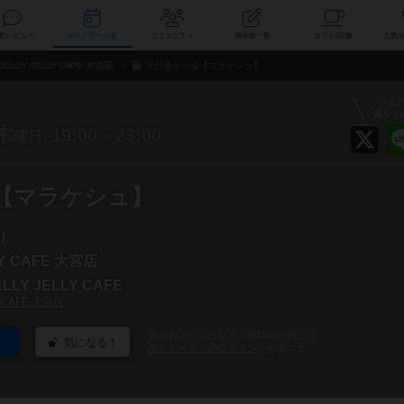
索
新着レビュー
ボードゲーム会
コミュニティ
掲示板一覧
カ
JELLY JELLY CAFE 大宮店
平日重ゲー会【マラケシュ】
シェ
盛り上
木
19:00～23:00
曜日
【マラケシュ】
）
LY CAFE 大宮店
LY JELLY CAFE
Y CAFE 大宮店
参加および気になる！機能の利用には
気になる！
ボドゲーマへのログイン
が必要です。