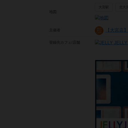
大宮駅
北大
地図
【大宮店】JE
主催者
登録先
カフェ/店舗