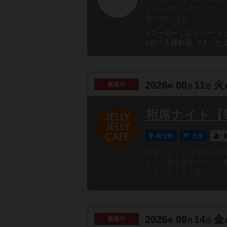
とは一生に一度しかプレ
者の方には当...
#マーダーミステリー
#
#お一人様歓迎
#さいた
2026
08
11
火
募集中
年
月
日
相席ナイト【
埼玉県
大宮
相席ナイトとは予約一切
という初心者の方や、お
いない方でも大丈...
2026
08
14
金
募集中
年
月
日