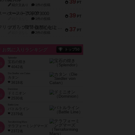
39
PT
紹介文あり
1件の投稿
スーパーストア3000
39
PT
紹介文なし
1件の投稿
フリップ７：復讐心とともに
37
PT
紹介文なし
2件の投稿
お気に入りランキング
トップ50
Splendor
宝石の煌き
位
4042名
Die Siedler von Catan
カタン
位
3618名
Dominion
ドミニオン
位
2530名
Battle Line
バトルライン
位
2379名
Terraforming Mars
テラフォーミングマーズ
位
2372名