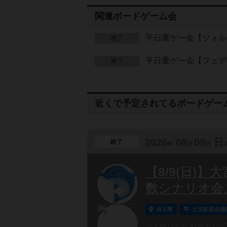
関連ボードゲーム会
平日重ゲー会【ツォル
終了
平日重ゲー会【フェデ
終了
近くで予定されてるボードゲー
2026
08
09
日
終了
年
月
日
【8/9(日)
数シナリオ会
埼玉県
大宮駅前会議
少人数シナリオ(PL6人