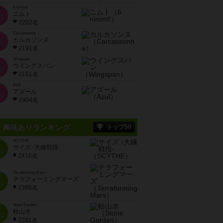
6 nimmt!
ニムト
位
2202名
Carcassonne
カルカソンヌ
位
2191名
Wingspan
ウイングスパン
位
2151名
Azul
アズール
位
1904名
興味ありランキング
トップ50
SCYTHE
サイズ -大鎌戦役-
位
2416名
Terraforming Mars
テラフォーミングマーズ
位
2395名
Stone Garden
枯山水
位
2281名