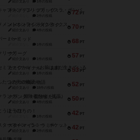
紹介文あり
1件の投稿
キャプテン・フリップ：イスラ・ボンバ
72
PT
紹介文なし
2件の投稿
メメントオンラインタクティクス
70
PT
紹介文あり
4件の投稿
パーミッド
68
PT
紹介文なし
1件の投稿
クリーグ
57
PT
紹介文あり
1件の投稿
セミファイナル ～お前はまだ生きている～
53
PT
紹介文あり
1件の投稿
ふたつの街の物語
52
PT
紹介文あり
18件の投稿
クランク! ：冒険者たち（拡張）
50
PT
紹介文あり
4件の投稿
とうほうの！
42
PT
紹介文なし
1件の投稿
スターマイン・ラミー ポケット
42
PT
紹介文あり
2件の投稿
海兵隊