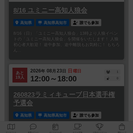
8/16 ユミニー高知人狼会
高知県
高知県高知市
誰でも参加
8/16（日）「ユミニー高知人狼会」13時より人狼イベン
トの「ユミニー高知人狼会」を開催をいたします！ 人狼
初心者大歓迎！ 途中参加、途中離脱もお気軽に！ もちろ
ん...
2026
08
23
日
年
月
日
曜日
1
あと
12:00～18:00
19人
0
260823ラミィキューブ日本選手権
予選会
高知県
高知県高知市
誰でも参加
開催日 ：2025年8月23日（日） 12:30試合開始 （会場に
は12:15までにお入りください）参加定員 ：20名レギュ