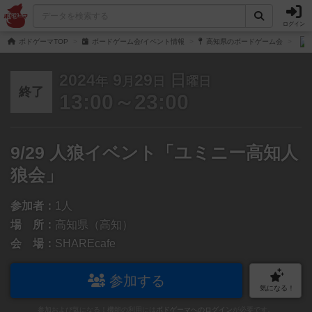
ログイン
ボドゲーマTOP
ボードゲーム会/イベント情報
高知県のボードゲーム会
2024
9
29
日
年
月
日
曜日
終了
13:00～23:00
9/29 人狼イベント「ユミニー高知人
狼会」
参加者：
1人
場 所：
高知県（高知）
会 場：
SHAREcafe
参加する
気になる！
参加および気になる！機能の利用には
ボドゲーマへのログイン
が必要です。