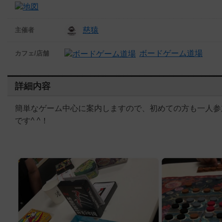
慈猿
主催者
ボードゲーム道場
カフェ/店舗
詳細内容
簡単なゲーム中心に案内しますので、初めての方も一人参
です^ ^！