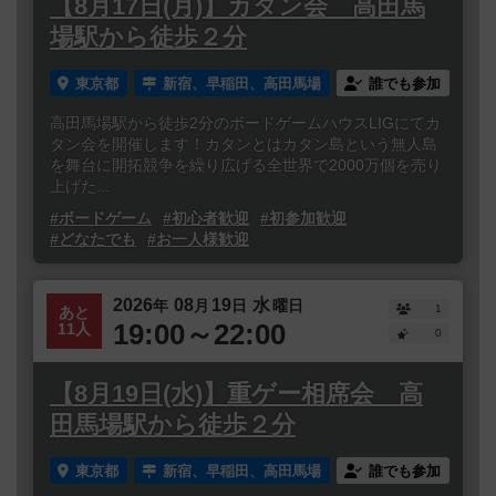
【8月17日(月)】カタン会 高田馬
場駅から徒歩２分
東京都
新宿、早稲田、高田馬場
誰でも参加
高田馬場駅から徒歩2分のボードゲームハウスLIGにてカ
タン会を開催します！カタンとはカタン島という無人島
を舞台に開拓競争を繰り広げる全世界で2000万個を売り
上げた...
#ボードゲーム
#初心者歓迎
#初参加歓迎
#どなたでも
#お一人様歓迎
2026
08
19
水
年
月
日
曜日
1
あと
19:00～22:00
11人
0
【8月19日(水)】重ゲー相席会 高
田馬場駅から徒歩２分
東京都
新宿、早稲田、高田馬場
誰でも参加