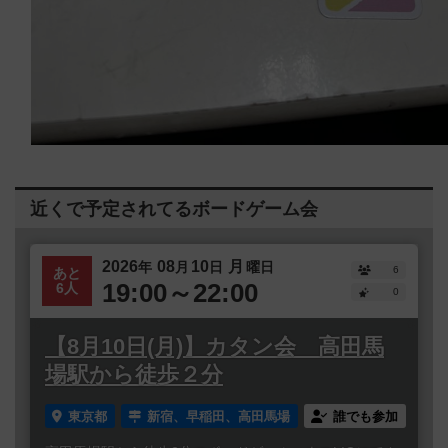
近くで予定されてるボードゲーム会
2026
08
10
月
年
月
日
曜日
6
あと
19:00～22:00
6人
0
【8月10日(月)】カタン会 高田馬
場駅から徒歩２分
東京都
新宿、早稲田、高田馬場
誰でも参加