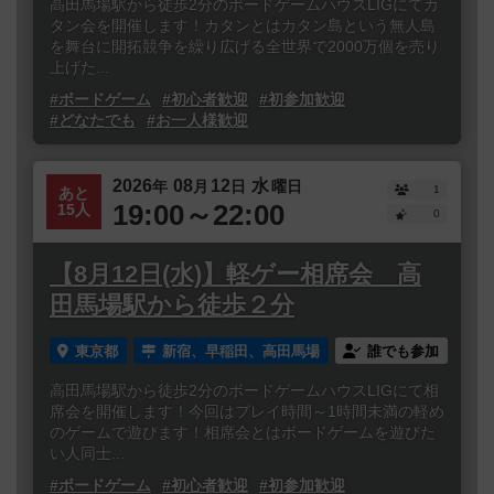
高田馬場駅から徒歩2分のボードゲームハウスLIGにてカ
タン会を開催します！カタンとはカタン島という無人島
を舞台に開拓競争を繰り広げる全世界で2000万個を売り
上げた...
#ボードゲーム
#初心者歓迎
#初参加歓迎
#どなたでも
#お一人様歓迎
2026
08
12
水
年
月
日
曜日
1
あと
19:00～22:00
15人
0
【8月12日(水)】軽ゲー相席会 高
田馬場駅から徒歩２分
東京都
新宿、早稲田、高田馬場
誰でも参加
高田馬場駅から徒歩2分のボードゲームハウスLIGにて相
席会を開催します！今回はプレイ時間～1時間未満の軽め
のゲームで遊びます！相席会とはボードゲームを遊びた
い人同士...
#ボードゲーム
#初心者歓迎
#初参加歓迎