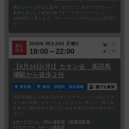
簡単なゲーム中心に案内しますので、初めての方も一人
参加も安心して参加可能です^ ^！ボードゲーム は、
1000個近く有ります。ボードゲーム の持ち込みも歓迎で
す！！...
2026
08
24
月
年
月
日
曜日
1
あと
19:00～22:00
11人
0
【8月24日(月)】カタン会 高田馬
場駅から徒歩２分
東京都
新宿、早稲田、高田馬場
誰でも参加
高田馬場駅から徒歩2分のボードゲームハウスLIGにてカ
タン会を開催します！カタンとはカタン島という無人島
を舞台に開拓競争を繰り広げる全世界で2000万個を売り
上げた...
#ボードゲーム
#初心者歓迎
#初参加歓迎
#どなたでも
#お一人様歓迎