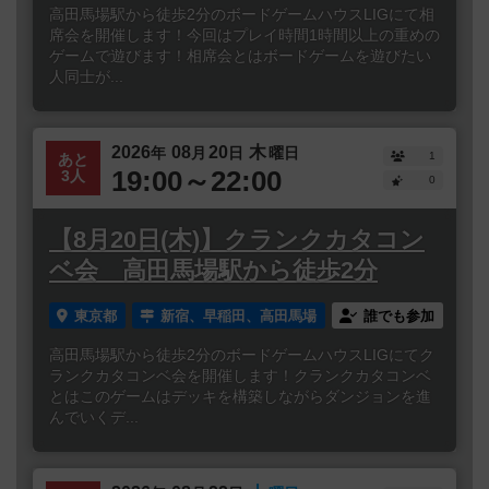
高田馬場駅から徒歩2分のボードゲームハウスLIGにて相
席会を開催します！今回はプレイ時間1時間以上の重めの
ゲームで遊びます！相席会とはボードゲームを遊びたい
人同士が...
2026
08
20
木
年
月
日
曜日
1
あと
19:00～22:00
3人
0
【8月20日(木)】クランクカタコン
ベ会 高田馬場駅から徒歩2分
東京都
新宿、早稲田、高田馬場
誰でも参加
高田馬場駅から徒歩2分のボードゲームハウスLIGにてク
ランクカタコンベ会を開催します！クランクカタコンベ
とはこのゲームはデッキを構築しながらダンジョンを進
んでいくデ...