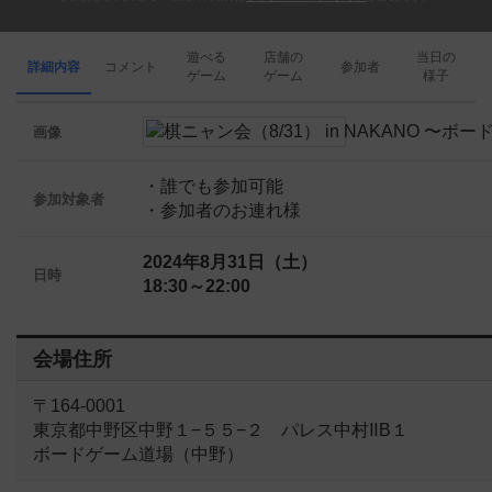
遊べる
店舗の
当日の
詳細内容
コメント
参加者
ゲーム
ゲーム
様子
画像
・誰でも参加可能
参加対象者
・参加者のお連れ様
2024年8月31日（土）
日時
18:30～22:00
会場住所
〒164-0001
東京都中野区中野１−５５−２ パレス中村ⅡB１
ボードゲーム道場（中野）