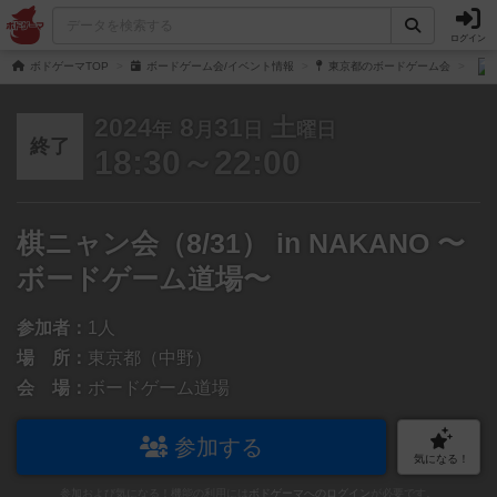
ログイン
ボドゲーマTOP
ボードゲーム会/イベント情報
東京都のボードゲーム会
2024
8
31
土
年
月
日
曜日
終了
18:30～22:00
棋ニャン会（8/31） in NAKANO 〜
ボードゲーム道場〜
参加者：
1人
場 所：
東京都（中野）
会 場：
ボードゲーム道場
参加する
気になる！
参加および気になる！機能の利用には
ボドゲーマへのログイン
が必要です。