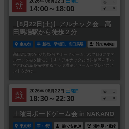
2026
08
22
土
年
月
日
曜日
1
あと
14:00～18:00
3人
0
【8月22日(土)】アルナック会 高
田馬場駅から徒歩２分
東京都
新宿、早稲田、高田馬場
誰でも参加
高田馬場駅から徒歩2分のボードゲームハウスLIGにてア
ルナック会を開催します！アルナックとは探検隊を率い
て未踏の島を探検するデッキ構築とワーカープレイスメ
ントをかけ...
2026
08
22
土
年
月
日
曜日
1
あと
18:30～22:30
14人
0
土曜日ボードゲーム会 in NAKANO
東京都
中野
誰でも参加
連れ添い登録