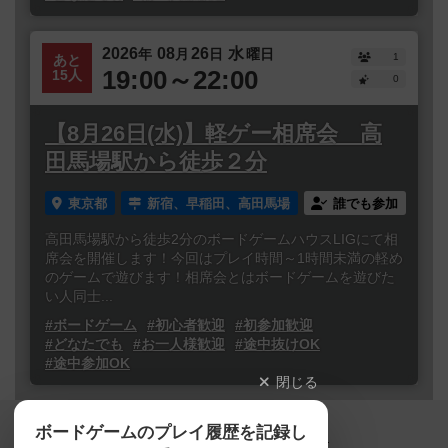
2026
08
26
水
年
月
日
曜日
1
あと
19:00～22:00
15人
0
【8月26日(水)】軽ゲー相席会 高
田馬場駅から徒歩２分
東京都
新宿、早稲田、高田馬場
誰でも参加
高田馬場駅から徒歩2分のボードゲームハウスLIGにて相
席会を開催します！今回はプレイ時間～1時間未満の軽め
のゲームで遊びます！相席会とはボードゲームを遊びた
い人同士...
#ボードゲーム
#初心者歓迎
#初参加歓迎
#どなたでも
#お一人様歓迎
#途中抜けOK
#途中参加OK
閉じる
Copyright (c)
ボードゲームのプレイ履歴を記録し
【ボドゲーマ】ボードゲームの総合情報サイト