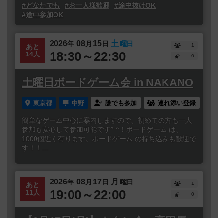
#どなたでも
#お一人様歓迎
#途中抜けOK
#途中参加OK
2026
08
15
土
年
月
日
曜日
1
あと
18:30～22:30
14人
0
土曜日ボードゲーム会 in NAKANO
東京都
中野
誰でも参加
連れ添い登録
簡単なゲーム中心に案内しますので、初めての方も一人
参加も安心して参加可能です^ ^！ボードゲーム は、
1000個近く有ります。ボードゲーム の持ち込みも歓迎で
す！！...
2026
08
17
月
年
月
日
曜日
1
あと
19:00～22:00
11人
0