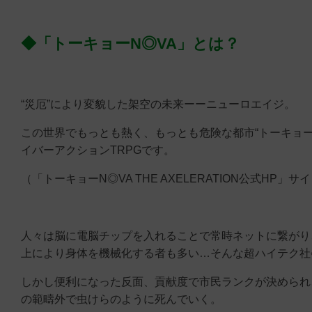
◆「トーキョーN◎VA」とは？
“災厄”により変貌した架空の未来ーーニューロエイジ。
この世界でもっとも熱く、もっとも危険な都市“トーキョー
イバーアクションTRPGです。
（「トーキョーN◎VA THE AXELERATION公式HP」サ
人々は脳に電脳チップを入れることで常時ネットに繋がり
上により身体を機械化する者も多い…そんな超ハイテク社
しかし便利になった反面、貢献度で市民ランクが決められ
の範疇外で虫けらのように死んでいく。