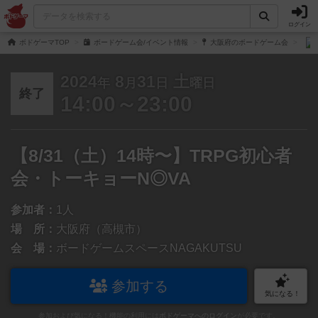
ログイン
ボドゲーマTOP
ボードゲーム会/イベント情報
大阪府のボードゲーム会
2024
8
31
土
年
月
日
曜日
終了
14:00～23:00
【8/31（土）14時〜】TRPG初心者
会・トーキョーN◎VA
参加者：
1人
場 所：
大阪府（高槻市）
会 場：
ボードゲームスペースNAGAKUTSU
参加する
気になる！
参加および気になる！機能の利用には
ボドゲーマへのログイン
が必要です。