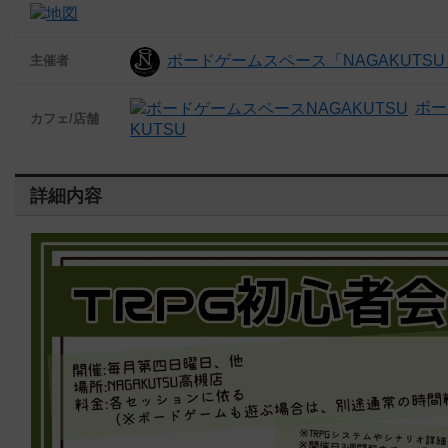
ボードゲームスペース「NAGAKUTS
主催者
ボー
カフェ/店舗
KUTSU
詳細内容