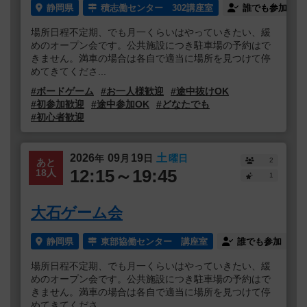
静岡県
積志働センター 302講座室
誰でも参加
場所日程不定期、でも月一くらいはやっていきたい、緩
めのオープン会です。公共施設につき駐車場の予約はで
きません。満車の場合は各自で適当に場所を見つけて停
めてきてくださ...
#ボードゲーム
#お一人様歓迎
#途中抜けOK
#初参加歓迎
#途中参加OK
#どなたでも
#初心者歓迎
2026
09
19
土
年
月
日
曜日
2
あと
12:15～19:45
18人
1
大石ゲーム会
静岡県
東部協働センター 講座室
誰でも参加
場所日程不定期、でも月一くらいはやっていきたい、緩
めのオープン会です。公共施設につき駐車場の予約はで
きません。満車の場合は各自で適当に場所を見つけて停
めてきてくださ...