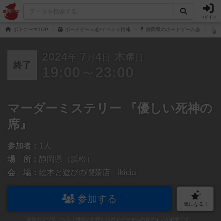
ログイン
ボドゲーマTOP
ボードゲーム会/イベント情報
静岡県のボードゲーム会
2024
7
4
木
年
月
日
曜日
終了
19:00～23:00
マーダーミステリー 『優しい死神の
席』
参加者：
1人
場 所：
静岡県（浜松）
会 場：
絵本と遊びの喫茶店 ikicia
参加する
気になる！
参加および気になる！機能の利用には
ボドゲーマへのログイン
が必要です。