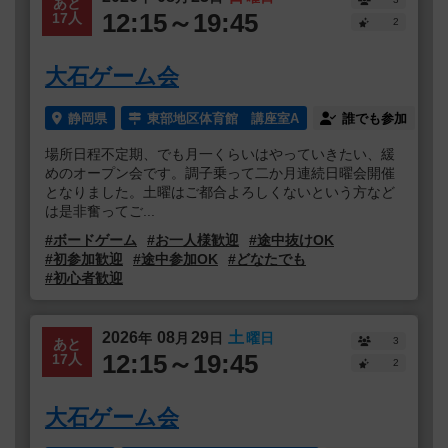
あと
12:15～19:45
17人
2
大石ゲーム会
静岡県
東部地区体育館 講座室A
誰でも参加
場所日程不定期、でも月一くらいはやっていきたい、緩
めのオープン会です。調子乗って二か月連続日曜会開催
となりました。土曜はご都合よろしくないという方など
は是非奮ってご...
#ボードゲーム
#お一人様歓迎
#途中抜けOK
#初参加歓迎
#途中参加OK
#どなたでも
#初心者歓迎
2026
08
29
土
年
月
日
曜日
3
あと
12:15～19:45
17人
2
大石ゲーム会