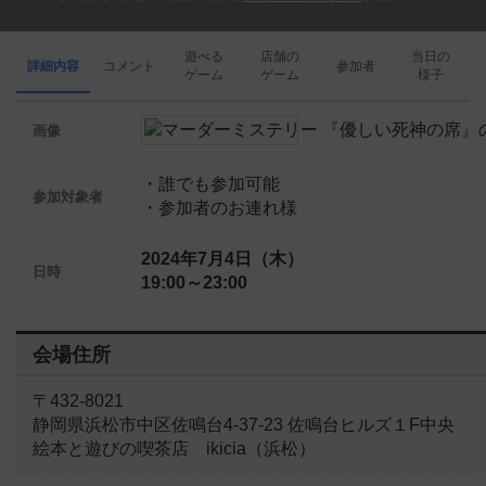
遊べる
店舗の
当日の
詳細内容
コメント
参加者
ゲーム
ゲーム
様子
画像
・誰でも参加可能
参加対象者
・参加者のお連れ様
2024年7月4日（木）
日時
19:00～23:00
会場住所
〒432-8021
静岡県浜松市中区佐鳴台4-37-23 佐鳴台ヒルズ１F中央
絵本と遊びの喫茶店 ikicia（浜松）