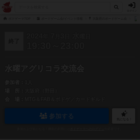
ログイン
ボドゲーマTOP
ボードゲーム会/イベント情報
大阪府のボードゲーム会
2024
7
3
水
年
月
日
曜日
終了
19:30～23:00
水曜アグリコラ交流会
参加者：
1人
場 所：
大阪府（野田）
会 場：
MTG＆FAB＆ボドゲ／カードギルド
参加する
気になる！
参加および気になる！機能の利用には
ボドゲーマへのログイン
が必要です。