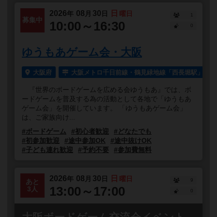
2026
08
30
日
年
月
日
曜日
1
募集中
10:00～16:30
0
ゆうもあゲーム会・大阪
大阪府
大阪メトロ千日前線・鶴見緑地線「西長堀駅」より
『世界のボードゲームを広める会ゆうもあ』では、ボ
ードゲームを普及する為の活動として各地で「ゆうもあ
ゲーム会」を開催しています。 「ゆうもあゲーム会」
は、ご家族向け...
#ボードゲーム
#初心者歓迎
#どなたでも
#初参加歓迎
#途中参加OK
#途中抜けOK
#子ども連れ歓迎
#予約不要
#参加費無料
2026
08
30
日
年
月
日
曜日
9
あと
13:00～17:00
3人
0