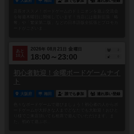
大阪府
梅田
誰でも参加
連れ添い登録
店長オススメ！ボードゲームのドミニオンを遊ぶ交流会
を毎週木曜日に開催しています！当店には最新拡張「略
奪」や「繁栄第二版」などの日本語版全拡張とプロモカ
ードがございま...
2026
08
21
金
年
月
日
曜日
2
あと
18:00～23:00
10人
0
初心者歓迎！金曜ボードゲームナイ
ト
大阪府
梅田
誰でも参加
連れ添い登録
色々なボードゲームで遊びましょう！初心者の人からボ
ードゲームが大好きな人までどなたでも大歓迎！おひと
り様でご来店頂いても相席で遊んでいただけます。ま
た、初めて遊ぶボ...