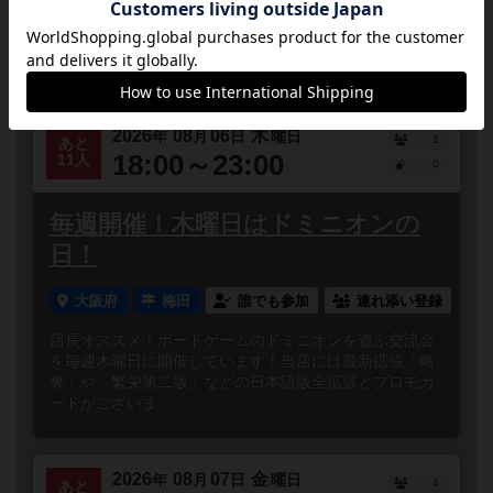
近くで予定されてるボードゲーム会
2026
08
06
木
年
月
日
曜日
1
あと
18:00～23:00
11人
0
毎週開催！木曜日はドミニオンの
日！
大阪府
梅田
誰でも参加
連れ添い登録
店長オススメ！ボードゲームのドミニオンを遊ぶ交流会
を毎週木曜日に開催しています！当店には最新拡張「略
奪」や「繁栄第二版」などの日本語版全拡張とプロモカ
ードがございま...
2026
08
07
金
年
月
日
曜日
4
あと