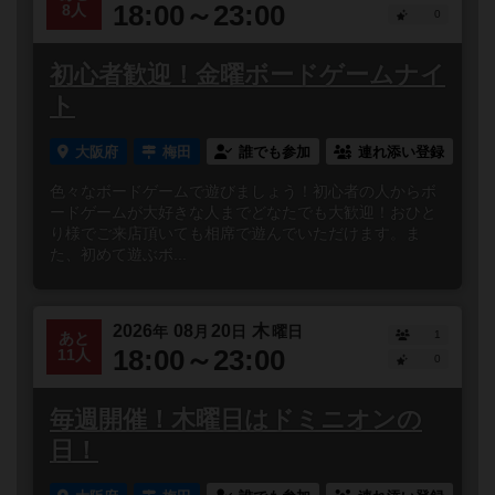
18:00～23:00
8人
0
初心者歓迎！金曜ボードゲームナイ
ト
大阪府
梅田
誰でも参加
連れ添い登録
色々なボードゲームで遊びましょう！初心者の人からボ
ードゲームが大好きな人までどなたでも大歓迎！おひと
り様でご来店頂いても相席で遊んでいただけます。ま
た、初めて遊ぶボ...
2026
08
20
木
年
月
日
曜日
1
あと
18:00～23:00
11人
0
毎週開催！木曜日はドミニオンの
日！