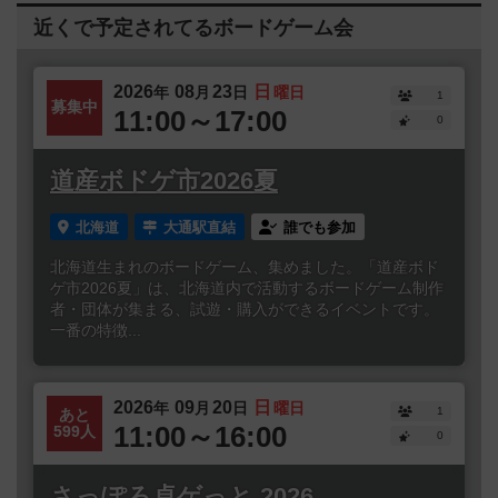
近くで予定されてるボードゲーム会
2026
08
23
日
年
月
日
曜日
1
募集中
11:00～17:00
0
道産ボドゲ市2026夏
北海道
大通駅直結
誰でも参加
北海道生まれのボードゲーム、集めました。「道産ボド
ゲ市2026夏」は、北海道内で活動するボードゲーム制作
者・団体が集まる、試遊・購入ができるイベントです。
一番の特徴...
2026
09
20
日
年
月
日
曜日
1
あと
11:00～16:00
599人
0
さっぽろ卓ゲっと 2026