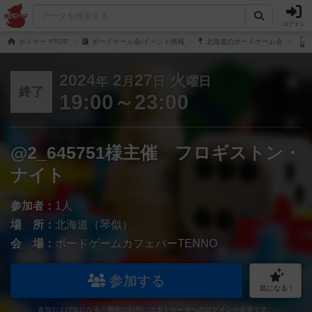
ログイン
ボドゲーマTOP
ボードゲーム会/イベント情報
北海道のボードゲーム会
2024
2
27
火
年
月
日
曜日
終了
19:00～23:00
@2_645751様主催 フロギストン・
ナイト
参加者：
1人
場 所：
北海道（琴似）
会 場：
ボードゲームカフェバーTENNO
参加する
気になる！
参加および気になる！機能の利用には
ボドゲーマへのログイン
が必要です。