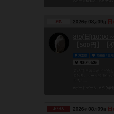
#お一人様歓迎
#途中抜
2026
08
09
日
満員
年
月
日
8/9(日)10:
【500円】【
東京都
常磐線「三河
連れ添い登録
第43回 日暮里ボドゲ会を
者歓迎。ルール説明からき
ちろん...
#ボードゲーム
#初心者
2026
08
09
日
あと
6人
年
月
日