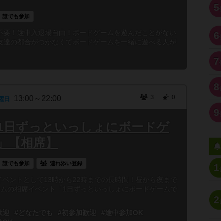
5
誰でも参加
不要！途中入退場自由！ボードゲームを遊んだことがない
6
友達の都合がつかなくてボードゲームを一緒に遊べる人が
7
8
3
0
13:00～22:00
曜日
9
3時「1日ずっといっしょにボードゲ
」【相席】
誰でも参加
連れ添い登録
1
別イベントとして13時から22時までの長時間！昼から夜まで
ームの相席イベント「1日ずっといっしょにボードゲームで
2
歓迎
#どなたでも
#初参加歓迎
#途中参加OK