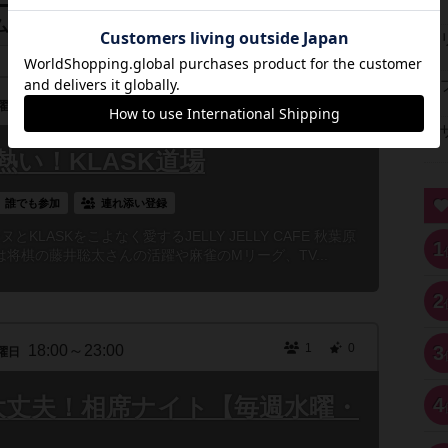
ム会
1
0
18:00～23:00
曜日
い！KLASK道場
誰でも参加
連れ添い登録
KLASKをこよなく愛するJELLY JELLY CAFE 秋葉原
1
将棋の藤井聡太さんの活躍や麻雀のMリーグ、TV...
2
1
0
18:00～23:00
3
曜日
大丈夫！相席ナイト【毎週水曜・
4