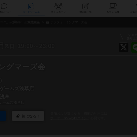
索
新着レビュー
ボードゲーム会
コミュニティ
掲示板一覧
カ
パイナップルゲームズ浅草店
テラフォーミングマーズ会
シェ
盛り上
月
19:00～23:00
曜日
ングマーズ会
）
ゲームズ浅草店
浅草
ゲームズ浅草店
参加および気になる！機能の利用には
気になる！
ボドゲーマへのログイン
が必要です。