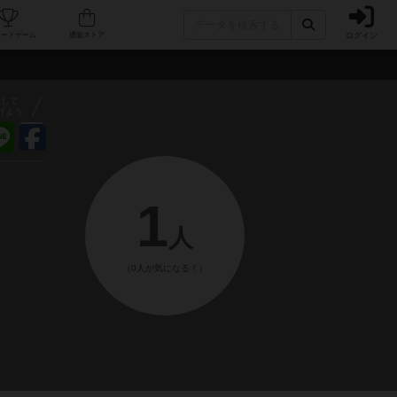
ログイン
フェ/店舗
人気ボードゲーム
通販ストア
アして
げよう
1
人
（0人が気になる！）