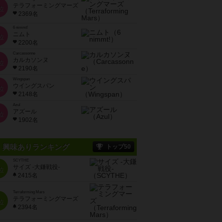
テラフォーミングマーズ
位
2369名
6 nimmt!
ニムト
位
2200名
Carcassonne
カルカソンヌ
位
2190名
Wingspan
ウイングスパン
位
2148名
Azul
アズール
位
1902名
興味ありランキング
トップ50
SCYTHE
サイズ -大鎌戦役-
位
2415名
Terraforming Mars
テラフォーミングマーズ
位
2394名