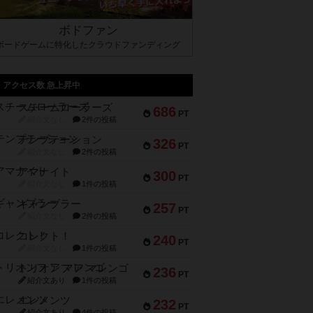
ボドファン
ボードゲームに特化したクラウドファンディング
アクセス数 急上昇中
スチームローラーズ
686
PT
紹介文なし
2件の投稿
テンプテーション
326
PT
紹介文なし
2件の投稿
アマナイト
300
PT
紹介文なし
1件の投稿
ギャンブラー
257
PT
紹介文なし
2件の投稿
コレクト！
240
PT
紹介文なし
1件の投稿
トリオンフ ア マレンゴ
236
PT
紹介文あり
1件の投稿
エレメンツ
232
PT
紹介文あり
4件の投稿