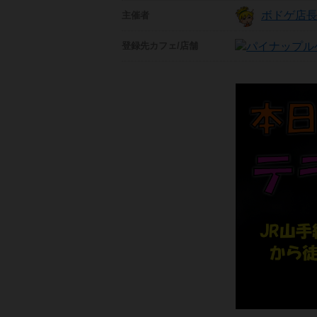
ボドゲ店
主催者
登録先
カフェ/店舗