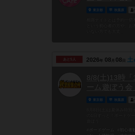
東京都
秋葉原
相席ナイトとは予約一切
という初心者の方や、お
いない方でも大丈...
2026
08
08
土
あと
5人
年
月
日
8/8(土)1
ーム遊ぼう会
東京都
秋葉原
8月8日(土)は夏休み特
の1日ずっと！ボードゲ
遊ぼう...
#ボードゲーム
#初心者