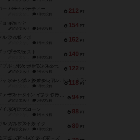
バー！パーティー
212
PT
紹介文なし
1件の投稿
ギョッと
154
PT
紹介文あり
1件の投稿
クルティボ
152
PT
紹介文なし
1件の投稿
ブラヴェスト
140
PT
紹介文なし
1件の投稿
ドブル：ポケットモンスター
122
PT
紹介文あり
4件の投稿
ジャンヌ・ダルク-オルレアン ドロー＆ライト
118
PT
紹介文なし
5件の投稿
ファースト・イン・フライト
94
PT
紹介文あり
3件の投稿
ダイススローン
88
PT
紹介文なし
1件の投稿
ガルフストライク
80
PT
紹介文あり
1件の投稿
モズビ－ズ・レイダ－ズ