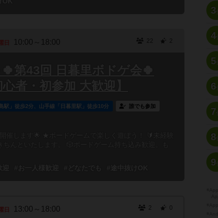
けOK
3
4
22
2
10:00～18:00
曜日
5
00～🍀第43回 日暮里ボドゲ会🍀
初心者・初参加 大歓迎】
6
島駅」徒歩2分、山手線「日暮里駅」徒歩10分
誰でも参加
7
開催します🌟 ★ボードゲームで楽しく遊ぼう！ 🔰未経験
8
ちんといたします。 🎲ボードゲーム持ち込み歓迎。も
9
歓迎
#お一人様歓迎
#どなたでも
#途中抜けOK
※A
Ap
※Ap
2
0
13:00～18:00
曜日
※A