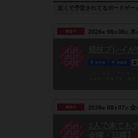
近くで予定されてるボードゲー
2026
08
06
木
募集中
年
月
日
競技プレイが熱
東京都
秋葉原
こんにちは！ カルカソンヌと
店店長の新葉です。最近は
2026
08
07
金
募集中
年
月
日
1人で来ても
金曜・日曜】