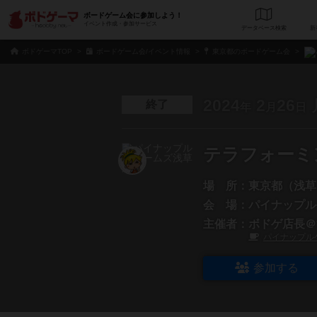
ボードゲーム会に参加しよう！
イベント作成・参加サービス
データベース
検
ボドゲーマTOP
ボードゲーム会/イベント情報
東京都のボードゲーム会
2024
2
26
終了
年
月
日
テラフォーミ
場 所：
東京都（浅草
会 場：
パイナップル
主催者：
ボドゲ店長＠
パイナップル
参加する