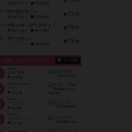
79
PT
紹介文あり
1件の投稿
リー対グラント
77
PT
紹介文あり
1件の投稿
ブレーキング・アウェイ
75
PT
紹介文あり
4件の投稿
ザ・フラッド
71
PT
紹介文なし
1件の投稿
お気に入りランキング
トップ50
Splendor
宝石の煌き
位
4039名
Die Siedler von Catan
カタン
位
3615名
Dominion
ドミニオン
位
2528名
Battle Line
バトルライン
位
2377名
Terraforming Mars