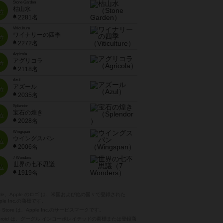
Stone Garden
枯山水
位
2281名
Viticulture
ワイナリーの四季
位
2272名
Agricola
アグリコラ
位
2118名
Azul
アズール
位
2035名
Splendor
宝石の煌き
位
2028名
Wingspan
ウイングスパン
位
2006名
7 Wonders
世界の七不思議
位
1919名
pple、Apple のロゴ は、米国および他の国々で登録された
ple Inc.の商標です。
p Store は、Apple Inc.のサービスマークです。
ndroid は、グーグル インコーポレイテッドの商標または登録商