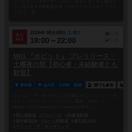
につきましては当ページ下部の「参加方法」をご確認下
さい品川区大井町駅徒歩直ぐのボドゲカフェポップコー
ンズ*で、相...
2026
08
08
土
年
月
日
曜日
3
あと
18:00～22:00
14人
1
MtG 『ホビット』 プレリリース・
土曜夜の部【初心者・未経験者とも
歓迎】
東京都
品川区・大井町・鮫洲
誰でも参加
連
マジック・ザ・ギャザリングの新エキスパンション『ホ
ビット』のプレリリースがついに襲来！店頭にて、
Magic: The Gathering Companionを操作し...
#初心者歓迎
#どなたでも
#初参加歓迎
#途中参加OK
#お一人様歓迎
#途中抜けOK
#マジック・ザ・ギャザリング