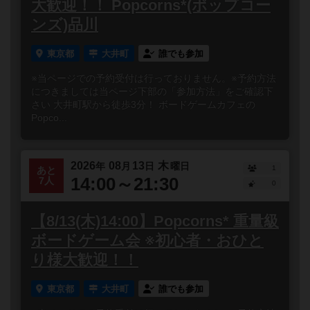
大歓迎！！ Popcorns*(ポップコー
ンズ)品川
東京都
大井町
誰でも参加
※当ページでの予約受付は行っておりません。※予約方法
につきましては当ページ下部の「参加方法」をご確認下
さい 大井町駅から徒歩3分！ ボードゲームカフェの
Popco...
2026
08
13
木
年
月
日
曜日
1
あと
14:00～21:30
7人
0
【8/13(木)14:00】Popcorns* 重量級
ボードゲーム会 ※初心者・おひと
り様大歓迎！！
東京都
大井町
誰でも参加