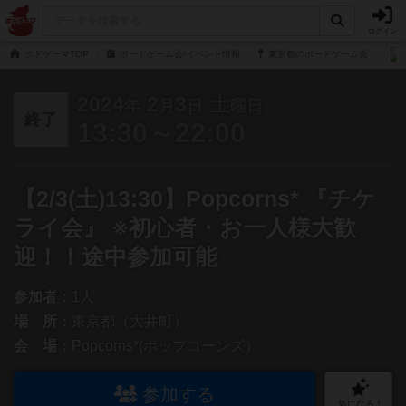
ログイン
ボドゲーマTOP
ボードゲーム会/イベント情報
東京都のボードゲーム会
2024
2
3
土
年
月
日
曜日
終了
13:30～22:00
【2/3(土)13:30】Popcorns* 『チケ
ライ会』 ※初心者・お一人様大歓
迎！！途中参加可能
参加者：
1人
場 所：
東京都（大井町）
会 場：
Popcorns*(ポップコーンズ）
参加する
気になる！