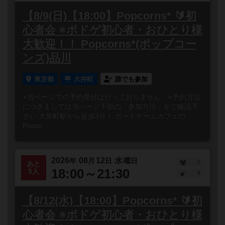
【8/9(日)【18:00】Popcorns* 🔰初
心者会 ※ボドゲ初心者・おひとり様
大歓迎！！ Popcorns*(ポップコー
ンズ)品川
東京都
大井町
誰でも参加
※当ページでの予約受付は行っておりません。※予約方法
につきましては当ページ下部の「参加方法」をご確認下
さい 大井町駅から徒歩3分！ ボードゲームカフェの
Popco...
2026
08
12
水
年
月
日
曜日
1
あと
18:00～21:30
5人
0
【8/12(水)【18:00】Popcorns* 🔰初
心者会 ※ボドゲ初心者・おひとり様