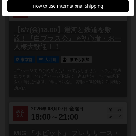
2026
08
07
金
年
月
日
曜日
1
あと
18:00～22:00
3人
0
【8/7(金)18:00】運河と鉄道を敷
設！『白ブラス会』 ※初心者・お一
人様大歓迎！！
東京都
大井町
誰でも参加
※当ページでの予約受付は行っておりません。※予約方法
につきましては当ページ下部の「参加方法」をご確認下
さい 時には協働、時には競合。 資源の供給地と消費地を
効果的...
2026
08
07
金
年
月
日
曜日
16
あと
18:00～21:00
3人
0
MtG 『ホビット』 プレリリース・