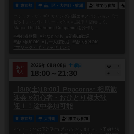
東京都
品川区・大井町・鮫洲
誰でも参加
連
マジック・ザ・ギャザリングの新エキスパンション『ホ
ビット』のプレリリースがついに襲来！店頭にて、
Magic: The Gathering Companionを操作し...
#初心者歓迎
#どなたでも
#初参加歓迎
#途中参加OK
#お一人様歓迎
#途中抜けOK
#マジック・ザ・ギャザリング
2026
08
08
土
年
月
日
曜日
1
あと
18:00～21:30
5人
0
【8/8(土)18:00】Popcorns* 相席歓
迎会 ※初心者・おひとり様大歓
迎！！途中参加可能
東京都
大井町
誰でも参加
※当ページでの予約受付は行っておりません。※予約方法