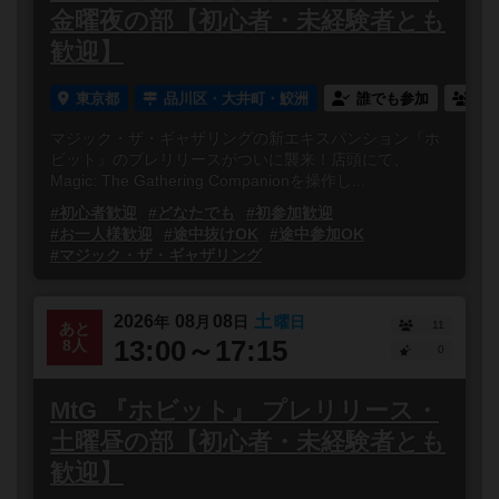
金曜夜の部【初心者・未経験者とも
歓迎】
東京都
品川区・大井町・鮫洲
誰でも参加
連
マジック・ザ・ギャザリングの新エキスパンション『ホ
ビット』のプレリリースがついに襲来！店頭にて、
Magic: The Gathering Companionを操作し...
#初心者歓迎
#どなたでも
#初参加歓迎
#お一人様歓迎
#途中抜けOK
#途中参加OK
#マジック・ザ・ギャザリング
2026
08
08
土
年
月
日
曜日
11
あと
13:00～17:15
8人
0
MtG 『ホビット』 プレリリース・
土曜昼の部【初心者・未経験者とも
歓迎】