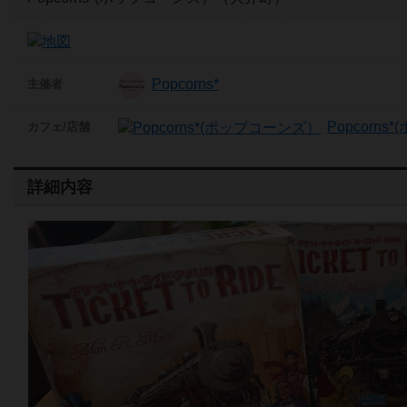
Popcorns*
主催者
Popcorn
カフェ/店舗
詳細内容