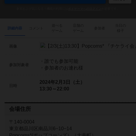
参加および気になる！機能の利用には
ボドゲーマへのログイン
が必要です。
遊べる
店舗の
当日の
詳細内容
コメント
参加者
ゲーム
ゲーム
様子
画像
・誰でも参加可能
参加対象者
・参加者のお連れ様
2024年2月3日（土）
日時
13:30～22:00
会場住所
〒140-0004
東京都品川区南品川6−10−14
Popcorns*(ポップコーンズ）（大井町）