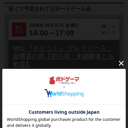
近くで予定されてるボードゲーム会
2026
08
07
金
年
月
日
曜日
4
あと
14:00～17:00
15人
2
MtG 『ホビット』 プレリリース・
金曜昼の部【初心者・未経験者とも
歓迎】
東京都
品川区・大井町・鮫洲
誰でも参加
連
マジック・ザ・ギャザリングの新エキスパンション『ホ
ビット』のプレリリースがついに襲来！店頭にて、
Magic: The Gathering Companionを操作し...
#初心者歓迎
#どなたでも
#初参加歓迎
#お一人様歓迎
#途中抜けOK
#途中参加OK
#マジック・ザ・ギャザリング