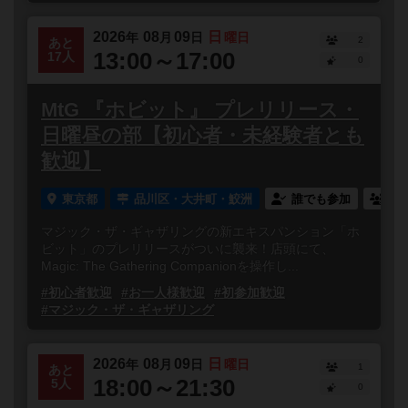
2026
08
09
日
年
月
日
曜日
2
あと
13:00～17:00
17人
0
MtG 『ホビット』 プレリリース・
日曜昼の部【初心者・未経験者とも
歓迎】
東京都
品川区・大井町・鮫洲
誰でも参加
連
マジック・ザ・ギャザリングの新エキスパンション「ホ
ビット」のプレリリースがついに襲来！店頭にて、
Magic: The Gathering Companionを操作し...
#初心者歓迎
#お一人様歓迎
#初参加歓迎
#マジック・ザ・ギャザリング
2026
08
09
日
年
月
日
曜日
1
あと
18:00～21:30
5人
0