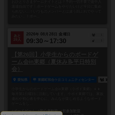
おひとりさまゲームナイトとは？予約一切不要で途中入
退場自由です！ボードゲームをやりたいけど平日に集め
られない…！いつものメンバーとは違う顔ぶれでやって
みたい…！ボー...
2026
08
28
金
年
月
日
曜日
1
あと
09:30～17:30
29人
1
【第26回】小学生からのボードゲ
ーム会in東郷（夏休み📝平日特別
会）
愛知県
東郷町和合ケ丘コミュニティセンター
連れ
小学生からのボードゲーム会in東郷（小ボド東郷）👦👧
毎月第1日曜日に活動しています。小ボド東郷では、家族
連れや初心者を中心に、みんなが楽しめるようなボード
ゲームをし...
#ボードゲーム
#初心者歓迎
#初参加歓迎