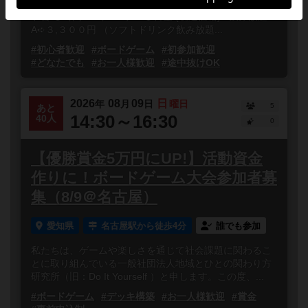
夜中から楽しもう！！駄菓子食べ放題オールナイトボド
ゲ会 ❶時間:22時～5時 ❷料金:(税込価格) 飲み放題
A➪３,３００円 （ソフトドリンク飲み放題...
#初心者歓迎
#ボードゲーム
#初参加歓迎
#どなたでも
#お一人様歓迎
#途中抜けOK
2026
08
09
日
年
月
日
曜日
5
あと
14:30～16:30
40人
0
【優勝賞金5万円にUP!】活動資金
作りに！ボードゲーム大会参加者募
集（8/9＠名古屋）
愛知県
名古屋駅から徒歩4分
誰でも参加
私たちは、ゲームや楽しさを通じて社会課題に関わるこ
とに取り組んでいる一般社団法人地域とひとの関わり方
研究所（旧：Do It Yourself ）と申します。この度、...
#ボードゲーム
#デッキ構築
#お一人様歓迎
#賞金