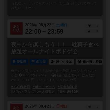
られない…！いつものメンバーとは違う顔ぶれでやって
みたい…！ボー...
2026
08
22
土
年
月
日
曜日
1
あと
22:00～23:59
19人
0
夜中から楽しもう！！ 駄菓子食べ
放題オールナイトボドゲ会
愛知県
名古屋
誰でも参加
連れ添い登録
夜中から楽しもう！！駄菓子食べ放題オールナイトボド
ゲ会 ❶時間:22時～5時 ❷料金:(税込価格) 飲み放題
A➪３,３００円 （ソフトドリンク飲み放題...
#初心者歓迎
#ボードゲーム
#初参加歓迎
#どなたでも
#お一人様歓迎
#途中抜けOK
2026
08
23
日
年
月
日
曜日
1
あと