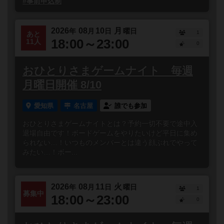
#事前申込制
2026
08
10
月
年
月
日
曜日
1
あと
18:00～23:00
11人
0
おひとりさまゲームナイト 毎週
月曜日開催 8/10
愛知県
名古屋
誰でも参加
おひとりさまゲームナイトとは？予約一切不要で途中入
退場自由です！ボードゲームをやりたいけど平日に集め
られない…！いつものメンバーとは違う顔ぶれでやって
みたい…！ボー...
2026
08
11
火
年
月
日
曜日
1
募集中
18:00～23:00
0