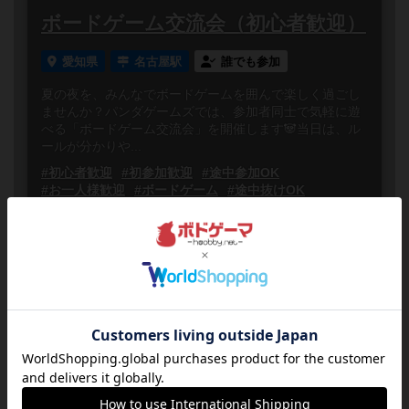
ボードゲーム交流会（初心者歓迎）
愛知県
名古屋駅
誰でも参加
夏の夜を、みんなでボードゲームを囲んで楽しく過ごし
ませんか？パンダゲームズでは、参加者同士で気軽に遊
べる「ボードゲーム交流会」を開催します🐼当日は、ル
ールが分かりや...
#初心者歓迎
#初参加歓迎
#途中参加OK
#お一人様歓迎
#ボードゲーム
#途中抜けOK
2026
08
08
土
年
月
日
曜日
1
あと
22:00～23:59
19人
0
夜中から楽しもう！！ 駄菓子食べ
放題オールナイトボドゲ会
愛知県
名古屋
誰でも参加
連れ添い登録