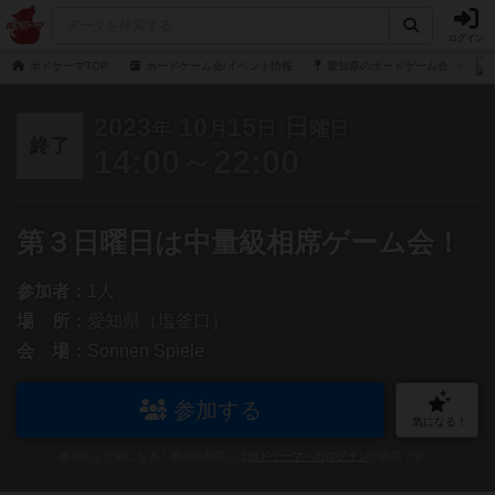
ログイン
ボドゲーマTOP
ボードゲーム会/イベント情報
愛知県のボードゲーム会
2023
10
15
日
年
月
日
曜日
終了
14:00～22:00
第３日曜日は中量級相席ゲーム会！
参加者：
1人
場 所：
愛知県（塩釜口）
会 場：
Sonnen Spiele
参加する
気になる！
参加および気になる！機能の利用には
ボドゲーマへのログイン
が必要です。