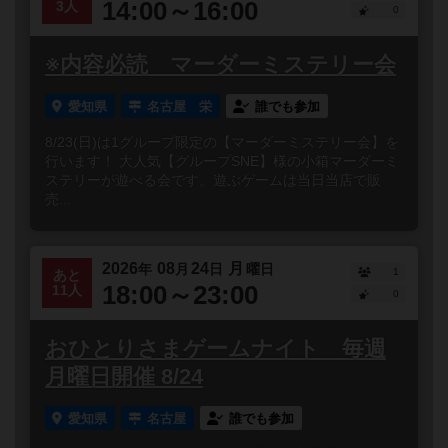
14:00～16:00
3人
0
※内容必読 マーダーミステリー会
愛知県
名古屋 栄
誰でも参加
8/23(日)は1グループ限定の【マーダーミステリー会】を
行います！ 大人気【グループSNE】様の小箱マーダーミ
ステリーが遊べる会です。遊ぶゲームは当日当店で販
売...
2026
08
24
月
年
月
日
曜日
1
あと
18:00～23:00
11人
0
おひとりさまゲームナイト 毎週
月曜日開催 8/24
愛知県
名古屋
誰でも参加