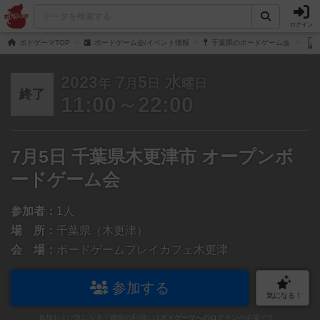
ログイン
ボドゲーマTOP
ボードゲーム会/イベント情報
千葉県のボードゲーム会
2023
7
5
水
年
月
日
曜日
終了
11:00～22:00
7月5日 千葉県木更津市 オープンボ
ードゲーム会
参加者：
1人
場 所：
千葉県（木更津）
会 場：
ボードゲームプレイカフェ木更津
参加する
気になる！
参加および気になる！機能の利用には
ボドゲーマへのログイン
が必要です。