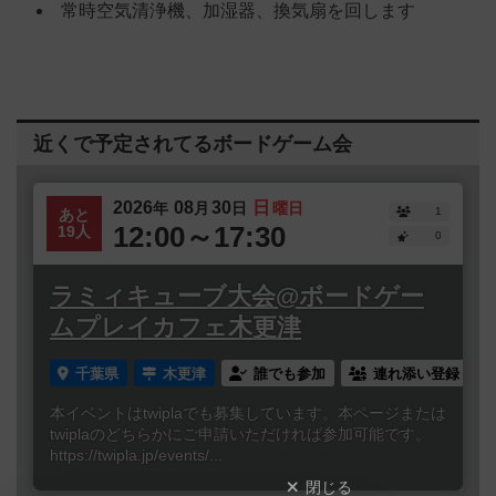
常時空気清浄機、加湿器、換気扇を回します
近くで予定されてるボードゲーム会
2026
08
30
日
年
月
日
曜日
1
あと
12:00～17:30
19人
0
ラミィキューブ大会@ボードゲー
ムプレイカフェ木更津
千葉県
木更津
誰でも参加
連れ添い登録
本イベントはtwiplaでも募集しています。本ページまたは
twiplaのどちらかにご申請いただければ参加可能です。
https://twipla.jp/events/...
閉じる