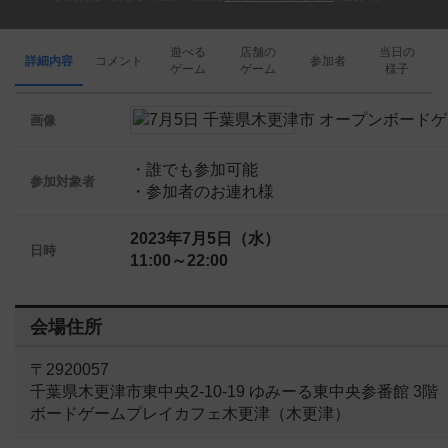
遊べる
店舗の
当日の
詳細内容
コメント
参加者
ゲーム
ゲーム
様子
画像
・誰でも参加可能
参加対象者
・参加者のお連れ様
2023年7月5日（水）
日時
11:00～22:00
会場住所
〒2920057
千葉県木更津市東中央2-10-19 ゆみーる東中央参番館 3階
ボードゲームプレイカフェ木更津（木更津）