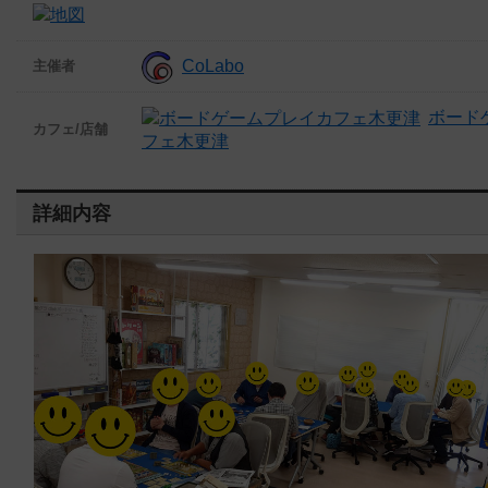
CoLabo
主催者
ボード
カフェ/店舗
フェ木更津
詳細内容