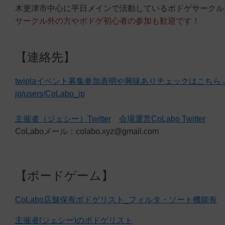
木更津市中心に平日メインで活動しているボドゲサークル
サークル外の方やボドゲ初心者の参加も歓迎です！
【連絡先】
twiplaイベント募集参加表明や興味ありチェックはこちら→ https
jp/users/CoLabo_jp
主催者（ジェシー）Twitter
会場運営CoLabo Twitter
CoLaboメール：colabo.xyz@gmail.com
【ボードゲーム】
CoLabo店舗保有ボドゲリスト_フィルタ・ソート機能有
主催者(ジェシー)のボドゲリスト