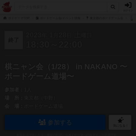
ログイン
ボドゲーマTOP
ボードゲーム会/イベント情報
東京都のボードゲーム会
2023
1
28
土
年
月
日
曜日
終了
18:30～22:00
棋ニャン会（1/28） in NAKANO 〜
ボードゲーム道場〜
参加者：
1人
場 所：
東京都（中野）
会 場：
ボードゲーム道場
参加する
気になる！
参加および気になる！機能の利用には
ボドゲーマへのログイン
が必要です。