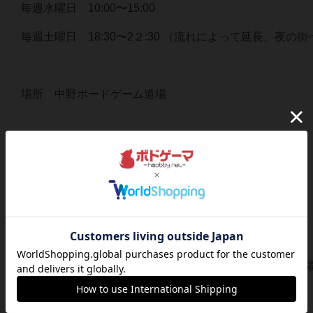
毎週水曜日 10:00〜15:00
毎週土曜日 18:30〜2２:30 （流れによって延長、夜の街
場所 中野ボードゲーム道場
参加費 都度 １０００円
※最新情報は、下記のグループより確認下さい↓
https://band.us/n/a7a06d5ev2M4Q
※初めて参加される方は、事前に参加表明下さい（月•水
※ 飲み物、スナック程度は用意致しますが、アルコール
は、各自持参下さい！！