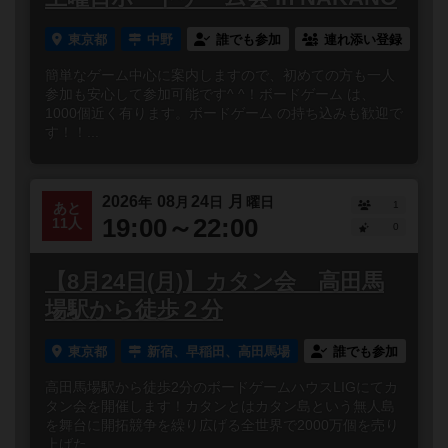
東京都
中野
誰でも参加
連れ添い登録
簡単なゲーム中心に案内しますので、初めての方も一人
参加も安心して参加可能です^ ^！ボードゲーム は、
1000個近く有ります。ボードゲーム の持ち込みも歓迎で
す！！...
2026
08
24
月
年
月
日
曜日
1
あと
19:00～22:00
11人
0
【8月24日(月)】カタン会 高田馬
場駅から徒歩２分
東京都
新宿、早稲田、高田馬場
誰でも参加
高田馬場駅から徒歩2分のボードゲームハウスLIGにてカ
タン会を開催します！カタンとはカタン島という無人島
を舞台に開拓競争を繰り広げる全世界で2000万個を売り
上げた...