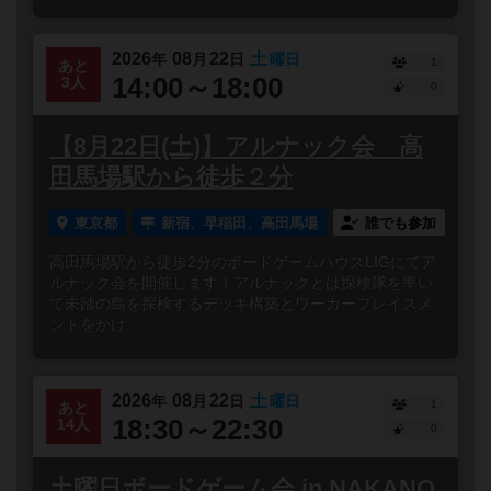
2026
08
22
土
年
月
日
曜日
1
あと
14:00～18:00
3人
0
【8月22日(土)】アルナック会 高
田馬場駅から徒歩２分
東京都
新宿、早稲田、高田馬場
誰でも参加
高田馬場駅から徒歩2分のボードゲームハウスLIGにてア
ルナック会を開催します！アルナックとは探検隊を率い
て未踏の島を探検するデッキ構築とワーカープレイスメ
ントをかけ...
2026
08
22
土
年
月
日
曜日
1
あと
18:30～22:30
14人
0
土曜日ボードゲーム会 in NAKANO