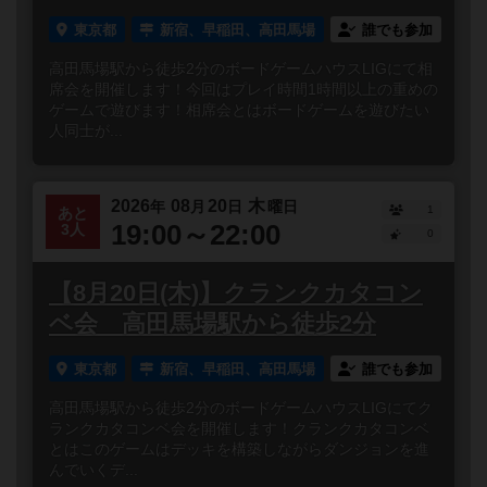
東京都
新宿、早稲田、高田馬場
誰でも参加
高田馬場駅から徒歩2分のボードゲームハウスLIGにて相
席会を開催します！今回はプレイ時間1時間以上の重めの
ゲームで遊びます！相席会とはボードゲームを遊びたい
人同士が...
2026
08
20
木
年
月
日
曜日
1
あと
19:00～22:00
3人
0
【8月20日(木)】クランクカタコン
ベ会 高田馬場駅から徒歩2分
東京都
新宿、早稲田、高田馬場
誰でも参加
高田馬場駅から徒歩2分のボードゲームハウスLIGにてク
ランクカタコンベ会を開催します！クランクカタコンベ
とはこのゲームはデッキを構築しながらダンジョンを進
んでいくデ...