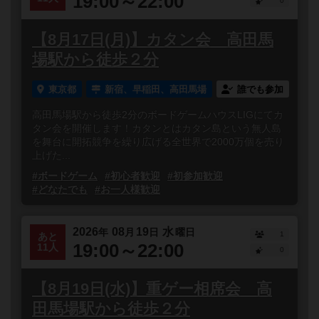
19:00～22:00
0
【8月17日(月)】カタン会 高田馬
場駅から徒歩２分
東京都
新宿、早稲田、高田馬場
誰でも参加
高田馬場駅から徒歩2分のボードゲームハウスLIGにてカ
タン会を開催します！カタンとはカタン島という無人島
を舞台に開拓競争を繰り広げる全世界で2000万個を売り
上げた...
#ボードゲーム
#初心者歓迎
#初参加歓迎
#どなたでも
#お一人様歓迎
2026
08
19
水
年
月
日
曜日
1
あと
19:00～22:00
11人
0
【8月19日(水)】重ゲー相席会 高
田馬場駅から徒歩２分