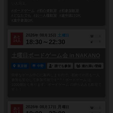
い人同士...
#ボードゲーム
#初心者歓迎
#初参加歓迎
#どなたでも
#お一人様歓迎
#途中抜けOK
#途中参加OK
2026
08
15
土
年
月
日
曜日
1
あと
18:30～22:30
14人
0
土曜日ボードゲーム会 in NAKANO
東京都
中野
誰でも参加
連れ添い登録
簡単なゲーム中心に案内しますので、初めての方も一人
参加も安心して参加可能です^ ^！ボードゲーム は、
1000個近く有ります。ボードゲーム の持ち込みも歓迎で
す！！...
2026
08
17
月
年
月
日
曜日
1
あと
11人