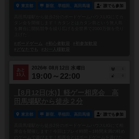
東京都
新宿、早稲田、高田馬場
誰でも参加
高田馬場駅から徒歩2分のボードゲームハウスLIGにてカ
タン会を開催します！カタンとはカタン島という無人島
を舞台に開拓競争を繰り広げる全世界で2000万個を売り
上げた...
#ボードゲーム
#初心者歓迎
#初参加歓迎
#どなたでも
#お一人様歓迎
2026
08
12
水
年
月
日
曜日
1
あと
19:00～22:00
15人
0
【8月12日(水)】軽ゲー相席会 高
田馬場駅から徒歩２分
東京都
新宿、早稲田、高田馬場
誰でも参加
高田馬場駅から徒歩2分のボードゲームハウスLIGにて相
席会を開催します！今回はプレイ時間～1時間未満の軽め
のゲームで遊びます！相席会とはボードゲームを遊びた