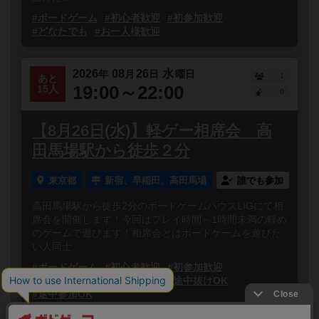
#ボードゲーム
#初心者歓迎
#初参加歓迎
#どなたでも
#お一人様歓迎
2026
08
26
水
年
月
日
曜日
1
あと
19:00～22:00
15人
0
【8月26日(水)】軽ゲー相席会 高
田馬場駅から徒歩２分
東京都
新宿、早稲田、高田馬場
誰でも参加
高田馬場駅から徒歩2分のボードゲームハウスLIGにて相
席会を開催します！今回はプレイ時間～1時間未満の軽め
のゲームで遊びます！相席会とはボードゲームを遊びた
い人同士...
#ボードゲーム
#初心者歓迎
#初参加歓迎
#どなたでも
#お一人様歓迎
#途中抜けOK
#途中参加OK
閉じる