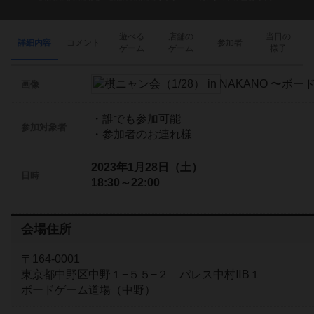
遊べる
店舗の
当日の
詳細内容
コメント
参加者
ゲーム
ゲーム
様子
画像
・誰でも参加可能
参加対象者
・参加者のお連れ様
2023年1月28日（土）
日時
18:30～22:00
会場住所
〒164-0001
東京都中野区中野１−５５−２ パレス中村ⅡB１
ボードゲーム道場（中野）